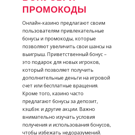
ПРОМОКОДЫ
Онлайн-казино предлагают своим
пользователям привлекательные
бонусы и промокоды, которые
позволяют увеличить свои шансы на
выигрыш. Приветственный бонус –
это подарок для новых игроков,
который позволяет получить
дополнительные деньги на игровой
счет или бесплатные вращения.
Кроме того, казино часто
предлагают бонусы за депозит,
кэшбэк и другие акции. Важно
внимательно изучать условия
получения и использования бонусов,
чтобы избежать недоразумений.