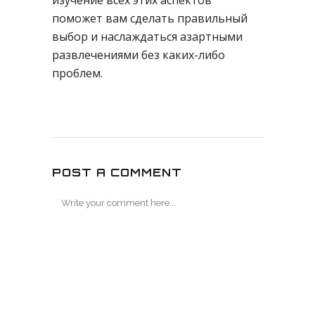
изучение всех этих аспектов
поможет вам сделать правильный
выбор и наслаждаться азартными
развлечениями без каких-либо
проблем.
POST A COMMENT