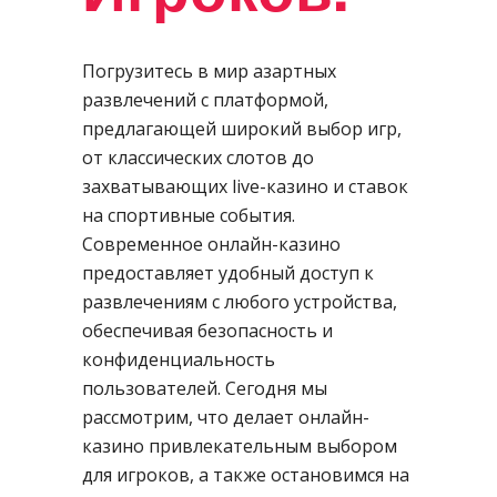
Погрузитесь в мир азартных
развлечений с платформой,
предлагающей широкий выбор игр,
от классических слотов до
захватывающих live-казино и ставок
на спортивные события.
Современное онлайн-казино
предоставляет удобный доступ к
развлечениям с любого устройства,
обеспечивая безопасность и
конфиденциальность
пользователей. Сегодня мы
рассмотрим, что делает онлайн-
казино привлекательным выбором
для игроков, а также остановимся на