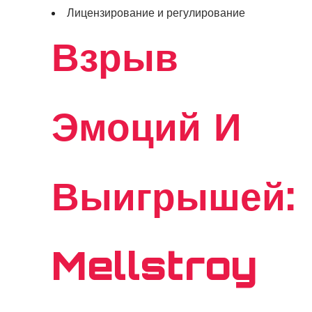
Лицензирование и регулирование
Взрыв
Эмоций И
Выигрышей:
Mellstroy