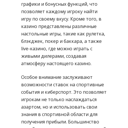
графики и бонусных функций, что
позволяет каждому игроку найти
игру по своему вкусу. Кроме того, в
казино представлены различные
настольные игры, такие как рулетка,
блэкджек, покер и баккара, а также
live-казино, где можно играть с
живыми дилерами, создавая
атмосферу настоящего казино.
Особое внимание заслуживают
возможности ставок на спортивные
события и киберспорт. Это позволяет
игрокам не только наслаждаться
азартом, но и использовать свои
знания в спортивной области для
получения прибыли. Большинство