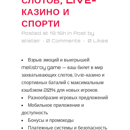
СЛОТОВ, LIVE-
КАЗИНО И
СПОРТИ
Posted at 19:16h
in
Post
by
alistair
0 Comments
0
Likes
Взрыв эмоций и выигрышей:
mellstroy game — ваш билет в мир
захватывающих слотов, live-казино и
спортивных баталий с максимальным
кэшбэком 20% для новых игроков.
Разнообразие игровых предложений
Мобильное приложение и
доступность
Бонусы и промокоды
Платежные системы и безопасность