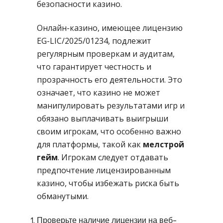
безопасности казино.
Онлайн-казино, имеющее лицензию
EG-LIC/2025/01234, подлежит
регулярным проверкам и аудитам,
что гарантирует честность и
прозрачность его деятельности. Это
означает, что казино не может
манипулировать результатами игр и
обязано выплачивать выигрыши
своим игрокам, что особенно важно
для платформы, такой как
мелстрой
гейм
. Игрокам следует отдавать
предпочтение лицензированным
казино, чтобы избежать риска быть
обманутыми.
Проверьте наличие лицензии на веб-