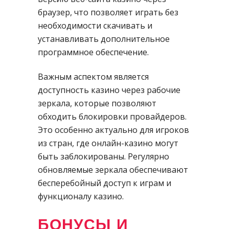
браузер, что позволяет играть без
необходимости скачивать и
устанавливать дополнительное
программное обеспечение.
Важным аспектом является
доступность казино через рабочие
зеркала, которые позволяют
обходить блокировки провайдеров.
Это особенно актуально для игроков
из стран, где онлайн-казино могут
быть заблокированы. Регулярно
обновляемые зеркала обеспечивают
бесперебойный доступ к играм и
функционалу казино.
БОНУСЫ И