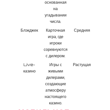
основанная
на
угадывании
числа.
Блэкджек
Карточная
Средняя
игра, где
игроки
соревнуются
с дилером.
Live-
Игры с
Растущая
казино
живыми
дилерами,
создающие
атмосферу
настоящего
казино.