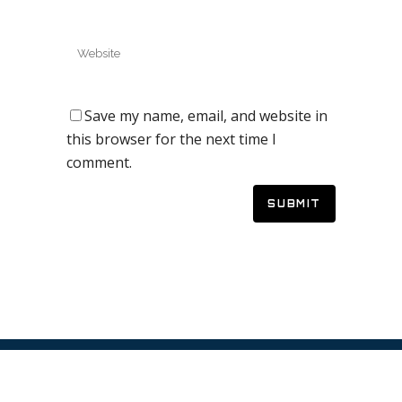
Save my name, email, and website in
this browser for the next time I
comment.
© 2019 Galaxy Quest Adventure Golf – Website by
Vaccoda