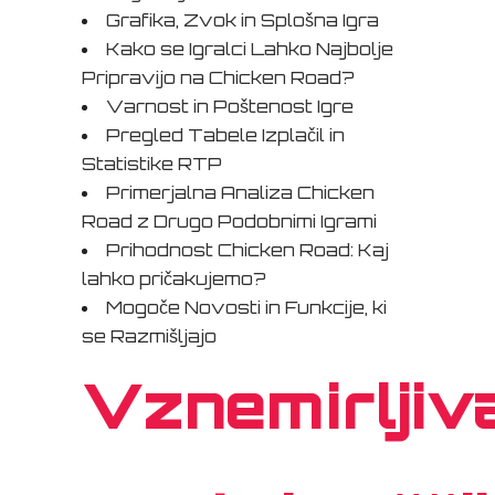
Grafika, Zvok in Splošna Igra
Kako se Igralci Lahko Najbolje
Pripravijo na Chicken Road?
Varnost in Poštenost Igre
Pregled Tabele Izplačil in
Statistike RTP
Primerjalna Analiza Chicken
Road z Drugo Podobnimi Igrami
Prihodnost Chicken Road: Kaj
lahko pričakujemo?
Mogoče Novosti in Funkcije, ki
se Razmišljajo
Vznemirljiv