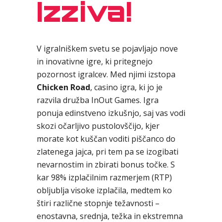
Izziva!
V igralniškem svetu se pojavljajo nove
in inovativne igre, ki pritegnejo
pozornost igralcev. Med njimi izstopa
Chicken Road
, casino igra, ki jo je
razvila družba InOut Games. Igra
ponuja edinstveno izkušnjo, saj vas vodi
skozi očarljivo pustolovščijo, kjer
morate kot kuščan voditi piščanco do
zlatenega jajca, pri tem pa se izogibati
nevarnostim in zbirati bonus točke. S
kar 98% izplačilnim razmerjem (RTP)
obljublja visoke izplačila, medtem ko
štiri različne stopnje težavnosti –
enostavna, srednja, težka in ekstremna