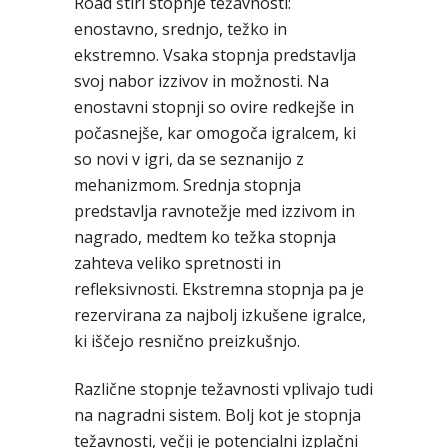
Road štiri stopnje težavnosti:
enostavno, srednjo, težko in
ekstremno. Vsaka stopnja predstavlja
svoj nabor izzivov in možnosti. Na
enostavni stopnji so ovire redkejše in
počasnejše, kar omogoča igralcem, ki
so novi v igri, da se seznanijo z
mehanizmom. Srednja stopnja
predstavlja ravnotežje med izzivom in
nagrado, medtem ko težka stopnja
zahteva veliko spretnosti in
refleksivnosti. Ekstremna stopnja pa je
rezervirana za najbolj izkušene igralce,
ki iščejo resnično preizkušnjo.
Različne stopnje težavnosti vplivajo tudi
na nagradni sistem. Bolj kot je stopnja
težavnosti, večji je potencialni izplačni