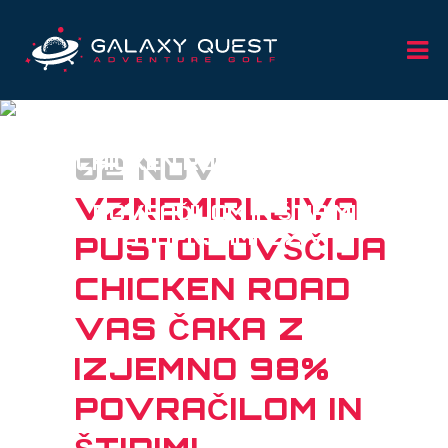
VZNEMIRLJIVA
PUSTOLOVŠČIJA
02 NOV
CHICKEN ROAD VAS ČAKA
Z IZJEMNO 98%
VZNEMIRLJIVA
POVRAČILOM IN ŠTIRIMI
STOPNJAMI IZZIV
PUSTOLOVŠČIJA
CHICKEN ROAD
VAS ČAKA Z
IZJEMNO 98%
POVRAČILOM IN