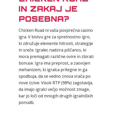
IN ZAKAJ JE
POSEBNA?
Chicken Road ni vaša povprečna casino
igra. V bistvu gre za spretnostno igro,
ki združuje elemente hitrosti, strategije
in sreče. Igralec nadzira piščanco, ki
mora premagati različne ovire in zbirati
bonuse. Igra ima preprost, a zasvojen
mehanizem, ki igralca pritegne in ga
spodbuja, da se vedno znova vrača po
nove izzive. Visok RTP (98%) zagotavlja,
da imajo igralci večjo možnost zmage,
kar jo loči od mnogih drugih igralniških
ponudb.