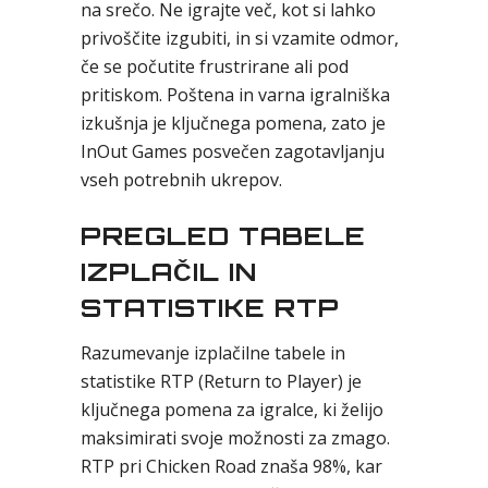
na srečo. Ne igrajte več, kot si lahko
privoščite izgubiti, in si vzamite odmor,
če se počutite frustrirane ali pod
pritiskom. Poštena in varna igralniška
izkušnja je ključnega pomena, zato je
InOut Games posvečen zagotavljanju
vseh potrebnih ukrepov.
PREGLED TABELE
IZPLAČIL IN
STATISTIKE RTP
Razumevanje izplačilne tabele in
statistike RTP (Return to Player) je
ključnega pomena za igralce, ki želijo
maksimirati svoje možnosti za zmago.
RTP pri Chicken Road znaša 98%, kar