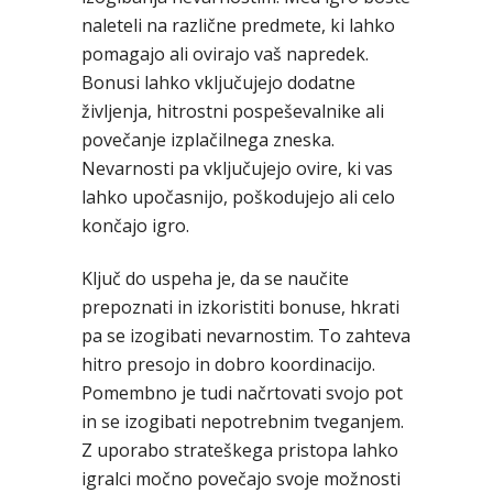
naleteli na različne predmete, ki lahko
pomagajo ali ovirajo vaš napredek.
Bonusi lahko vključujejo dodatne
življenja, hitrostni pospeševalnike ali
povečanje izplačilnega zneska.
Nevarnosti pa vključujejo ovire, ki vas
lahko upočasnijo, poškodujejo ali celo
končajo igro.
Ključ do uspeha je, da se naučite
prepoznati in izkoristiti bonuse, hkrati
pa se izogibati nevarnostim. To zahteva
hitro presojo in dobro koordinacijo.
Pomembno je tudi načrtovati svojo pot
in se izogibati nepotrebnim tveganjem.
Z uporabo strateškega pristopa lahko
igralci močno povečajo svoje možnosti