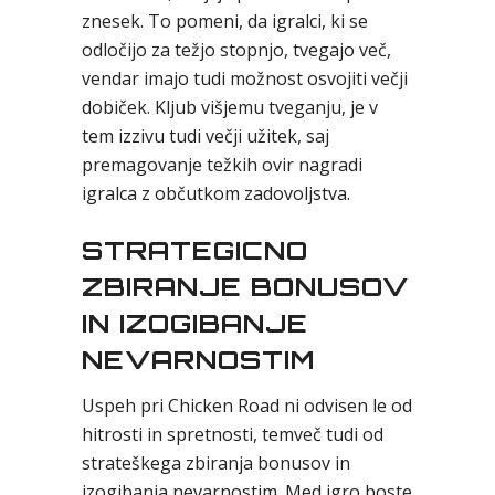
znesek. To pomeni, da igralci, ki se
odločijo za težjo stopnjo, tvegajo več,
vendar imajo tudi možnost osvojiti večji
dobiček. Kljub višjemu tveganju, je v
tem izzivu tudi večji užitek, saj
premagovanje težkih ovir nagradi
igralca z občutkom zadovoljstva.
STRATEGICNO
ZBIRANJE BONUSOV
IN IZOGIBANJE
NEVARNOSTIM
Uspeh pri Chicken Road ni odvisen le od
hitrosti in spretnosti, temveč tudi od
strateškega zbiranja bonusov in
izogibanja nevarnostim. Med igro boste