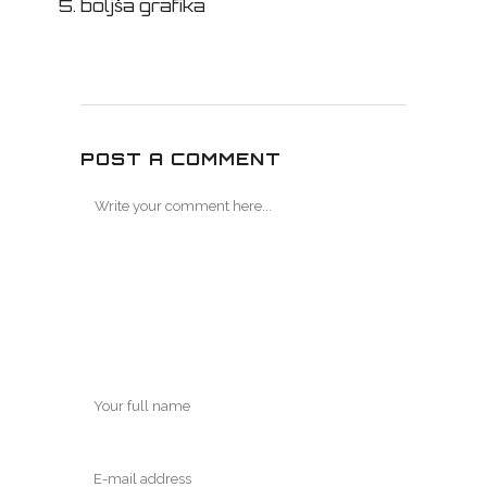
boljša grafika
POST A COMMENT