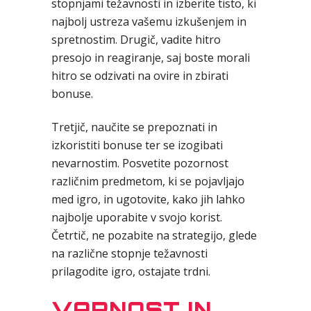
stopnjami težavnosti in izberite tisto, ki
najbolj ustreza vašemu izkušenjem in
spretnostim. Drugič, vadite hitro
presojo in reagiranje, saj boste morali
hitro se odzivati na ovire in zbirati
bonuse.
Tretjič, naučite se prepoznati in
izkoristiti bonuse ter se izogibati
nevarnostim. Posvetite pozornost
različnim predmetom, ki se pojavljajo
med igro, in ugotovite, kako jih lahko
najbolje uporabite v svojo korist.
Četrtič, ne pozabite na strategijo, glede
na različne stopnje težavnosti
prilagodite igro, ostajate trdni.
VARNOST IN