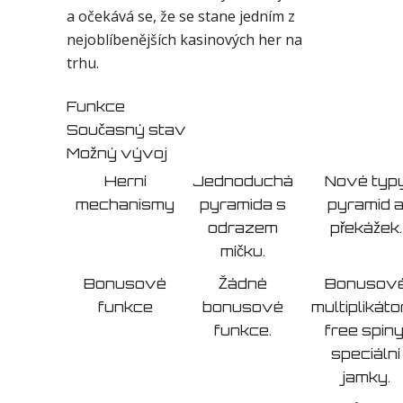
a očekává se, že se stane jedním z
nejoblíbenějších kasinových her na
trhu.
Funkce
Současný stav
Možný vývoj
Herní
Jednoduchá
Nové typ
mechanismy
pyramida s
pyramid 
odrazem
překážek.
míčku.
Bonusové
Žádné
Bonusov
funkce
bonusové
multiplikáto
funkce.
free spiny
speciální
jamky.