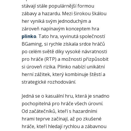
stávají stále populárnější formou
zábavy a hazardu. Mezi širokou škálou
her vyniká svým jednoduchým a
zároveň napínavým konceptem hra
plinko
. Tato hra, vyvinutá společností
BGaming, si rychle získala srdce hráčů
po celém světě díky vysoké návratnosti
pro hráče (RTP) a možnosti přizpůsobit
si úroveň rizika. Plinko nabízí unikátní
herní zážitek, který kombinuje štěstí a
strategické rozhodování.
Jedná se o kasuální hru, která je snadno
pochopitelná pro hráče všech úrovní.
Od začátečníků, kteří s hazardními
hrami teprve začínají, až po zkušené
hráče, kteří hledají rychlou a zábavnou