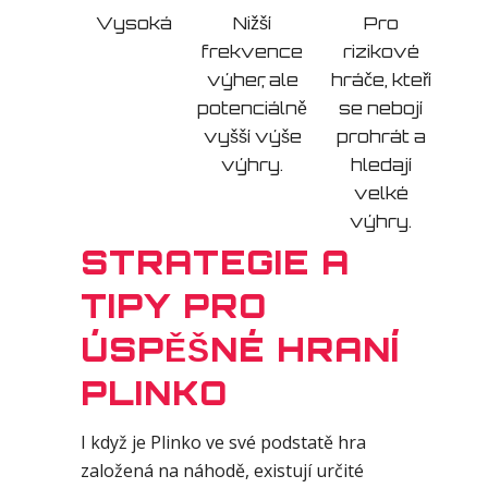
Vysoká
Nižší
Pro
frekvence
rizikové
výher, ale
hráče, kteří
potenciálně
se nebojí
vyšší výše
prohrát a
výhry.
hledají
velké
výhry.
STRATEGIE A
TIPY PRO
ÚSPĚŠNÉ HRANÍ
PLINKO
I když je Plinko ve své podstatě hra
založená na náhodě, existují určité