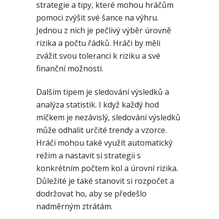
strategie a tipy, které mohou hráčům
pomoci zvýšit své šance na výhru.
Jednou z nich je pečlivý výběr úrovně
rizika a počtu řádků. Hráči by měli
zvážit svou toleranci k riziku a své
finanční možnosti.
Dalším tipem je sledování výsledků a
analýza statistik. I když každý hod
míčkem je nezávislý, sledování výsledků
může odhalit určité trendy a vzorce.
Hráči mohou také využít automatický
režim a nastavit si strategii s
konkrétním počtem kol a úrovní rizika.
Důležité je také stanovit si rozpočet a
dodržovat ho, aby se předešlo
nadměrným ztrátám.