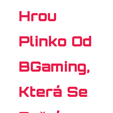
Hrou
Plinko Od
BGaming,
Která Se