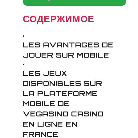
СОДЕРЖИМОЕ
LES AVANTAGES DE
JOUER SUR MOBILE
LES JEUX
DISPONIBLES SUR
LA PLATEFORME
MOBILE DE
VEGASINO CASINO
EN LIGNE EN
FRANCE