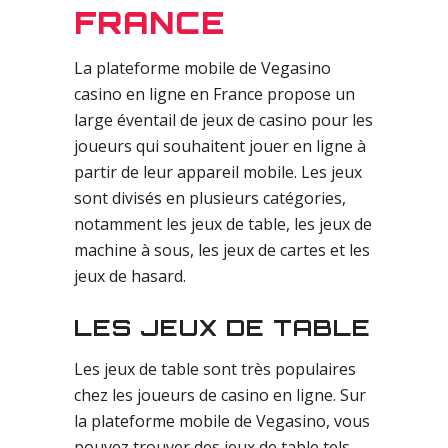
FRANCE
La plateforme mobile de Vegasino
casino en ligne en France propose un
large éventail de jeux de casino pour les
joueurs qui souhaitent jouer en ligne à
partir de leur appareil mobile. Les jeux
sont divisés en plusieurs catégories,
notamment les jeux de table, les jeux de
machine à sous, les jeux de cartes et les
jeux de hasard.
LES JEUX DE TABLE
Les jeux de table sont très populaires
chez les joueurs de casino en ligne. Sur
la plateforme mobile de Vegasino, vous
pouvez trouver des jeux de table tels