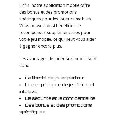
Enfin, notre application mobile offre
des bonus et des promotions
spécifiques pour les joueurs mobiles.
Vous pouvez ainsi bénéficier de
récompenses supplémentaires pour
votre jeu mobile, ce qui peut vous aider
à gagner encore plus.
Les avantages de jouer sur mobile sont
donc :
La liberté de jouer partout
Une expérience de jeu fluide et
intuitive
La sécurité et la confidentialité
Des bonus et des promotions
spécifiques