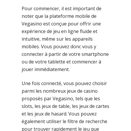
Pour commencer, il est important de
noter que la plateforme mobile de
Vegasino est conçue pour offrir une
expérience de jeu en ligne fluide et
intuitive, même sur les appareils
mobiles. Vous pouvez donc vous y
connecter à partir de votre smartphone
ou de votre tablette et commencer à
jouer immédiatement.
Une fois connecté, vous pouvez choisir
parmi les nombreux jeux de casino
proposés par Vegasino, tels que les
slots, les jeux de table, les jeux de cartes
et les jeux de hasard. Vous pouvez
également utiliser le filtre de recherche
pour trouver rapidement le jeu que