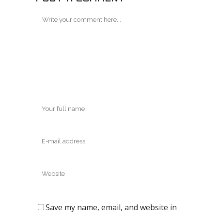
Save my name, email, and website in