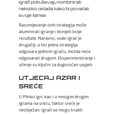
igrači pokušavaju kombinirati
nekoliko oklada kako bi povećali
svoje šanse.
Razumijevanje ovih strategija može
aluminirati igranje i donijeti bolje
rezultate. Naravno, svaki igrač je
drugačiji, a što jedna strategija
odgovara jednom igraču, možda neće
odgovarati drugom. Eksperimentiranje i
učenje su ključni za dugoročan uspjeh.
UTJECAJ AZAR I
SREĆE
U Plinko igri, kao i u mnogim drugim
igrama na sreću, faktor sreće je
neizbježan. Igrači se mogu truditi