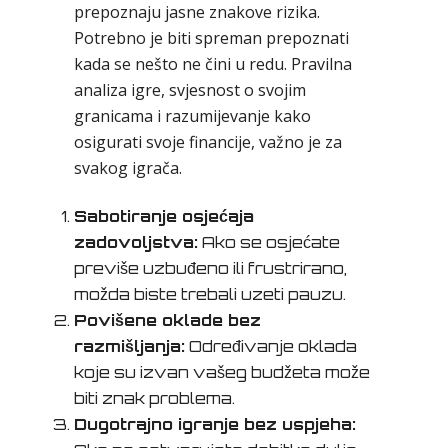
prepoznaju jasne znakove rizika.
Potrebno je biti spreman prepoznati
kada se nešto ne čini u redu. Pravilna
analiza igre, svjesnost o svojim
granicama i razumijevanje kako
osigurati svoje financije, važno je za
svakog igrača.
Sabotiranje osjećaja
zadovoljstva:
Ako se osjećate
previše uzbuđeno ili frustrirano,
možda biste trebali uzeti pauzu.
Povišene oklade bez
razmišljanja:
Određivanje oklada
koje su izvan vašeg budžeta može
biti znak problema.
Dugotrajno igranje bez uspjeha: