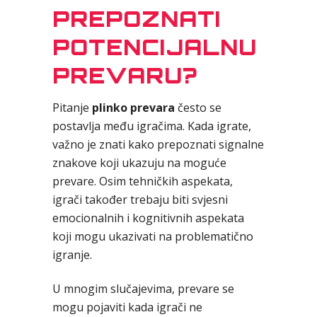
PREPOZNATI
POTENCIJALNU
PREVARU?
Pitanje
plinko prevara
često se
postavlja među igračima. Kada igrate,
važno je znati kako prepoznati signalne
znakove koji ukazuju na moguće
prevare. Osim tehničkih aspekata,
igrači također trebaju biti svjesni
emocionalnih i kognitivnih aspekata
koji mogu ukazivati na problematično
igranje.
U mnogim slučajevima, prevare se
mogu pojaviti kada igrači ne