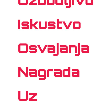
Uzbudljivo
Iskustvo
Osvajanja
Nagrada
Uz