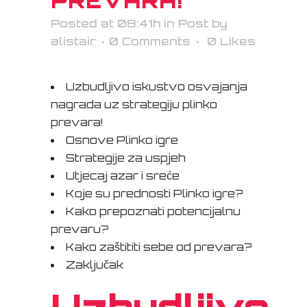
PREVARA!
Posted at 08:41h
in
Post
by
alistair
0 Comments
0
Likes
Uzbudljivo iskustvo osvajanja
nagrada uz strategiju plinko
prevara!
Osnove Plinko igre
Strategije za uspjeh
Utjecaj azar i sreće
Koje su prednosti Plinko igre?
Kako prepoznati potencijalnu
prevaru?
Kako zaštititi sebe od prevara?
Zaključak