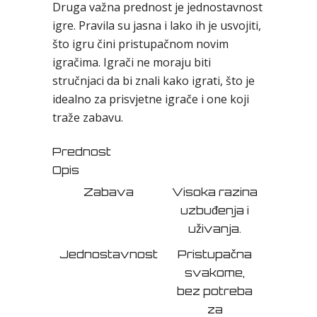
Druga važna prednost je jednostavnost
igre. Pravila su jasna i lako ih je usvojiti,
što igru čini pristupačnom novim
igračima. Igrači ne moraju biti
stručnjaci da bi znali kako igrati, što je
idealno za prisvjetne igrače i one koji
traže zabavu.
Prednost
Opis
Zabava
Visoka razina
uzbuđenja i
uživanja.
Jednostavnost
Pristupačna
svakome,
bez potreba
za