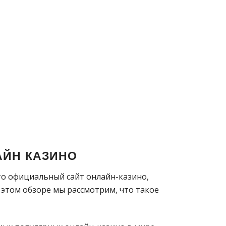
АЙН КАЗИНО
 это официальный сайт онлайн-казино,
этом обзоре мы рассмотрим, что такое