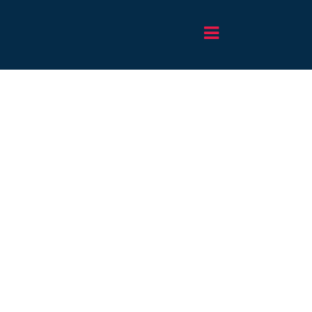
ИГРОВЫЕ
2)