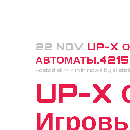
22 NOV
UP-X О
АВТОМАТЫ.4215 
Posted at 14:41h
in
News
by
alistai
UP-X О
Игров