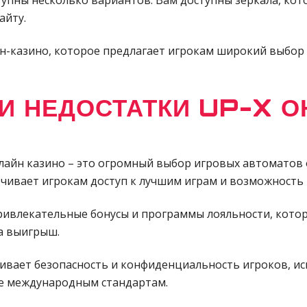
ступны несколько вариантов. Вам доступны зеркала, кот
айту.
йн-казино, которое предлагает игрокам широкий выбор
И НЕДОСТАТКИ UP-X О
айн казино – это огромный выбор игровых автоматов о
спечивает игрокам доступ к лучшим играм и возможность
привлекательные бонусы и программы лояльности, кото
а выигрыш.
чивает безопасность и конфиденциальность игроков, и
ие международным стандартам.