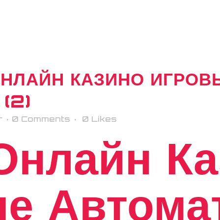
НЛАЙН КАЗИНО ИГРОВ
(2)
r
0 Comments
0
Likes
нлайн Ка
ые Автома