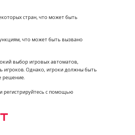
екоторых стран, что может быть
функциям, что может быть вызвано
рокий выбор игровых автоматов,
ь игроков. Однако, игроки должны быть
е решение.
/ и регистрируйтесь с помощью
UT