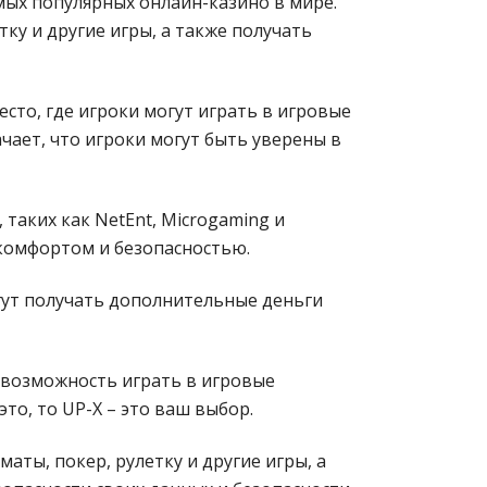
амых популярных онлайн-казино в мире.
тку и другие игры, а также получать
сто, где игроки могут играть в игровые
ачает, что игроки могут быть уверены в
таких как NetEnt, Microgaming и
с комфортом и безопасностью.
огут получать дополнительные деньги
и возможность играть в игровые
то, то UP-X – это ваш выбор.
аты, покер, рулетку и другие игры, а