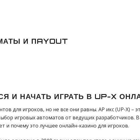
МАТЫ И ПAYOUT
СЯ И НАЧАТЬ ИГРАТЬ В UP-X ОНЛ
тов для игроков, но не все они равны. AP икс (UP-X) –
ыбор игровых автоматов от ведущих разработчиков. В 
ет и почему это лучшее онлайн-казино для игроков.