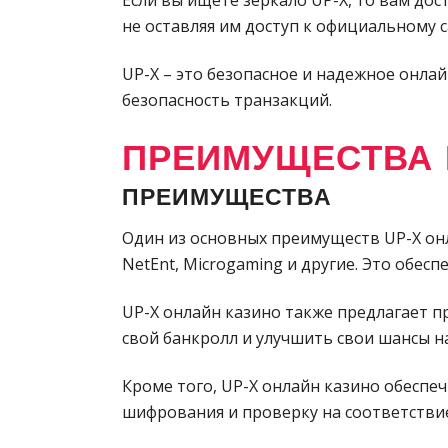
Если вы ищете зеркало UP-X, то вам до
не оставляя им доступ к официальному с
UP-X – это безопасное и надежное онла
безопасность транзакций.
ПРЕИМУЩЕСТВА 
ПРЕИМУЩЕСТВА
Один из основных преимуществ UP-X онл
NetEnt, Microgaming и другие. Это обе
UP-X онлайн казино также предлагает 
свой банкролл и улучшить свои шансы н
Кроме того, UP-X онлайн казино обеспе
шифрования и проверку на соответств