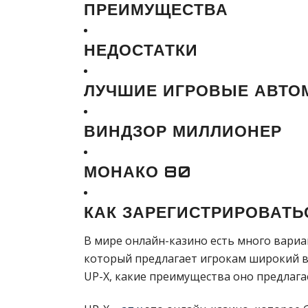
ПРЕИМУЩЕСТВА
НЕДОСТАТКИ
ЛУЧШИЕ ИГРОВЫЕ АВТО
ВИНДЗОР МИЛЛИОНЕР
МОНАКО 80
КАК ЗАРЕГИСТРИРОВАТЬ
В мире онлайн-казино есть много вариан
который предлагает игрокам широкий в
UP-X, какие преимущества оно предлага