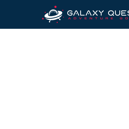
UP-X О
А