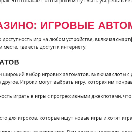
ирах. Это означает, что игроки могут быть уверены в б
АЗИНО: ИГРОВЫЕ АВТО
о доступность игр на любом устройстве, включая смарт
 месте, где есть доступ к интернету.
АТОВ
н широкий выбор игровых автоматов, включая слоты с 
 другое. Игроки могут выбрать игру, которая им понрав
ность играть в игры с прогрессивными джекпотами, чт
то для игроков, которые ищут новые игры и хотят игра