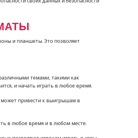
езопасности своих данных и безопасности
МАТЫ
фоны и планшеты. Это позволяет
различными темами, такими как
ится, и начать играть в любое время.
о может привести к выигрышам в
ть в любое время и в любом месте.