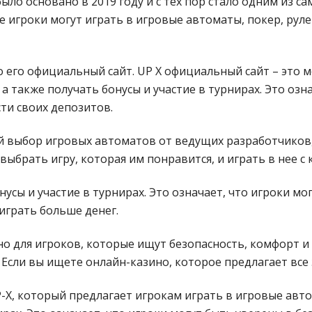
ыло основано в 2019 году и с тех пор стало одним из с
е игроки могут играть в игровые автоматы, покер, руле
 его официальный сайт. UP X официальный сайт – это ме
 а также получать бонусы и участие в турнирах. Это озн
ти своих депозитов.
 выбор игровых автоматов от ведущих разработчиков, 
т выбрать игру, которая им понравится, и играть в нее 
нусы и участие в турнирах. Это означает, что игроки м
ыиграть больше денег.
ино для игроков, которые ищут безопасность, комфорт 
 Если вы ищете онлайн-казино, которое предлагает все э
-X, который предлагает игрокам играть в игровые автом