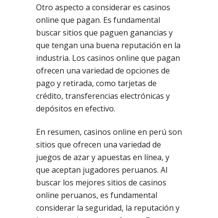
Otro aspecto a considerar es casinos
online que pagan. Es fundamental
buscar sitios que paguen ganancias y
que tengan una buena reputación en la
industria. Los casinos online que pagan
ofrecen una variedad de opciones de
pago y retirada, como tarjetas de
crédito, transferencias electrónicas y
depósitos en efectivo.
En resumen, casinos online en perú son
sitios que ofrecen una variedad de
juegos de azar y apuestas en línea, y
que aceptan jugadores peruanos. Al
buscar los mejores sitios de casinos
online peruanos, es fundamental
considerar la seguridad, la reputación y