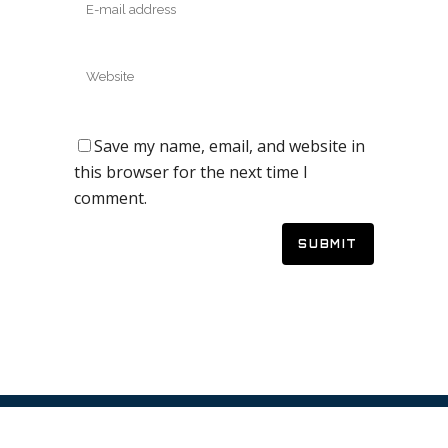
Save my name, email, and website in
this browser for the next time I
comment.
© 2019 Galaxy Quest Adventure Golf – Website by
Vaccoda