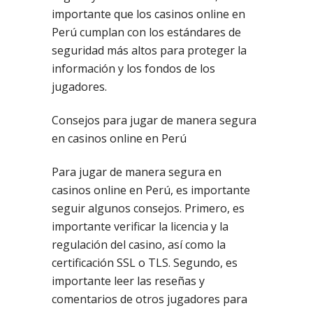
importante que los casinos online en
Perú cumplan con los estándares de
seguridad más altos para proteger la
información y los fondos de los
jugadores.
Consejos para jugar de manera segura
en casinos online en Perú
Para jugar de manera segura en
casinos online en Perú, es importante
seguir algunos consejos. Primero, es
importante verificar la licencia y la
regulación del casino, así como la
certificación SSL o TLS. Segundo, es
importante leer las reseñas y
comentarios de otros jugadores para