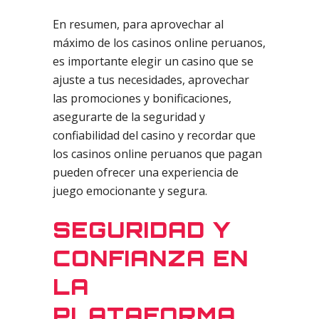
En resumen, para aprovechar al
máximo de los casinos online peruanos,
es importante elegir un casino que se
ajuste a tus necesidades, aprovechar
las promociones y bonificaciones,
asegurarte de la seguridad y
confiabilidad del casino y recordar que
los casinos online peruanos que pagan
pueden ofrecer una experiencia de
juego emocionante y segura.
SEGURIDAD Y
CONFIANZA EN
LA
PLATAFORMA