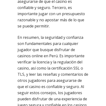
asegurarse de que el casino es
confiable y seguro. Tercero, es
importante jugar con un presupuesto
razonable y no apostar más de lo que
se puede permitir.
En resumen, la seguridad y confianza
son fundamentales para cualquier
jugador que busque disfrutar de
casinos online en Perú. Es importante
verificar la licencia y la regulación del
casino, así como la certificación SSL o
TLS, y leer las reseñas y comentarios de
otros jugadores para asegurarse de
que el casino es confiable y seguro. Al
seguir estos consejos, los jugadores
pueden disfrutar de una experiencia de
juego segura y confiable en los casinos