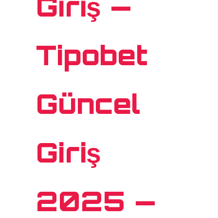
Giriş —
Tipobet
Güncel
Giriş
2025 —