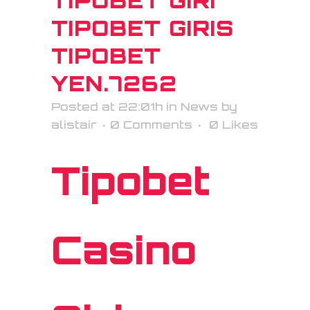
TIPOBET GIRI
TIPOBET GIRIS
TIPOBET
YEN.7262
Posted at 22:01h
in
News
by
alistair
0 Comments
0
Likes
Tipobet
Casino