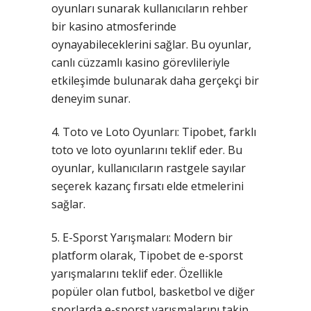
oyunları sunarak kullanıcıların rehber
bir kasino atmosferinde
oynayabileceklerini sağlar. Bu oyunlar,
canlı cüzzamlı kasino görevlileriyle
etkileşimde bulunarak daha gerçekçi bir
deneyim sunar.
4. Toto ve Loto Oyunları: Tipobet, farklı
toto ve loto oyunlarını teklif eder. Bu
oyunlar, kullanıcıların rastgele sayılar
seçerek kazanç fırsatı elde etmelerini
sağlar.
5. E-Sporst Yarışmaları: Modern bir
platform olarak, Tipobet de e-sporst
yarışmalarını teklif eder. Özellikle
popüler olan futbol, basketbol ve diğer
sporlarda e-sporst yarışmalarını takip