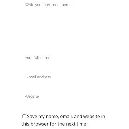
Save my name, email, and website in
this browser for the next time I