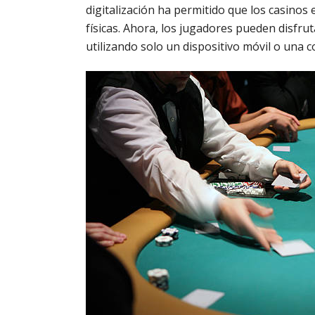
digitalización ha permitido que los casinos
físicas. Ahora, los jugadores pueden disfru
utilizando solo un dispositivo móvil o una