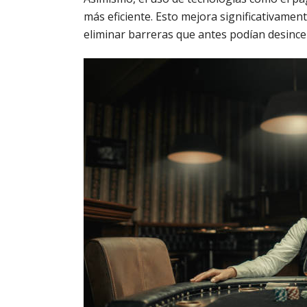
más eficiente. Esto mejora significativament
eliminar barreras que antes podían desincen