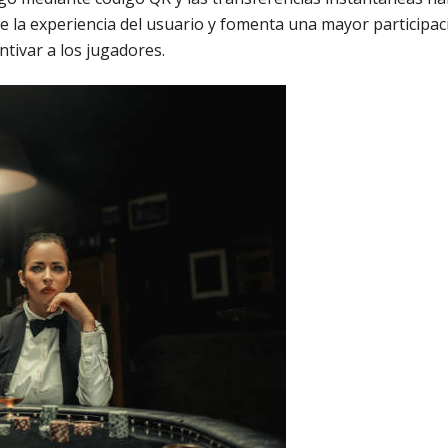
e la experiencia del usuario y fomenta una mayor participaci
tivar a los jugadores.