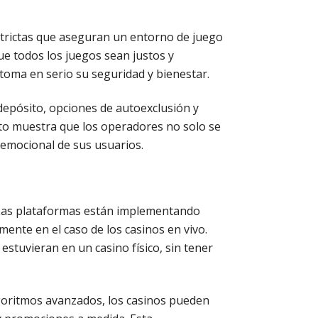
strictas que aseguran un entorno de juego
ue todos los juegos sean justos y
toma en serio su seguridad y bienestar.
depósito, opciones de autoexclusión y
sto muestra que los operadores no solo se
emocional de sus usuarios.
. Las plataformas están implementando
mente en el caso de los casinos en vivo.
stuvieran en un casino físico, sin tener
lgoritmos avanzados, los casinos pueden