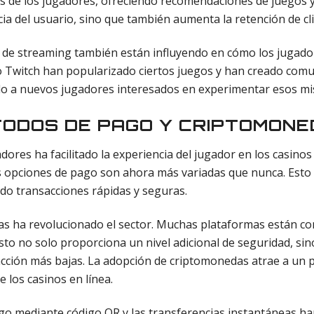
os de los jugadores, ofreciendo recomendaciones de juegos 
ia del usuario, sino que también aumenta la retención de clie
as de streaming también están influyendo en cómo los jugado
Twitch han popularizado ciertos juegos y han creado comu
yendo a nuevos jugadores interesados en experimentar esos m
TODOS DE PAGO Y CRIPTOMON
res ha facilitado la experiencia del jugador en los casinos 
as opciones de pago son ahora más variadas que nunca. Esto 
ndo transacciones rápidas y seguras.
as ha revolucionado el sector. Muchas plataformas están co
to no solo proporciona un nivel adicional de seguridad, si
acción más bajas. La adopción de criptomonedas atrae a un 
 los casinos en línea.
go mediante código QR y las transferencias instantáneas ha