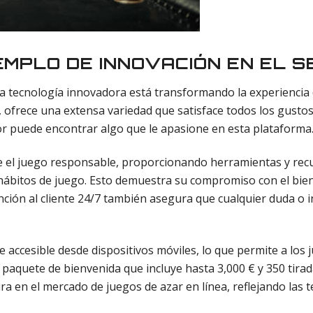
EMPLO DE INNOVACIÓN EN EL 
a tecnología innovadora está transformando la experiencia 
, ofrece una extensa variedad que satisface todos los gusto
r puede encontrar algo que le apasione en esta plataforma
el juego responsable, proporcionando herramientas y recur
ábitos de juego. Esto demuestra su compromiso con el bienes
ención al cliente 24/7 también asegura que cualquier duda o 
accesible desde dispositivos móviles, lo que permite a los 
o paquete de bienvenida que incluye hasta 3,000 € y 350 tira
a en el mercado de juegos de azar en línea, reflejando las t