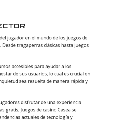
SECTOR
del jugador en el mundo de los juegos de
s. Desde tragaperras clásicas hasta juegos
.
sos accesibles para ayudar a los
tar de sus usuarios, lo cual es crucial en
inquietud sea resuelta de manera rápida y
jugadores disfrutar de una experiencia
das gratis, Juegos de casino Casea se
endencias actuales de tecnología y