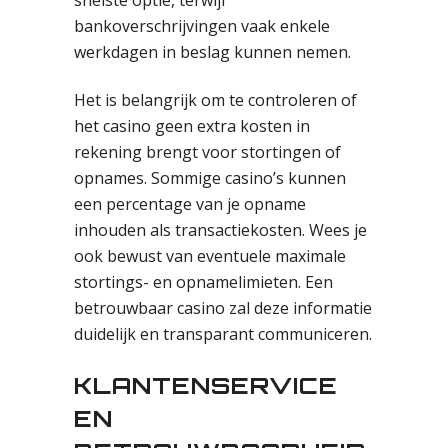
snelste optie, terwijl
bankoverschrijvingen vaak enkele
werkdagen in beslag kunnen nemen.
Het is belangrijk om te controleren of
het casino geen extra kosten in
rekening brengt voor stortingen of
opnames. Sommige casino’s kunnen
een percentage van je opname
inhouden als transactiekosten. Wees je
ook bewust van eventuele maximale
stortings- en opnamelimieten. Een
betrouwbaar casino zal deze informatie
duidelijk en transparant communiceren.
KLANTENSERVICE
EN