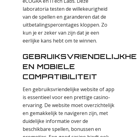
eCOGRA en iTech Labs. Deze
laboratoria testen de willekeurigheid
van de spellen en garanderen dat de
uitbetalingspercentages kloppen. Zo
kun je er zeker van zijn dat je een
eerlijke kans hebt om te winnen.
GEBRUIKSVRIENDELIJKHE
EN MOBIELE
COMPATIBILITEIT
Een gebruiksvriendelijke website of app
is essentieel voor een prettige casino-
ervaring. De website moet overzichtelijk
en gemakkelijk te navigeren zijn, met
duidelijke informatie over de
beschikbare spellen, bonussen en