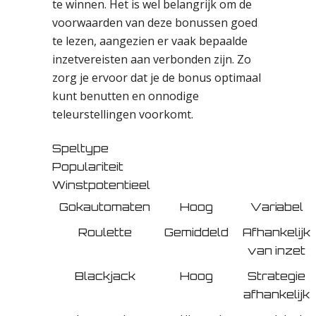
te winnen. Het is wel belangrijk om de
voorwaarden van deze bonussen goed
te lezen, aangezien er vaak bepaalde
inzetvereisten aan verbonden zijn. Zo
zorg je ervoor dat je de bonus optimaal
kunt benutten en onnodige
teleurstellingen voorkomt.
Speltype
Populariteit
Winstpotentieel
Gokautomaten
Hoog
Variabel
Roulette
Gemiddeld
Afhankelijk
van inzet
Blackjack
Hoog
Strategie
afhankelijk