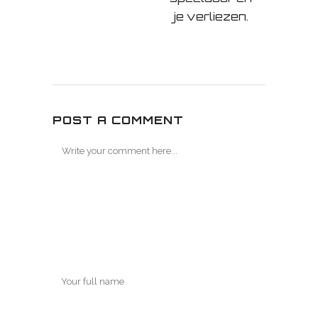
je verliezen.
POST A COMMENT