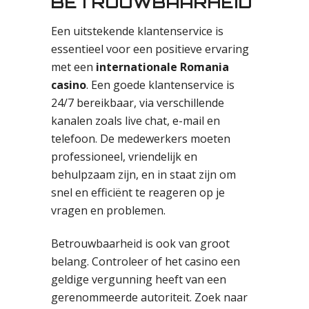
BETROUWBAARHEID
Een uitstekende klantenservice is
essentieel voor een positieve ervaring
met een
internationale Romania
casino
. Een goede klantenservice is
24/7 bereikbaar, via verschillende
kanalen zoals live chat, e-mail en
telefoon. De medewerkers moeten
professioneel, vriendelijk en
behulpzaam zijn, en in staat zijn om
snel en efficiënt te reageren op je
vragen en problemen.
Betrouwbaarheid is ook van groot
belang. Controleer of het casino een
geldige vergunning heeft van een
gerenommeerde autoriteit. Zoek naar