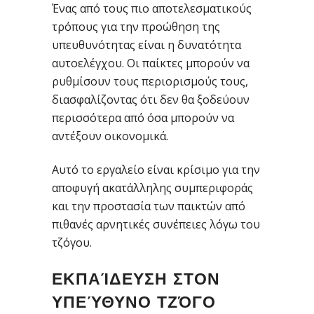
Ένας από τους πιο αποτελεσματικούς
τρόπους για την προώθηση της
υπευθυνότητας είναι η δυνατότητα
αυτοελέγχου. Οι παίκτες μπορούν να
ρυθμίσουν τους περιορισμούς τους,
διασφαλίζοντας ότι δεν θα ξοδεύουν
περισσότερα από όσα μπορούν να
αντέξουν οικονομικά.
Αυτό το εργαλείο είναι κρίσιμο για την
αποφυγή ακατάλληλης συμπεριφοράς
και την προστασία των παικτών από
πιθανές αρνητικές συνέπειες λόγω του
τζόγου.
ΕΚΠΑΊΔΕΥΣΗ ΣΤΟΝ
ΥΠΕΎΘΥΝΟ ΤΖΌΓΟ