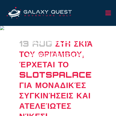
ΣΤΗ ΣΚΙΆ ΤΟΥ ΘΡΙΆΜΒΟΥ,
ΈΡΧΕΤΑΙ ΤΟ
13 AUG
SLOTSPALACE ΓΙΑ
ΣΤΗ ΣΚΙΆ
ΜΟΝΑΔΙΚΈΣ ΣΥΓΚΙΝΉΣΕΙΣ
ΤΟΥ ΘΡΙΆΜΒΟΥ,
ΚΑΙ ΑΤΕΛΕΊΩΤΕΣ ΝΊΚΕΣ!
ΈΡΧΕΤΑΙ ΤΟ
SLOTSPALACE
ΓΙΑ ΜΟΝΑΔΙΚΈΣ
ΣΥΓΚΙΝΉΣΕΙΣ ΚΑΙ
ΑΤΕΛΕΊΩΤΕΣ