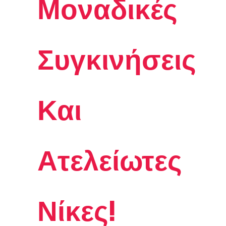
Μοναδικές
Συγκινήσεις
Και
Ατελείωτες
Νίκες!