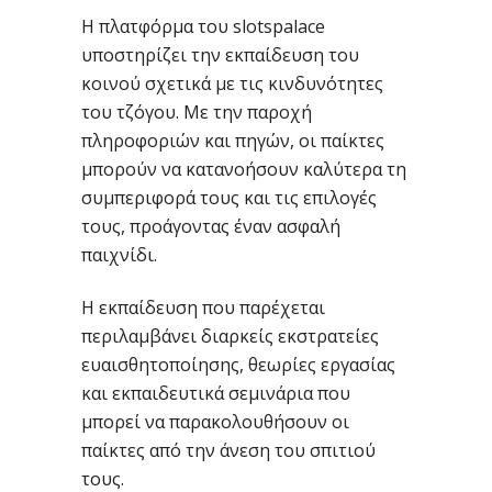
Η πλατφόρμα του slotspalace
υποστηρίζει την εκπαίδευση του
κοινού σχετικά με τις κινδυνότητες
του τζόγου. Με την παροχή
πληροφοριών και πηγών, οι παίκτες
μπορούν να κατανοήσουν καλύτερα τη
συμπεριφορά τους και τις επιλογές
τους, προάγοντας έναν ασφαλή
παιχνίδι.
Η εκπαίδευση που παρέχεται
περιλαμβάνει διαρκείς εκστρατείες
ευαισθητοποίησης, θεωρίες εργασίας
και εκπαιδευτικά σεμινάρια που
μπορεί να παρακολουθήσουν οι
παίκτες από την άνεση του σπιτιού
τους.