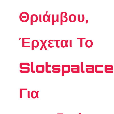
Θριάμβου,
Έρχεται Το
Slotspalace
Για