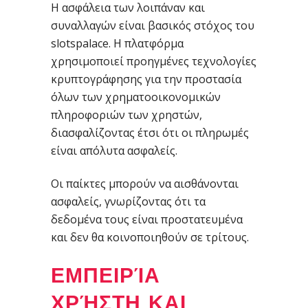
Η ασφάλεια των λοιπάναν και
συναλλαγών είναι βασικός στόχος του
slotspalace. Η πλατφόρμα
χρησιμοποιεί προηγμένες τεχνολογίες
κρυπτογράφησης για την προστασία
όλων των χρηματοοικονομικών
πληροφοριών των χρηστών,
διασφαλίζοντας έτσι ότι οι πληρωμές
είναι απόλυτα ασφαλείς.
Οι παίκτες μπορούν να αισθάνονται
ασφαλείς, γνωρίζοντας ότι τα
δεδομένα τους είναι προστατευμένα
και δεν θα κοινοποιηθούν σε τρίτους.
ΕΜΠΕΙΡΊΑ
ΧΡΉΣΤΗ ΚΑΙ