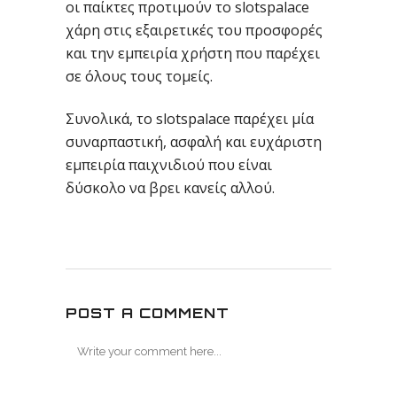
οι παίκτες προτιμούν το slotspalace
χάρη στις εξαιρετικές του προσφορές
και την εμπειρία χρήστη που παρέχει
σε όλους τους τομείς.
Συνολικά, το slotspalace παρέχει μία
συναρπαστική, ασφαλή και ευχάριστη
εμπειρία παιχνιδιού που είναι
δύσκολο να βρει κανείς αλλού.
POST A COMMENT