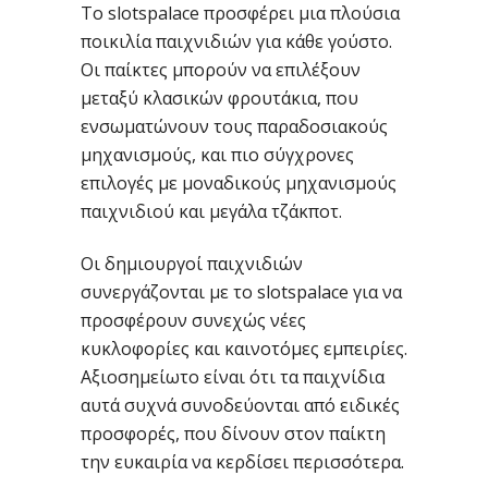
Το slotspalace προσφέρει μια πλούσια
ποικιλία παιχνιδιών για κάθε γούστο.
Οι παίκτες μπορούν να επιλέξουν
μεταξύ κλασικών φρουτάκια, που
ενσωματώνουν τους παραδοσιακούς
μηχανισμούς, και πιο σύγχρονες
επιλογές με μοναδικούς μηχανισμούς
παιχνιδιού και μεγάλα τζάκποτ.
Οι δημιουργοί παιχνιδιών
συνεργάζονται με το slotspalace για να
προσφέρουν συνεχώς νέες
κυκλοφορίες και καινοτόμες εμπειρίες.
Αξιοσημείωτο είναι ότι τα παιχνίδια
αυτά συχνά συνοδεύονται από ειδικές
προσφορές, που δίνουν στον παίκτη
την ευκαιρία να κερδίσει περισσότερα.