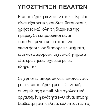
ΥΠΟΣΤΉΡΙΞΗ ΠΕΛΑΤΏΝ
Η υποστήριξη πελατών του slotspalace
είναι εξαιρετική και διατίθεται στους
χρήστες καθ’ όλη τη διάρκεια της
ημέρας. Οι εκπρόσωποι είναι
εκπαιδευμένοι και έτοιμοι να
απαντήσουν σε διάφορα ερωτήματα,
είτε αυτά αφορούν τεχνικά ζητήματα
είτε ερωτήσεις σχετικά με τις
πληρωμές.
Οι χρήστες μπορούν να επικοινωνούν
με την υποστήριξη μέσω ζωντανής
συνομιλίας ή email. Μια σχολαστικά
οργανωμένη ενότητα FAQ είναι επίσης
διαθέσιμη στη σελίδα, καλύπτοντας τις