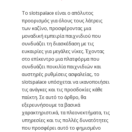
Το slotspalace είναι ο απόλυτος
προορισμός για όλους τους λάτρεις
των καζίνο, προσφέροντας μια
μοναδική εμπειρία παιχνιδιού που
συνδυάζει τη διασκέδαση με τις
ευκαιρίες για μεγάλες νίκες. Έχοντας
στο επίκεντρο μια πλατφόρμα που
συνδυάζει ποικιλία παιχνιδιών και
αυστηρές ρυθμίσεις ασφαλείας, το
slotspalace υπόσχεται να ικανοποιήσει
τις ανάγκες και τις προσδοκίες κάθε
παίκτη. Σε αυτό το άρθρο, θα
εξερευνήσουμε τα βασικά
χαρακτηριστικά, τα πλεονεκτήματα, τις
υπηρεσίες και τις πολλές δυνατότητες
που προσφέρει αυτό το φημισμένο