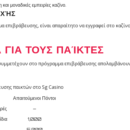
και μοναδικές εμπειρίες καζίνο.
ΟΧΉΣ
μα επιβράβευσης, είναι απαραίτητο να εγγραφεί στο καζίν
ΓΙΑ ΤΟΥΣ ΠΑΊΚΤΕΣ
ου συμμετέχουν στο πρόγραμμα επιβράβευσης απολαμβάνου
Απαιτούμενοι Πόντοι
ρές
–
ίδια
1,000
5,000