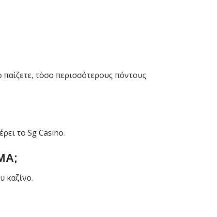
ο παίζετε, τόσο περισσότερους πόντους
ρει το Sg Casino.
ΜΑ;
υ καζίνο.