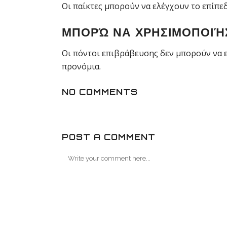
Οι παίκτες μπορούν να ελέγχουν το επίπε
ΜΠΟΡΏ ΝΑ ΧΡΗΣΙΜΟΠΟΙΉΣ
Οι πόντοι επιβράβευσης δεν μπορούν να ε
προνόμια.
NO COMMENTS
POST A COMMENT