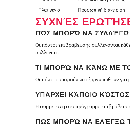
Πλατινένιο
Προσωπική διαχείριση
ΣΥΧΝΈΣ ΕΡΩΤΉΣΕ
ΠΏΣ ΜΠΟΡΏ ΝΑ ΣΥΛΛΈΓΩ
Οι πόντοι επιβράβευσης συλλέγονται κάθε
συλλέγετε.
ΤΙ ΜΠΟΡΏ ΝΑ ΚΆΝΩ ΜΕ Τ
Οι πόντοι μπορούν να εξαργυρωθούν για μ
ΥΠΆΡΧΕΙ ΚΆΠΟΙΟ ΚΌΣΤΟΣ
Η συμμετοχή στο πρόγραμμα επιβράβευσης 
ΠΏΣ ΜΠΟΡΏ ΝΑ ΕΛΈΓΞΩ 