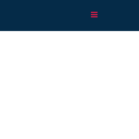
 ΓΙΑ ΤΟ
ΠΑΙΚΤΏΝ ΣΤΟ
ΡΊΕΣ,