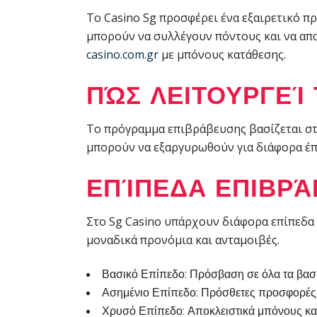
Το Casino Sg προσφέρει ένα εξαιρετικό π
μπορούν να συλλέγουν πόντους και να απο
casino.com.gr
με μπόνους κατάθεσης.
ΠΏΣ ΛΕΙΤΟΥΡΓΕΊ
Το πρόγραμμα επιβράβευσης βασίζεται στη
μπορούν να εξαργυρωθούν για διάφορα έπ
ΕΠΊΠΕΔΑ ΕΠΙΒΡΆ
Στο Sg Casino υπάρχουν διάφορα επίπεδα 
μοναδικά προνόμια και ανταμοιβές.
Βασικό Επίπεδο: Πρόσβαση σε όλα τα βασικ
Ασημένιο Επίπεδο: Πρόσθετες προσφορές κ
Χρυσό Επίπεδο: Αποκλειστικά μπόνους κα