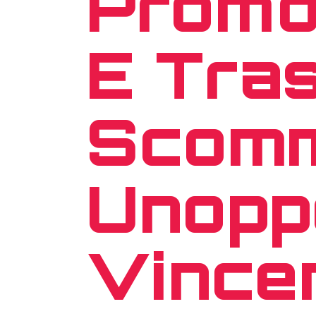
Promo
E Tra
Scomm
Unopp
Vincen