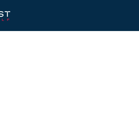
AL MASSIMO IL 
ON UN ESCLUSI
OCIONAL NOVI