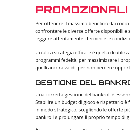
PROMOZIONALI
Per ottenere il massimo beneficio dai codic
confrontare le diverse offerte disponibili e 
leggere attentamente i termini e le condizion
Un’altra strategia efficace è quella di utili
programmi fedeltà, per massimizzare i propri
quelli ancora validi, per non perdere oppor
GESTIONE DEL BANKRO
Una corretta gestione del bankroll è essenzi
Stabilire un budget di gioco e rispettarlo è
in modo strategico, scegliendo le offerte p
bankroll e prolungare il proprio tempo di g