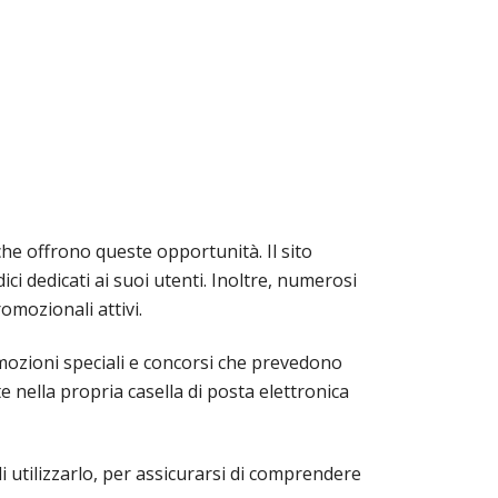
he offrono queste opportunità. Il sito
i dedicati ai suoi utenti. Inoltre, numerosi
omozionali attivi.
mozioni speciali e concorsi che prevedono
e nella propria casella di posta elettronica
 utilizzarlo, per assicurarsi di comprendere