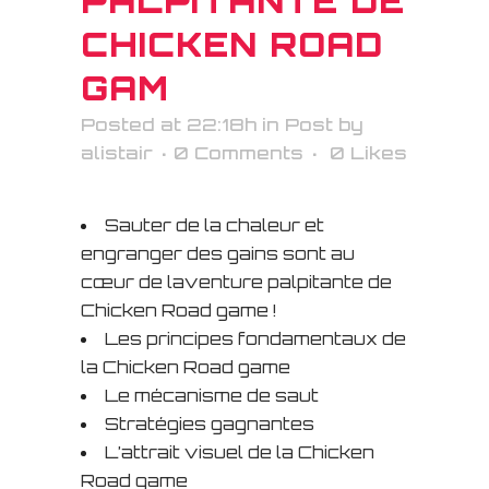
PALPITANTE DE
CHICKEN ROAD
GAM
Posted at 22:18h
in
Post
by
alistair
0 Comments
0
Likes
Sauter de la chaleur et
engranger des gains sont au
cœur de laventure palpitante de
Chicken Road game !
Les principes fondamentaux de
la Chicken Road game
Le mécanisme de saut
Stratégies gagnantes
L’attrait visuel de la Chicken
Road game