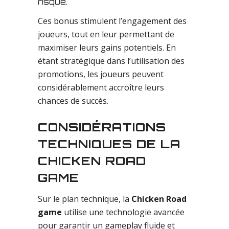
risque.
Ces bonus stimulent l’engagement des
joueurs, tout en leur permettant de
maximiser leurs gains potentiels. En
étant stratégique dans l’utilisation des
promotions, les joueurs peuvent
considérablement accroître leurs
chances de succès.
CONSIDÉRATIONS
TECHNIQUES DE LA
CHICKEN ROAD
GAME
Sur le plan technique, la
Chicken Road
game
utilise une technologie avancée
pour garantir un gameplay fluide et