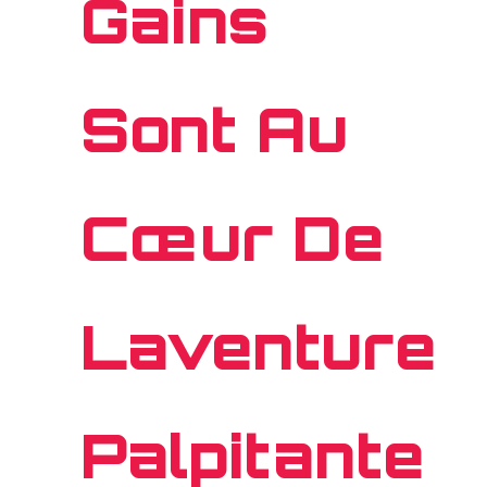
Gains
Sont Au
Cœur De
Laventure
Palpitante