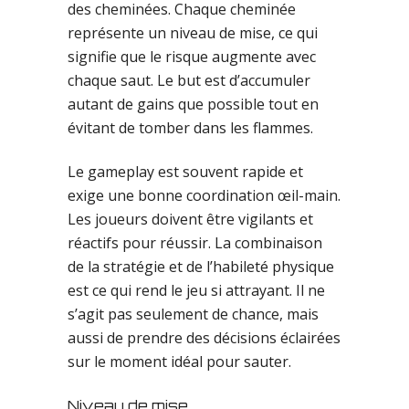
des cheminées. Chaque cheminée
représente un niveau de mise, ce qui
signifie que le risque augmente avec
chaque saut. Le but est d’accumuler
autant de gains que possible tout en
évitant de tomber dans les flammes.
Le gameplay est souvent rapide et
exige une bonne coordination œil-main.
Les joueurs doivent être vigilants et
réactifs pour réussir. La combinaison
de la stratégie et de l’habileté physique
est ce qui rend le jeu si attrayant. Il ne
s’agit pas seulement de chance, mais
aussi de prendre des décisions éclairées
sur le moment idéal pour sauter.
Niveau de mise