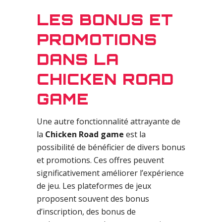
LES BONUS ET
PROMOTIONS
DANS LA
CHICKEN ROAD
GAME
Une autre fonctionnalité attrayante de
la
Chicken Road game
est la
possibilité de bénéficier de divers bonus
et promotions. Ces offres peuvent
significativement améliorer l’expérience
de jeu. Les plateformes de jeux
proposent souvent des bonus
d’inscription, des bonus de