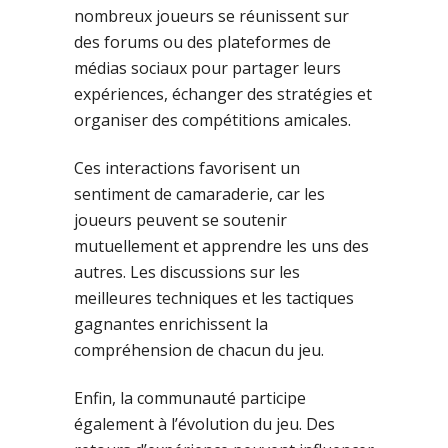
nombreux joueurs se réunissent sur
des forums ou des plateformes de
médias sociaux pour partager leurs
expériences, échanger des stratégies et
organiser des compétitions amicales.
Ces interactions favorisent un
sentiment de camaraderie, car les
joueurs peuvent se soutenir
mutuellement et apprendre les uns des
autres. Les discussions sur les
meilleures techniques et les tactiques
gagnantes enrichissent la
compréhension de chacun du jeu.
Enfin, la communauté participe
également à l’évolution du jeu. Des