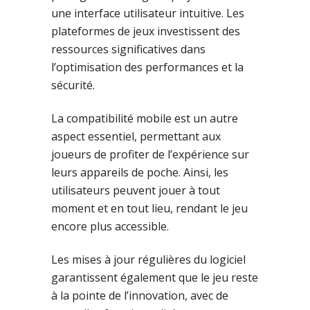
une interface utilisateur intuitive. Les
plateformes de jeux investissent des
ressources significatives dans
l’optimisation des performances et la
sécurité.
La compatibilité mobile est un autre
aspect essentiel, permettant aux
joueurs de profiter de l’expérience sur
leurs appareils de poche. Ainsi, les
utilisateurs peuvent jouer à tout
moment et en tout lieu, rendant le jeu
encore plus accessible.
Les mises à jour régulières du logiciel
garantissent également que le jeu reste
à la pointe de l’innovation, avec de