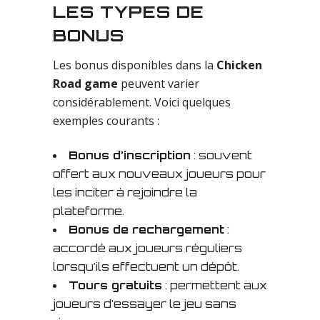
LES TYPES DE
BONUS
Les bonus disponibles dans la
Chicken
Road game
peuvent varier
considérablement. Voici quelques
exemples courants :
Bonus d’inscription
: souvent
offert aux nouveaux joueurs pour
les inciter à rejoindre la
plateforme.
Bonus de rechargement
:
accordé aux joueurs réguliers
lorsqu’ils effectuent un dépôt.
Tours gratuits
: permettent aux
joueurs d’essayer le jeu sans