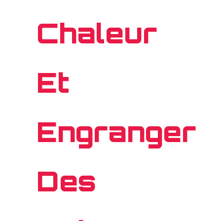
Chaleur
Et
Engranger
Des