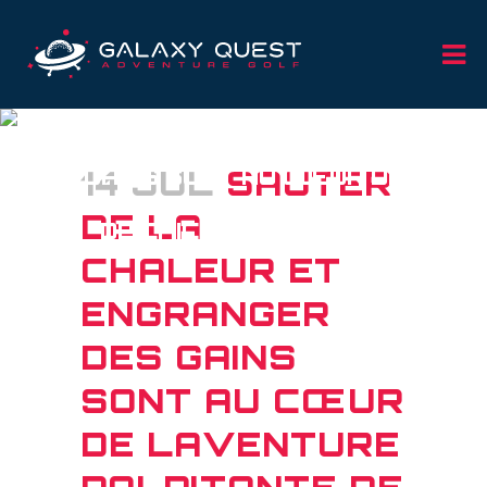
SAUTER DE LA CHALEUR
ET ENGRANGER DES
14 JUL
GAINS SONT AU CŒUR DE
SAUTER
LAVENTURE PALPITANTE
DE LA
DE CHICKEN ROAD GAM
CHALEUR ET
ENGRANGER
DES GAINS
SONT AU CŒUR
DE LAVENTURE