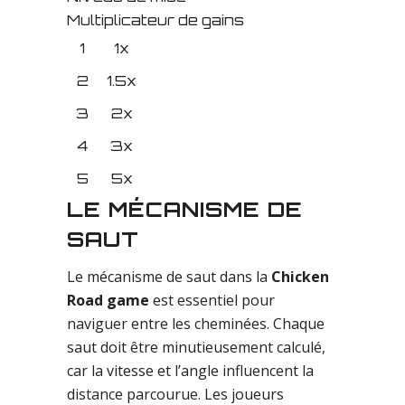
Multiplicateur de gains
1
1x
2
1.5x
3
2x
4
3x
5
5x
LE MÉCANISME DE
SAUT
Le mécanisme de saut dans la
Chicken
Road game
est essentiel pour
naviguer entre les cheminées. Chaque
saut doit être minutieusement calculé,
car la vitesse et l’angle influencent la
distance parcourue. Les joueurs