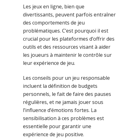
Les jeux en ligne, bien que
divertissants, peuvent parfois entraîner
des comportements de jeu
problématiques. C’est pourquoi il est
crucial pour les plateformes d’offrir des
outils et des ressources visant à aider
les joueurs à maintenir le contrôle sur
leur expérience de jeu.
Les conseils pour un jeu responsable
incluent la définition de budgets
personnels, le fait de faire des pauses
régulières, et ne jamais jouer sous
l’influence d’émotions fortes. La
sensibilisation à ces problèmes est
essentielle pour garantir une
expérience de jeu positive.