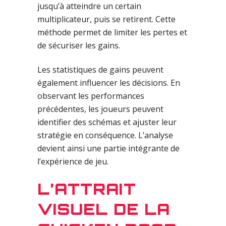
jusqu’à atteindre un certain
multiplicateur, puis se retirent. Cette
méthode permet de limiter les pertes et
de sécuriser les gains.
Les statistiques de gains peuvent
également influencer les décisions. En
observant les performances
précédentes, les joueurs peuvent
identifier des schémas et ajuster leur
stratégie en conséquence. L’analyse
devient ainsi une partie intégrante de
l’expérience de jeu.
L’ATTRAIT
VISUEL DE LA