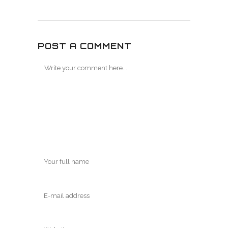
POST A COMMENT