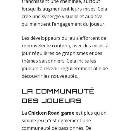
franchissent une cheminée, surtout
lorsqu’ils augmentent leurs mises. Cela
crée une synergie visuelle et auditive
qui maintient l’engagement du joueur.
Les développeurs du jeu s’efforcent de
renouveler le contenu, avec des mises à
jour régulières de graphismes et des
thèmes saisonniers. Cela incite les
joueurs à revenir régulièrement afin de
découvrir les nouveautés.
LA COMMUNAUTÉ
DES JOUEURS
La
Chicken Road game
est plus qu’un
simple jeu ; c’est également une
communauté de passionnés. De