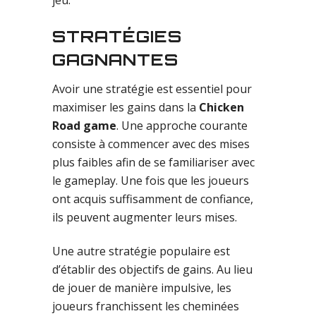
jeu.
STRATÉGIES
GAGNANTES
Avoir une stratégie est essentiel pour
maximiser les gains dans la
Chicken
Road game
. Une approche courante
consiste à commencer avec des mises
plus faibles afin de se familiariser avec
le gameplay. Une fois que les joueurs
ont acquis suffisamment de confiance,
ils peuvent augmenter leurs mises.
Une autre stratégie populaire est
d’établir des objectifs de gains. Au lieu
de jouer de manière impulsive, les
joueurs franchissent les cheminées