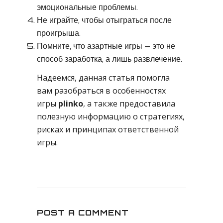
эмоциональные проблемы.
Не играйте, чтобы отыграться после
проигрыша.
Помните, что азартные игры – это не
способ заработка, а лишь развлечение.
Надеемся, данная статья помогла
вам разобраться в особенностях
игры
plinko
, а также предоставила
полезную информацию о стратегиях,
рисках и принципах ответственной
игры.
POST A COMMENT