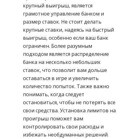
крупный выигрыш, является
грамотное управление банком и
размер ставок. Не стоит делать
крупные ставки, надеясь на быстрый
выигрыш, особенно если ваш банк
ограничен. Более разумным
подходом является распределение
банка на несколько небольших
ставок, что позволит вам дольше
оставаться в игре и увеличить
количество попыток. Также важно
понимать, когда следует
остановиться, чтобы не потерять все
свои средства. Установка лимитов на
проигрыш поможет вам
контролировать свои расходы и
избежать необдуманных решений.