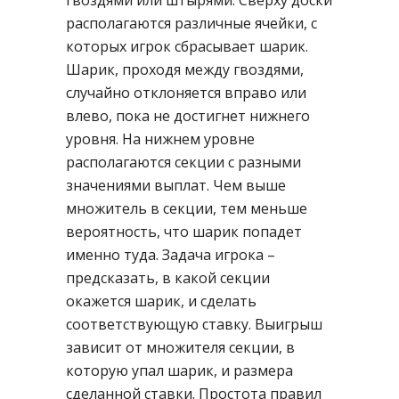
гвоздями или штырями. Сверху доски
располагаются различные ячейки, с
которых игрок сбрасывает шарик.
Шарик, проходя между гвоздями,
случайно отклоняется вправо или
влево, пока не достигнет нижнего
уровня. На нижнем уровне
располагаются секции с разными
значениями выплат. Чем выше
множитель в секции, тем меньше
вероятность, что шарик попадет
именно туда. Задача игрока –
предсказать, в какой секции
окажется шарик, и сделать
соответствующую ставку. Выигрыш
зависит от множителя секции, в
которую упал шарик, и размера
сделанной ставки. Простота правил