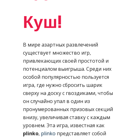
Куш!
В мире азартных развлечений
существует множество игр,
привлекающих своей простотой и
потенциалом выигрыша. Среди них
особой популярностью пользуется
игра, где нужно сбросить шарик
сверху на доску с гвоздиками, чтобы
он случайно упал в один из
пронумерованных призовых секций
внизу, увеличивая ставку с каждым
уровнем. Эта игра, известная как
plinko
,
plinko
представляет собой