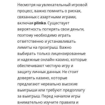
Несмотря на увлекательный игровой
процесс, важно помнить о рисках,
связанных с азартными играми,
включая
plinko
. Существует
вероятность потерять свои деньги,
поэтому необходимо играть
ответственно и устанавливать
лимиты на проигрыш. Важно
выбирать только лицензированные
и надежные онлайн-казино, которые
обеспечивают честную игру и
защиту личных данных. Не стоит
доверять казино, которые
предлагают нереально высокие
выигрыши или требуют предоплату
за выигрыш. Перед началом игры
внимательно изучите правила и