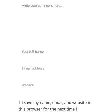
Save my name, email, and website in
this browser for the next time I