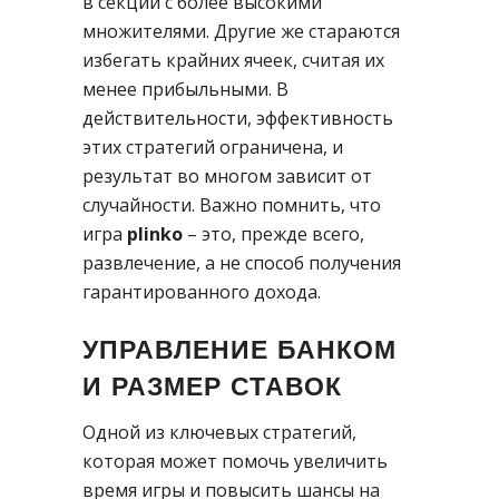
в секции с более высокими
множителями. Другие же стараются
избегать крайних ячеек, считая их
менее прибыльными. В
действительности, эффективность
этих стратегий ограничена, и
результат во многом зависит от
случайности. Важно помнить, что
игра
plinko
– это, прежде всего,
развлечение, а не способ получения
гарантированного дохода.
УПРАВЛЕНИЕ БАНКОМ
И РАЗМЕР СТАВОК
Одной из ключевых стратегий,
которая может помочь увеличить
время игры и повысить шансы на