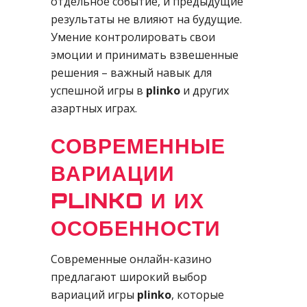
отдельное событие, и предыдущие
результаты не влияют на будущие.
Умение контролировать свои
эмоции и принимать взвешенные
решения – важный навык для
успешной игры в
plinko
и других
азартных играх.
СОВРЕМЕННЫЕ
ВАРИАЦИИ
PLINKO И ИХ
ОСОБЕННОСТИ
Современные онлайн-казино
предлагают широкий выбор
вариаций игры
plinko
, которые