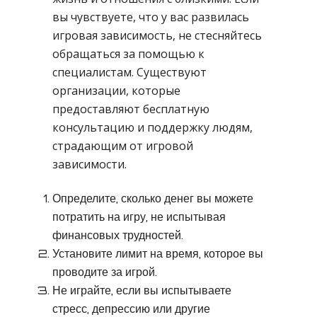
вы чувствуете, что у вас развилась
игровая зависимость, не стесняйтесь
обращаться за помощью к
специалистам. Существуют
организации, которые
предоставляют бесплатную
консультацию и поддержку людям,
страдающим от игровой
зависимости.
Определите, сколько денег вы можете
потратить на игру, не испытывая
финансовых трудностей.
Установите лимит на время, которое вы
проводите за игрой.
Не играйте, если вы испытываете
стресс, депрессию или другие