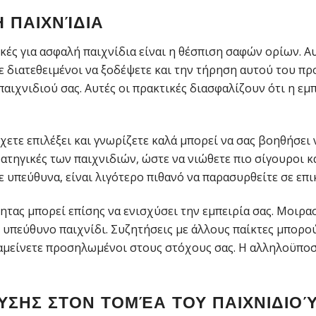
 ΠΑΙΧΝΊΔΙΑ
ικές για ασφαλή παιχνίδια είναι η θέσπιση σαφών ορίων. 
διατεθειμένοι να ξοδέψετε και την τήρηση αυτού του πρ
 παιχνιδιού σας. Αυτές οι πρακτικές διασφαλίζουν ότι η εμ
χετε επιλέξει και γνωρίζετε καλά μπορεί να σας βοηθήσει 
ρατηγικές των παιχνιδιών, ώστε να νιώθετε πιο σίγουροι κ
τε υπεύθυνα, είναι λιγότερο πιθανό να παρασυρθείτε σε επ
τας μπορεί επίσης να ενισχύσει την εμπειρία σας. Μοιραστ
 υπεύθυνο παιχνίδι. Συζητήσεις με άλλους παίκτες μπορο
μείνετε προσηλωμένοι στους στόχους σας. Η αλληλοϋποστ
ΥΣΗΣ ΣΤΟΝ ΤΟΜΈΑ ΤΟΥ ΠΑΙΧΝΙΔΙΟ