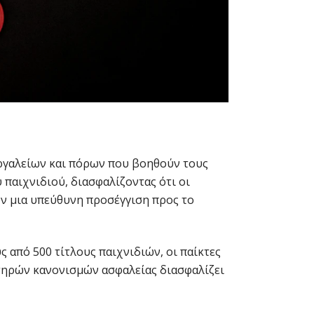
εργαλείων και πόρων που βοηθούν τους
παιχνιδιού, διασφαλίζοντας ότι οι
ν μια υπεύθυνη προσέγγιση προς το
 από 500 τίτλους παιχνιδιών, οι παίκτες
στηρών κανονισμών ασφαλείας διασφαλίζει