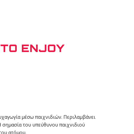
 TO ENJOY
ψυχαγωγία μέσω παιχνιδιών. Περιλαμβάνει
 Η σημασία του υπεύθυνου παιχνιδιού
του ατόμου.