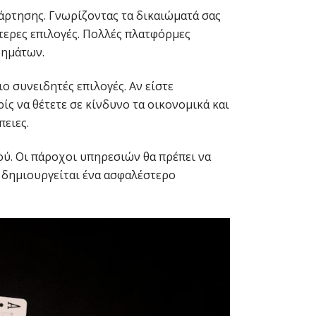
ξάρτησης. Γνωρίζοντας τα δικαιώματά σας
τερες επιλογές. Πολλές πλατφόρμες
ρημάτων.
ο συνειδητές επιλογές. Αν είστε
ίς να θέτετε σε κίνδυνο τα οικονομικά και
πειες.
ού. Οι πάροχοι υπηρεσιών θα πρέπει να
 δημιουργείται ένα ασφαλέστερο