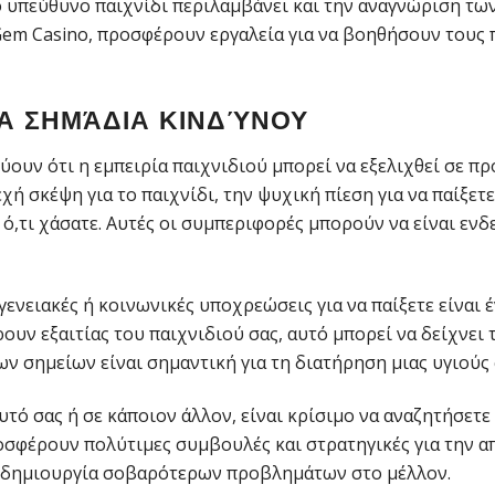
 υπεύθυνο παιχνίδι περιλαμβάνει και την αναγνώριση τω
em Casino, προσφέρουν εργαλεία για να βοηθήσουν τους 
Α ΣΗΜΆΔΙΑ ΚΙΝΔΎΝΟΥ
υν ότι η εμπειρία παιχνιδιού μπορεί να εξελιχθεί σε πρ
ή σκέψη για το παιχνίδι, την ψυχική πίεση για να παίξετε
ό,τι χάσατε. Αυτές οι συμπεριφορές μπορούν να είναι ενδε
νειακές ή κοινωνικές υποχρεώσεις για να παίξετε είναι έ
ουν εξαιτίας του παιχνιδιού σας, αυτό μπορεί να δείχνει
ων σημείων είναι σημαντική για τη διατήρηση μιας υγιούς
τό σας ή σε κάποιον άλλον, είναι κρίσιμο να αναζητήσετε 
οσφέρουν πολύτιμες συμβουλές και στρατηγικές για την α
η δημιουργία σοβαρότερων προβλημάτων στο μέλλον.