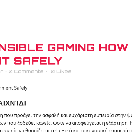
SIBLE GAMING HOW
T SAFELY
ir
0 Comments
0
Likes
nment Safely
ΑΙΧΝΊΔΙ
ση που προάγει την ασφαλή και ευχάριστη εμπειρία στην 
ων που ξοδεύει κανείς, ώστε να αποφεύγεται η εξάρτηση.
ση χωρίς να θυσιάζεται η ψυχική και οικονομική ευημερία 