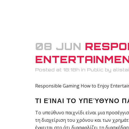
08 JUN
RESPON
ENTERTAINMEN
Posted at 18:18h
in
Public
by
alista
Responsible Gaming How to Enjoy Entertai
ΤΙ ΕΊΝΑΙ ΤΟ ΥΠΕΎΘΥΝΟ Π
Το υπεύθυνο παιχνίδι είναι μια προσέγγι
τη διαχείριση του χρόνου και των χρημάτ
έγκειται στο ότι διασφαλίζει τη διασκέδα