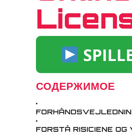
Licens
SPILL
СОДЕРЖИМОЕ
FORHÅNDSVEJLEDNIN
FORSTÅ RISICIENE O