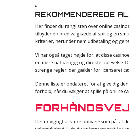
REKOMMENDEREDE ALT
Her finder du ranglisten over online casin
tilbyder en bred valgkæde af spil og en smu
kriterier, herunder nem udbetaling og gene
Vi har også taget højde for, at disse casin
en mere uafhængig og direkte oplevelse. De
strenge regler, der gælder for licenseret ca
Denne liste er opdateret for at give dig de
forhold, når du vælger at spille på online c
FORHÅNDSVEJ
Det er vigtigt at være opmærksom på, at de