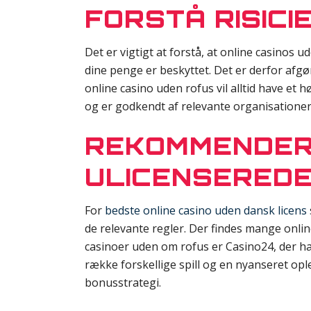
FORSTÅ RISIC
Det er vigtigt at forstå, at online casinos u
dine penge er beskyttet. Det er derfor afgø
online casino uden rofus vil alltid have et 
og er godkendt af relevante organisationer, 
REKOMMENDERE
ULICENSEREDE
For
bedste online casino uden dansk licens
de relevante regler. Der findes mange online
casinoer uden om rofus er Casino24, der ha
række forskellige spill og en nyanseret opl
bonusstrategi.