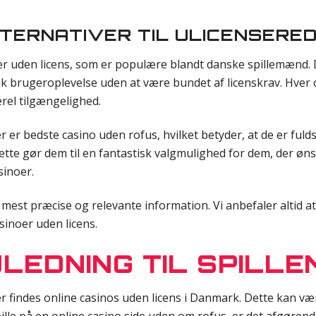
ERNATIVER TIL ULICENSERED
oer uden licens, som er populære blandt danske spillemænd.
k brugeroplevelse uden at være bundet af licenskrav. Hver c
rel tilgængelighed.
oer er bedste casino uden rofus, hvilket betyder, at de er fu
tte gør dem til en fantastisk valgmulighed for dem, der øns
sinoer.
n mest præcise og relevante information. Vi anbefaler altid
asinoer uden licens.
LEDNING TIL SPILL
r findes online casinos uden licens i Danmark. Dette kan v