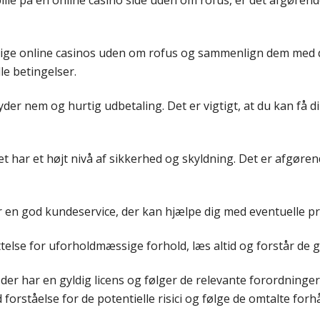
spille på en online casino side uden om rofus, er det afgøren
lige online casinos uden om rofus og sammenlign dem med d
le betingelser.
yder nem og hurtig udbetaling. Det er vigtigt, at du kan få d
et har et højt nivå af sikkerhed og skyldning. Det er afgøren
ar en god kundeservice, der kan hjælpe dig med eventuelle p
telse for uforholdmæssige forhold, læs altid og forstår de 
, der har en gyldig licens og følger de relevante forordninger
forståelse for de potentielle risici og følge de omtalte forh