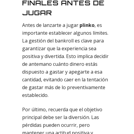
FINALES ANTES DE
JUGAR
Antes de lanzarte a jugar
plinko
, es
importante establecer algunos límites.
La gestión del bankroll es clave para
garantizar que la experiencia sea
positiva y divertida. Esto implica decidir
de antemano cuánto dinero estás
dispuesto a gastar y apegarte a esa
cantidad, evitando caer en la tentación
de gastar más de lo preventivamente
establecido.
Por último, recuerda que el objetivo
principal debe ser la diversión. Las
pérdidas pueden ocurrir, pero
mantener una actitud positiva y