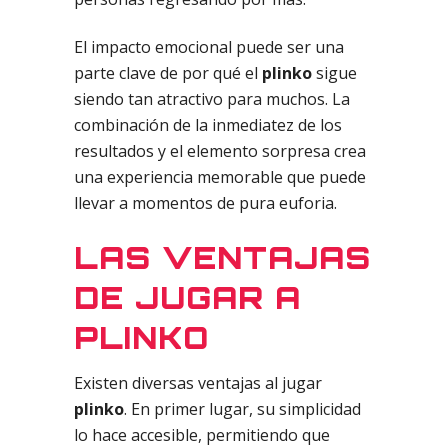
El impacto emocional puede ser una
parte clave de por qué el
plinko
sigue
siendo tan atractivo para muchos. La
combinación de la inmediatez de los
resultados y el elemento sorpresa crea
una experiencia memorable que puede
llevar a momentos de pura euforia.
LAS VENTAJAS
DE JUGAR A
PLINKO
Existen diversas ventajas al jugar
plinko
. En primer lugar, su simplicidad
lo hace accesible, permitiendo que