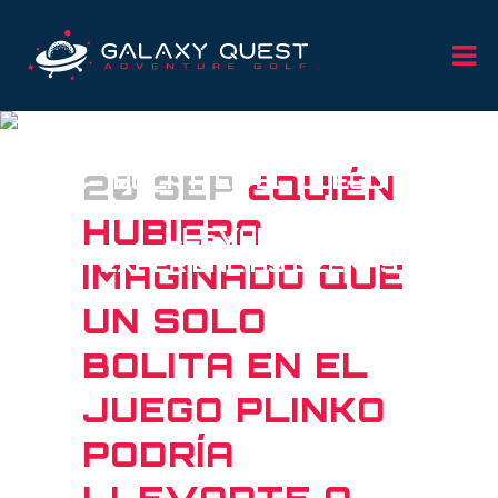
¿QUIÉN HUBIERA
IMAGINADO QUE UN SOLO
20 SEP
BOLITA EN EL JUEGO
¿QUIÉN
PLINKO PODRÍA
HUBIERA
LLEVARTE A
EXPERIENCIAS LLENAS
IMAGINADO QUE
UN SOLO
BOLITA EN EL
JUEGO PLINKO
PODRÍA