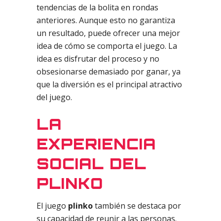
tendencias de la bolita en rondas
anteriores. Aunque esto no garantiza
un resultado, puede ofrecer una mejor
idea de cómo se comporta el juego. La
idea es disfrutar del proceso y no
obsesionarse demasiado por ganar, ya
que la diversión es el principal atractivo
del juego.
LA
EXPERIENCIA
SOCIAL DEL
PLINKO
El juego
plinko
también se destaca por
su capacidad de reunir a las personas.