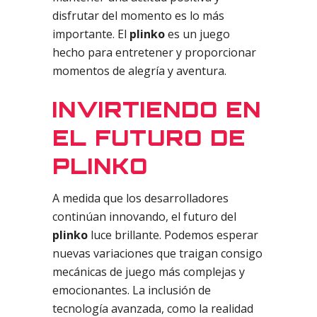
disfrutar del momento es lo más
importante. El
plinko
es un juego
hecho para entretener y proporcionar
momentos de alegría y aventura.
INVIRTIENDO EN
EL FUTURO DE
PLINKO
A medida que los desarrolladores
continúan innovando, el futuro del
plinko
luce brillante. Podemos esperar
nuevas variaciones que traigan consigo
mecánicas de juego más complejas y
emocionantes. La inclusión de
tecnología avanzada, como la realidad