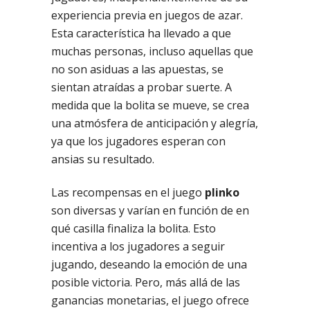
experiencia previa en juegos de azar.
Esta característica ha llevado a que
muchas personas, incluso aquellas que
no son asiduas a las apuestas, se
sientan atraídas a probar suerte. A
medida que la bolita se mueve, se crea
una atmósfera de anticipación y alegría,
ya que los jugadores esperan con
ansias su resultado.
Las recompensas en el juego
plinko
son diversas y varían en función de en
qué casilla finaliza la bolita. Esto
incentiva a los jugadores a seguir
jugando, deseando la emoción de una
posible victoria. Pero, más allá de las
ganancias monetarias, el juego ofrece