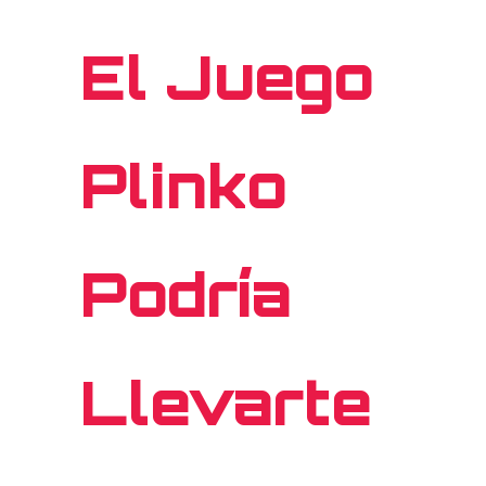
El Juego
Plinko
Podría
Llevarte