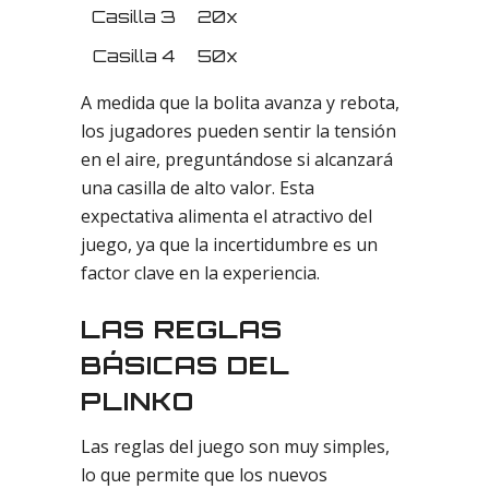
Casilla 3
20x
Casilla 4
50x
A medida que la bolita avanza y rebota,
los jugadores pueden sentir la tensión
en el aire, preguntándose si alcanzará
una casilla de alto valor. Esta
expectativa alimenta el atractivo del
juego, ya que la incertidumbre es un
factor clave en la experiencia.
LAS REGLAS
BÁSICAS DEL
PLINKO
Las reglas del juego son muy simples,
lo que permite que los nuevos