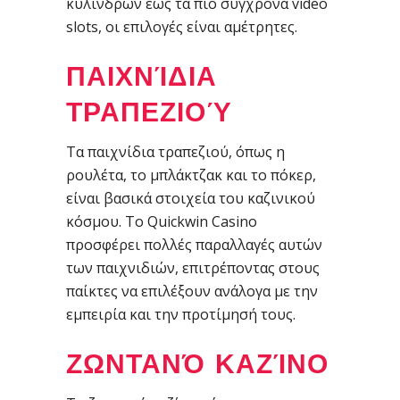
κυλίνδρων έως τα πιο σύγχρονα video
slots, οι επιλογές είναι αμέτρητες.
ΠΑΙΧΝΊΔΙΑ
ΤΡΑΠΕΖΙΟΎ
Τα παιχνίδια τραπεζιού, όπως η
ρουλέτα, το μπλάκτζακ και το πόκερ,
είναι βασικά στοιχεία του καζινικού
κόσμου. Το Quickwin Casino
προσφέρει πολλές παραλλαγές αυτών
των παιχνιδιών, επιτρέποντας στους
παίκτες να επιλέξουν ανάλογα με την
εμπειρία και την προτίμησή τους.
ΖΩΝΤΑΝΌ ΚΑΖΊΝΟ