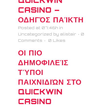
QUICKWIN
CASINO –
ΟΔΗΓΌΣ ΠΑΊΚΤΗ
Posted at 07:46h
in
Uncategorized
by
alistair
0
Comments
0
Likes
ΟΙ ΠΙΟ
ΔΗΜΟΦΙΛΕΊΣ
ΤΎΠΟΙ
ΠΑΙΧΝΙΔΙΏΝ ΣΤΟ
QUICKWIN
CASINO