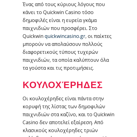
Ένας από τους κύριους λόγους που
κάνει το Quickwin Casino τόσο
δημοφιλές είναι η ευρεία γκάμα
παιχνιδιών που προσφέρει. Στο
Quickwin
quickwincasino.gr
, οι παίκτες
μπορούν να απολαύσουν πολλούς
διαφορετικούς τύπους τυχερών
παιχνιδιών, τα οποία καλύπτουν όλα
τα γούστα και τις προτιμήσεις.
ΚΟΥΛΟΧΈΡΗΔΕΣ
Οι κουλοχέρηδες είναι πάντα στην
κορυφή της λίστας των δημοφιλών
παιχνιδιών στα καζίνο, και το Quickwin
Casino δεν αποτελεί εξαίρεση. Από
κλασικούς κουλοχέρηδες τριών