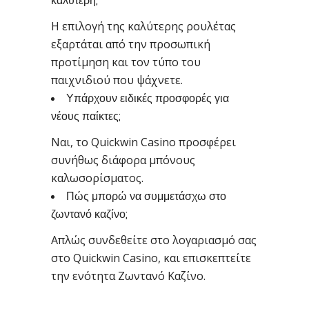
καλύτερη;
Η επιλογή της καλύτερης ρουλέτας
εξαρτάται από την προσωπική
προτίμηση και τον τύπο του
παιχνιδιού που ψάχνετε.
Υπάρχουν ειδικές προσφορές για
νέους παίκτες;
Ναι, το Quickwin Casino προσφέρει
συνήθως διάφορα μπόνους
καλωσορίσματος.
Πώς μπορώ να συμμετάσχω στο
ζωντανό καζίνο;
Απλώς συνδεθείτε στο λογαριασμό σας
στο Quickwin Casino, και επισκεπτείτε
την ενότητα Ζωντανό Καζίνο.