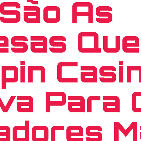
 São As
esas Que
pin Casi
va Para 
adores M