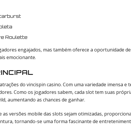
tarburst
oleta
ve Roulette
gadores engajados, mas também oferece a oportunidade de
ais emocionante.
INCIPAL
 atrações do vincispin casino. Com uma variedade imensa e te
dores. Como os jogadores sabem, cada slot tem suas própri
wild, aumentando as chances de ganhar.
 as versões mobile das slots sejam otimizadas, proporciona
ntura, tornando-se uma forma fascinante de entreteniment