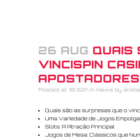
26 AUG
QUAIS 
VINCISPIN CA
APOSTADORES 
Posted at 18:32h
in
News
by
alista
Quais são as surpresas que o vin
Uma Variedade de Jogos Empolga
Slots: A Atração Principal
Jogos de Mesa: Clássicos que Nu