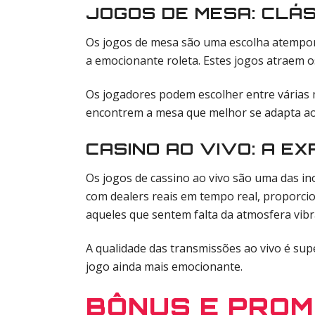
JOGOS DE MESA: CLÁ
Os jogos de mesa são uma escolha atempora
a emocionante roleta. Estes jogos atraem o
Os jogadores podem escolher entre várias m
encontrem a mesa que melhor se adapta ao 
CASINO AO VIVO: A EX
Os jogos de cassino ao vivo são uma das in
com dealers reais em tempo real, proporcio
aqueles que sentem falta da atmosfera vibra
A qualidade das transmissões ao vivo é supe
jogo ainda mais emocionante.
BÔNUS E PRO