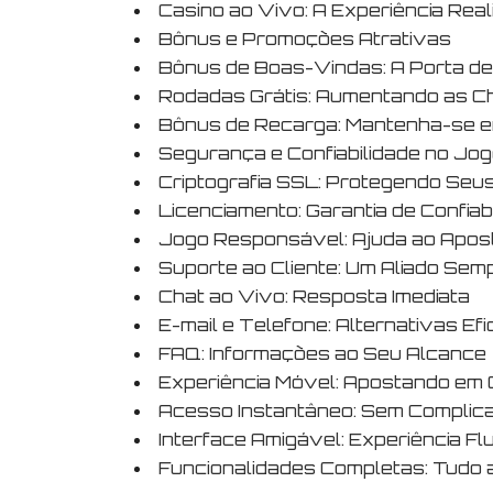
Casino ao Vivo: A Experiência Real
Bônus e Promoções Atrativas
Bônus de Boas-Vindas: A Porta de
Rodadas Grátis: Aumentando as C
Bônus de Recarga: Mantenha-se 
Segurança e Confiabilidade no Jo
Criptografia SSL: Protegendo Seu
Licenciamento: Garantia de Confiab
Jogo Responsável: Ajuda ao Apos
Suporte ao Cliente: Um Aliado Sem
Chat ao Vivo: Resposta Imediata
E-mail e Telefone: Alternativas Efi
FAQ: Informações ao Seu Alcance
Experiência Móvel: Apostando em
Acesso Instantâneo: Sem Complic
Interface Amigável: Experiência Fl
Funcionalidades Completas: Tudo 