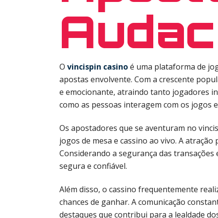
Audac
O
vincispin casino
é uma plataforma de jog
apostas envolvente. Com a crescente popula
e emocionante, atraindo tanto jogadores in
como as pessoas interagem com os jogos e 
Os apostadores que se aventuram no vincisp
jogos de mesa e cassino ao vivo. A atração
Considerando a segurança das transações e
segura e confiável.
Além disso, o cassino frequentemente real
chances de ganhar. A comunicação constante
destaques que contribui para a lealdade do