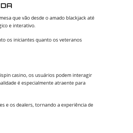
ODA
 mesa que vão desde o amado blackjack até
co e interativo.
to os iniciantes quanto os veteranos
ispin casino, os usuários podem interagir
nalidade é especialmente atraente para
es e os dealers, tornando a experiência de