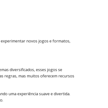
 experimentar novos jogos e formatos,
mas diversificados, esses jogos se
as regras, mas muitos oferecem recursos
ndo uma experiência suave e divertida.
o.