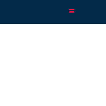
AS QUE O
ERVA PARA
MAIS