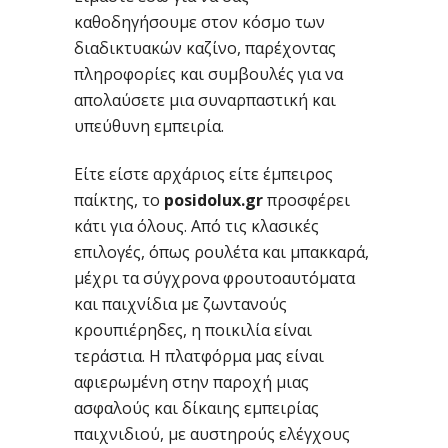
καθοδηγήσουμε στον κόσμο των
διαδικτυακών καζίνο, παρέχοντας
πληροφορίες και συμβουλές για να
απολαύσετε μια συναρπαστική και
υπεύθυνη εμπειρία.
Είτε είστε αρχάριος είτε έμπειρος
παίκτης, το
posidolux.gr
προσφέρει
κάτι για όλους. Από τις κλασικές
επιλογές, όπως ρουλέτα και μπακκαρά,
μέχρι τα σύγχρονα φρουτοαυτόματα
και παιχνίδια με ζωντανούς
κρουπιέρηδες, η ποικιλία είναι
τεράστια. Η πλατφόρμα μας είναι
αφιερωμένη στην παροχή μιας
ασφαλούς και δίκαιης εμπειρίας
παιχνιδιού, με αυστηρούς ελέγχους