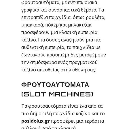
φρουτοαυτόματα, με εντυπωσιακά
γραφικά και συναρπαστικά θέματα. Τα
επιτραπέζια παιχνίδια, όπως ρουλέτα,
μπακκαρά, πόκερ και μπλακτζακ,
προσφέρουν μια κλασική εμπειρία
καζίνο. Για όσους αναζητούν μια πιο
αυθεντική εμπειρία, τα παιχνίδια με
ζωντανούς κρουπιέρηδες μεταφέρουν
την ατμόσφαιρα ενός πραγματικού
καζίνο απευθείας στην οθόνη σας.
ΦΡΟΥΤΟΑΥΤΌΜΑΤΑ
(SLOT MACHINES)
Τα φρουτοαυτόματα είναι ένα από τα
πιο δημοφιλή παιχνίδια καζίνο και το
posidolux.gr
προσφέρει μια τεράστια
συλλογή. Από τα κλασικά