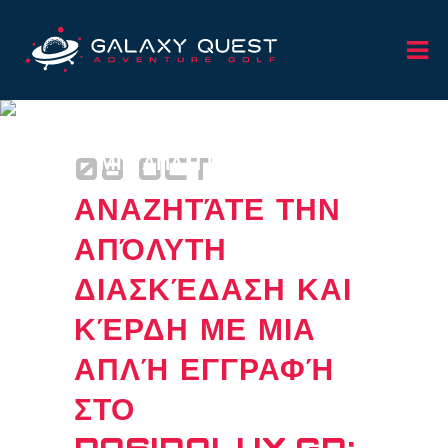
ΑΝΑΖΗΤΆΤΕ ΤΗΝ ΑΠΌΛΥΤΗ
ΔΙΑΣΚΈΔΑΣΗ ΚΑΙ ΚΈΡΔΗ ΜΕ
08 OCT
ΜΙΑ ΑΠΛΉ ΕΓΓΡΑΦΉ ΣΤΟ
POSIDOLUX.GR;
ΑΝΑΖΗΤΆΤΕ ΤΗΝ
ΑΠΌΛΥΤΗ
ΔΙΑΣΚΈΔΑΣΗ ΚΑΙ
ΚΈΡΔΗ ΜΕ ΜΙΑ
ΑΠΛΉ ΕΓΓΡΑΦΉ
ΣΤΟ