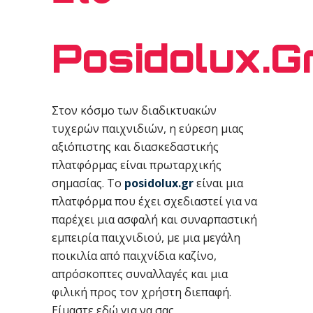
Posidolux.gr
Στον κόσμο των διαδικτυακών
τυχερών παιχνιδιών, η εύρεση μιας
αξιόπιστης και διασκεδαστικής
πλατφόρμας είναι πρωταρχικής
σημασίας. Το
posidolux.gr
είναι μια
πλατφόρμα που έχει σχεδιαστεί για να
παρέχει μια ασφαλή και συναρπαστική
εμπειρία παιχνιδιού, με μια μεγάλη
ποικιλία από παιχνίδια καζίνο,
απρόσκοπτες συναλλαγές και μια
φιλική προς τον χρήστη διεπαφή.
Είμαστε εδώ για να σας