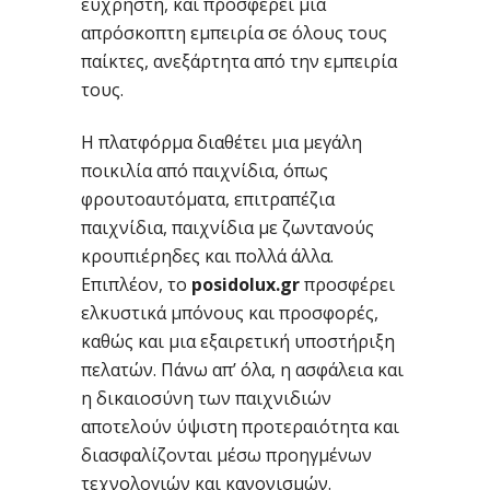
εύχρηστη, και προσφέρει μια
απρόσκοπτη εμπειρία σε όλους τους
παίκτες, ανεξάρτητα από την εμπειρία
τους.
Η πλατφόρμα διαθέτει μια μεγάλη
ποικιλία από παιχνίδια, όπως
φρουτοαυτόματα, επιτραπέζια
παιχνίδια, παιχνίδια με ζωντανούς
κρουπιέρηδες και πολλά άλλα.
Επιπλέον, το
posidolux.gr
προσφέρει
ελκυστικά μπόνους και προσφορές,
καθώς και μια εξαιρετική υποστήριξη
πελατών. Πάνω απ’ όλα, η ασφάλεια και
η δικαιοσύνη των παιχνιδιών
αποτελούν ύψιστη προτεραιότητα και
διασφαλίζονται μέσω προηγμένων
τεχνολογιών και κανονισμών.