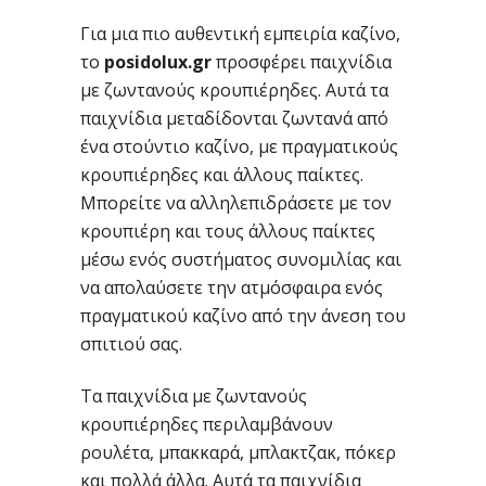
Για μια πιο αυθεντική εμπειρία καζίνο,
το
posidolux.gr
προσφέρει παιχνίδια
με ζωντανούς κρουπιέρηδες. Αυτά τα
παιχνίδια μεταδίδονται ζωντανά από
ένα στούντιο καζίνο, με πραγματικούς
κρουπιέρηδες και άλλους παίκτες.
Μπορείτε να αλληλεπιδράσετε με τον
κρουπιέρη και τους άλλους παίκτες
μέσω ενός συστήματος συνομιλίας και
να απολαύσετε την ατμόσφαιρα ενός
πραγματικού καζίνο από την άνεση του
σπιτιού σας.
Τα παιχνίδια με ζωντανούς
κρουπιέρηδες περιλαμβάνουν
ρουλέτα, μπακκαρά, μπλακτζακ, πόκερ
και πολλά άλλα. Αυτά τα παιχνίδια