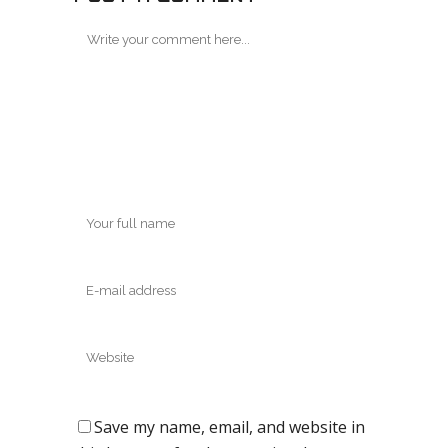
Save my name, email, and website in