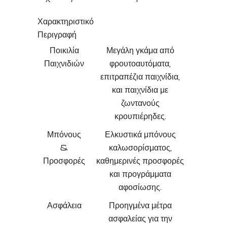
Χαρακτηριστικό
Περιγραφή
Ποικιλία
Μεγάλη γκάμα από
Παιχνιδιών
φρουτοαυτόματα,
επιτραπέζια παιχνίδια,
και παιχνίδια με
ζωντανούς
κρουπιέρηδες.
Μπόνους
Ελκυστικά μπόνους
&
καλωσορίσματος,
Προσφορές
καθημερινές προσφορές
και προγράμματα
αφοσίωσης.
Ασφάλεια
Προηγμένα μέτρα
ασφαλείας για την