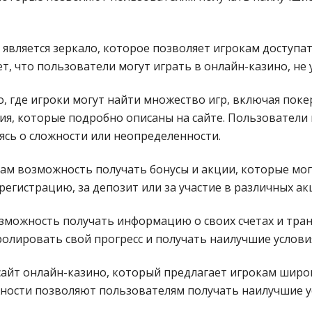
вляется зеркало, которое позволяет игрокам доступать
т, что пользователи могут играть в онлайн-казино, не
 где игроки могут найти множество игр, включая покер
ия, которые подробно описаны на сайте. Пользователи 
оясь о сложности или неопределенности.
кам возможность получать бонусы и акции, которые мо
регистрацию, за депозит или за участие в различных ак
можность получать информацию о своих счетах и транз
ролировать свой прогресс и получать наилучшие условия
сайт онлайн-казино, который предлагает игрокам широ
жности позволяют пользователям получать наилучшие у