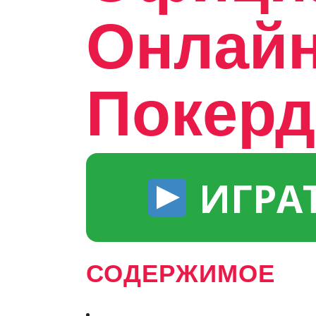
Онлайн
Покер
ИГРА
СОДЕРЖИМОЕ