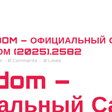
(2025).2582
OM – ОФИЦИАЛЬНЫЙ С
ОМ (2025).2582
ir
0 Comments
0
Likes
dom –
альный С