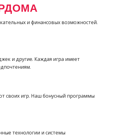
ЕРДОМА
екательных и финансовых возможностей.
джек и другие. Каждая игра имеет
едпочтениям.
от своих игр. Наш бонусный программы
нные технологии и системы