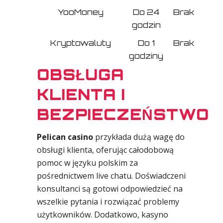
YooMoney
Do 24
Brak
godzin
Kryptowaluty
Do 1
Brak
godziny
OBSŁUGA
KLIENTA I
BEZPIECZEŃSTWO
Pelican casino
przykłada dużą wagę do
obsługi klienta, oferując całodobową
pomoc w języku polskim za
pośrednictwem live chatu. Doświadczeni
konsultanci są gotowi odpowiedzieć na
wszelkie pytania i rozwiązać problemy
użytkowników. Dodatkowo, kasyno