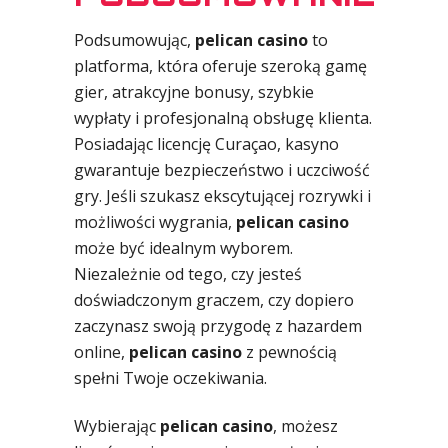
Podsumowując,
pelican casino
to
platforma, która oferuje szeroką gamę
gier, atrakcyjne bonusy, szybkie
wypłaty i profesjonalną obsługę klienta.
Posiadając licencję Curaçao, kasyno
gwarantuje bezpieczeństwo i uczciwość
gry. Jeśli szukasz ekscytującej rozrywki i
możliwości wygrania,
pelican casino
może być idealnym wyborem.
Niezależnie od tego, czy jesteś
doświadczonym graczem, czy dopiero
zaczynasz swoją przygodę z hazardem
online,
pelican casino
z pewnością
spełni Twoje oczekiwania.
Wybierając
pelican casino
, możesz