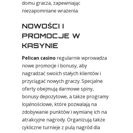
domu gracza, zapewniając
niezapomniane wrażenia.
NOWOŚCI I
PROMOCJE W
KASYNIE
Pelican casino
regularnie wprowadza
nowe promocje i bonusy, aby
nagradzać swoich stałych klientów i
przyciągać nowych graczy. Specjalne
oferty obejmują darmowe spiny,
bonusy depozytowe, a także programy
lojalnościowe, które pozwalają na
zdobywanie punktów i wymianę ich na
atrakcyjne nagrody. Organizują także
cykliczne turnieje z pulą nagród dla