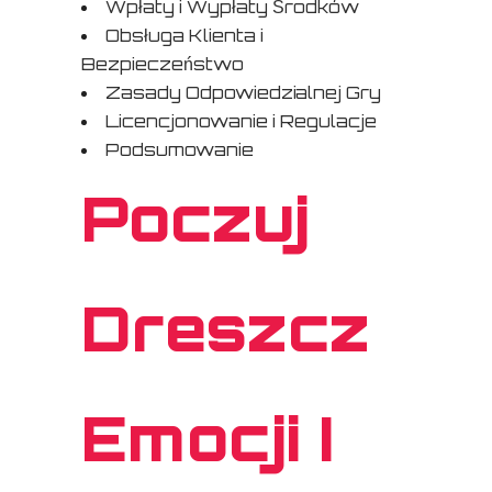
Wpłaty i Wypłaty Środków
Obsługa Klienta i
Bezpieczeństwo
Zasady Odpowiedzialnej Gry
Licencjonowanie i Regulacje
Podsumowanie
Poczuj
Dreszcz
Emocji I