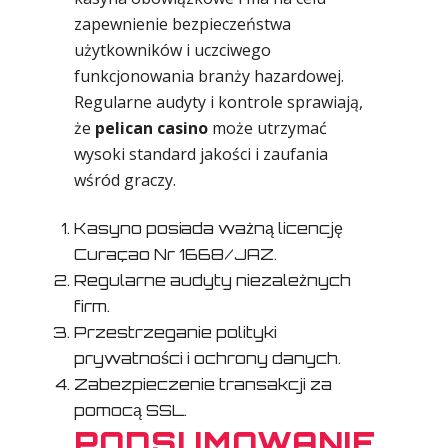
zapewnienie bezpieczeństwa
użytkowników i uczciwego
funkcjonowania branży hazardowej.
Regularne audyty i kontrole sprawiają,
że
pelican casino
może utrzymać
wysoki standard jakości i zaufania
wśród graczy.
Kasyno posiada ważną licencję
Curaçao Nr 1668/JAZ.
Regularne audyty niezależnych
firm.
Przestrzeganie polityki
prywatności i ochrony danych.
Zabezpieczenie transakcji za
pomocą SSL.
PODSUMOWANIE