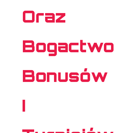
Oraz
Bogactwo
Bonusów
I