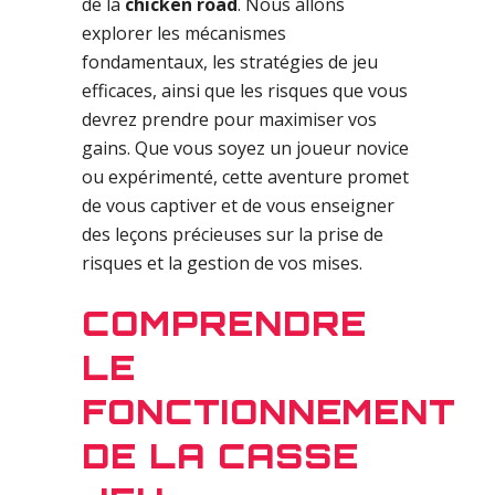
de la
chicken road
. Nous allons
explorer les mécanismes
fondamentaux, les stratégies de jeu
efficaces, ainsi que les risques que vous
devrez prendre pour maximiser vos
gains. Que vous soyez un joueur novice
ou expérimenté, cette aventure promet
de vous captiver et de vous enseigner
des leçons précieuses sur la prise de
risques et la gestion de vos mises.
COMPRENDRE
LE
FONCTIONNEMENT
DE LA CASSE