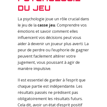
DU JEU
La psychologie joue un rôle crucial dans
le jeu de la
casse jeu
. Comprendre vos
émotions et savoir comment elles
influencent vos décisions peut vous
aider à devenir un joueur plus averti. La
peur de perdre ou l’euphorie de gagner
peuvent facilement altérer votre
jugement, vous poussant à agir de
manière impulsive.
Il est essentiel de garder à l’esprit que
chaque partie est indépendante. Les
résultats passés ne prédisent pas
obligatoirement les résultats futurs.
Cela dit, avoir un état d’esprit positif