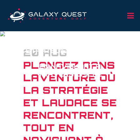
PLONGEZ DANS
LAVENTURE OÙ LA
20 AUG
STRATÉGIE ET LAUDACE
SE RENCONTRENT, TOUT
PLONGEZ DANS
EN NAVIGUANT À
TRAVERS CHICKE
LAVENTURE OÙ
LA STRATÉGIE
ET LAUDACE SE
RENCONTRENT,
TOUT EN