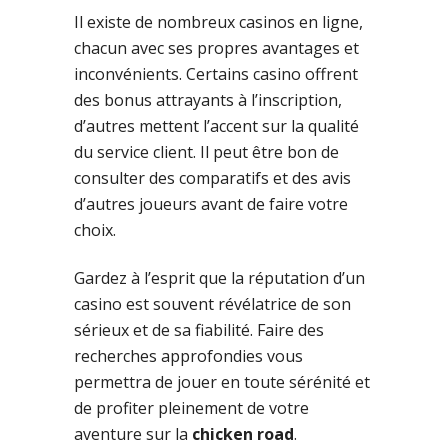
Il existe de nombreux casinos en ligne,
chacun avec ses propres avantages et
inconvénients. Certains casino offrent
des bonus attrayants à l’inscription,
d’autres mettent l’accent sur la qualité
du service client. Il peut être bon de
consulter des comparatifs et des avis
d’autres joueurs avant de faire votre
choix.
Gardez à l’esprit que la réputation d’un
casino est souvent révélatrice de son
sérieux et de sa fiabilité. Faire des
recherches approfondies vous
permettra de jouer en toute sérénité et
de profiter pleinement de votre
aventure sur la
chicken road
.