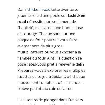
Dans
chicken. road
cette aventure,
jouer le rôle d’une poule sur la
chicken
road
nécessite non seulement de
l’habileté, mais aussi une bonne dose
de courage. Chaque saut sur une
plaque de four pourrait vous faire
avancer vers de plus gros
multiplicateurs ou vous exposer à la
flambée du four. Ainsi, la question se
pose : êtes-vous prêt à relever le défi ?
Préparez-vous à explorer les multiples
facettes de ce jeu trépidant, où chaque
mouvement compte et où la chance se
trouve parfois au coin de la rue.
Il est temps de plonger dans l’univers