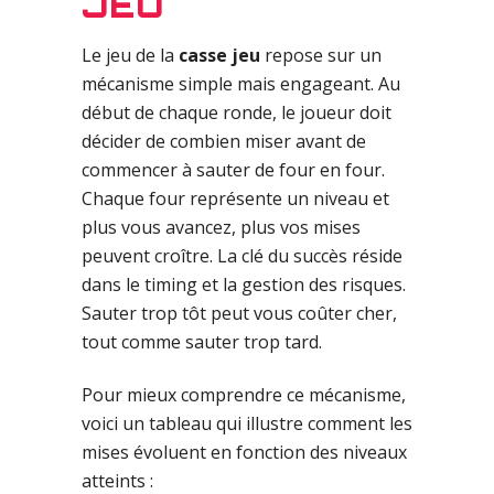
JEU
Le jeu de la
casse jeu
repose sur un
mécanisme simple mais engageant. Au
début de chaque ronde, le joueur doit
décider de combien miser avant de
commencer à sauter de four en four.
Chaque four représente un niveau et
plus vous avancez, plus vos mises
peuvent croître. La clé du succès réside
dans le timing et la gestion des risques.
Sauter trop tôt peut vous coûter cher,
tout comme sauter trop tard.
Pour mieux comprendre ce mécanisme,
voici un tableau qui illustre comment les
mises évoluent en fonction des niveaux
atteints :