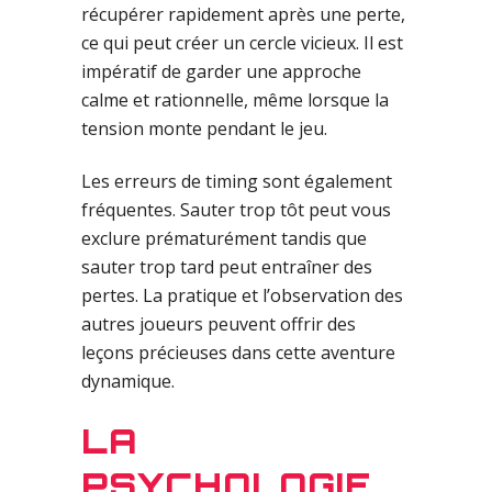
récupérer rapidement après une perte,
ce qui peut créer un cercle vicieux. Il est
impératif de garder une approche
calme et rationnelle, même lorsque la
tension monte pendant le jeu.
Les erreurs de timing sont également
fréquentes. Sauter trop tôt peut vous
exclure prématurément tandis que
sauter trop tard peut entraîner des
pertes. La pratique et l’observation des
autres joueurs peuvent offrir des
leçons précieuses dans cette aventure
dynamique.
LA
PSYCHOLOGIE