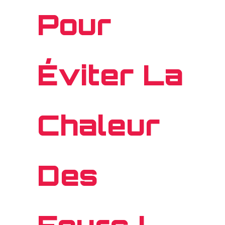
Pour
Éviter La
Chaleur
Des