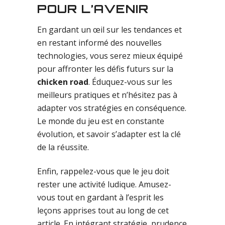
POUR L’AVENIR
En gardant un œil sur les tendances et
en restant informé des nouvelles
technologies, vous serez mieux équipé
pour affronter les défis futurs sur la
chicken road
. Éduquez-vous sur les
meilleurs pratiques et n’hésitez pas à
adapter vos stratégies en conséquence.
Le monde du jeu est en constante
évolution, et savoir s’adapter est la clé
de la réussite.
Enfin, rappelez-vous que le jeu doit
rester une activité ludique. Amusez-
vous tout en gardant à l’esprit les
leçons apprises tout au long de cet
article. En intégrant stratégie, prudence