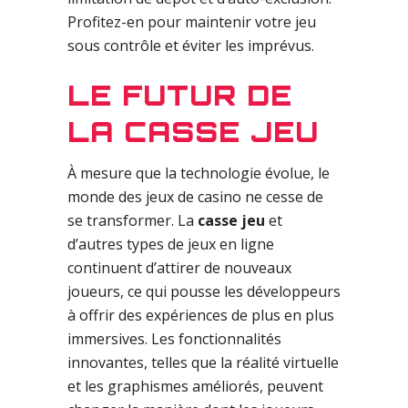
Profitez-en pour maintenir votre jeu
sous contrôle et éviter les imprévus.
LE FUTUR DE
LA CASSE JEU
À mesure que la technologie évolue, le
monde des jeux de casino ne cesse de
se transformer. La
casse jeu
et
d’autres types de jeux en ligne
continuent d’attirer de nouveaux
joueurs, ce qui pousse les développeurs
à offrir des expériences de plus en plus
immersives. Les fonctionnalités
innovantes, telles que la réalité virtuelle
et les graphismes améliorés, peuvent