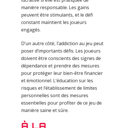
lucrative si elle est pratiquée de
manière responsable. Les gains
peuvent être stimulants, et le défi
constant maintient les joueurs
engagés.
D’un autre côté, l’addiction au jeu peut
poser d’importants défis. Les joueurs
doivent être conscients des signes de
dépendance et prendre des mesures
pour protéger leur bien-être financier
et émotionnel. L’éducation sur les
risques et l’établissement de limites
personnelles sont des mesures
essentielles pour profiter de ce jeu de
manière saine et sûre.
À LA