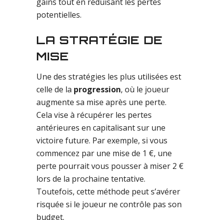
gains tout en réduisant les pertes
potentielles.
LA STRATÉGIE DE
MISE
Une des stratégies les plus utilisées est
celle de la
progression
, où le joueur
augmente sa mise après une perte.
Cela vise à récupérer les pertes
antérieures en capitalisant sur une
victoire future. Par exemple, si vous
commencez par une mise de 1 €, une
perte pourrait vous pousser à miser 2 €
lors de la prochaine tentative.
Toutefois, cette méthode peut s’avérer
risquée si le joueur ne contrôle pas son
budget.