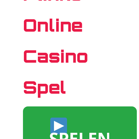
Online
Casino
Spel
SPELEN