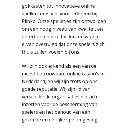
gokkasten tot innovatieve online
spellen, er is iets voor iedereen bij
Plinko. Onze spelletjes zijn ontworpen
om een hoog niveau van kwaliteit en
entertainment te bieden, en wij zijn
ervan overtuigd dat onze spelers zich
thuis zullen voelen bij ons.
Wij zijn ook erkend als een van de
meest betrouwbare online casino’s in
Nederland, en wij zijn trots op ons
goede reputatie. Wij zijn lid van
verschillende organisaties die zich
inzetten voor de bescherming van
spelers en het behoud van een
gezonde en eerlijke spelomgeving.