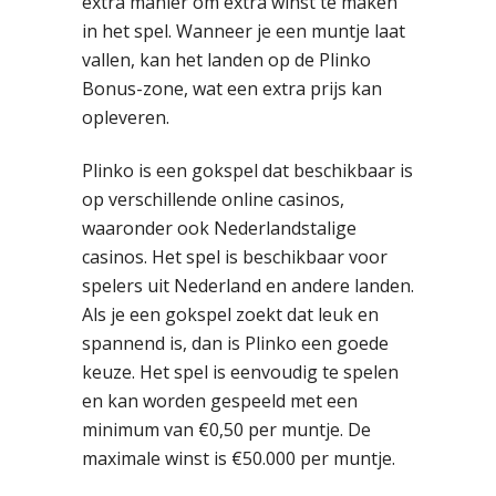
extra manier om extra winst te maken
in het spel. Wanneer je een muntje laat
vallen, kan het landen op de Plinko
Bonus-zone, wat een extra prijs kan
opleveren.
Plinko is een gokspel dat beschikbaar is
op verschillende online casinos,
waaronder ook Nederlandstalige
casinos. Het spel is beschikbaar voor
spelers uit Nederland en andere landen.
Als je een gokspel zoekt dat leuk en
spannend is, dan is Plinko een goede
keuze. Het spel is eenvoudig te spelen
en kan worden gespeeld met een
minimum van €0,50 per muntje. De
maximale winst is €50.000 per muntje.