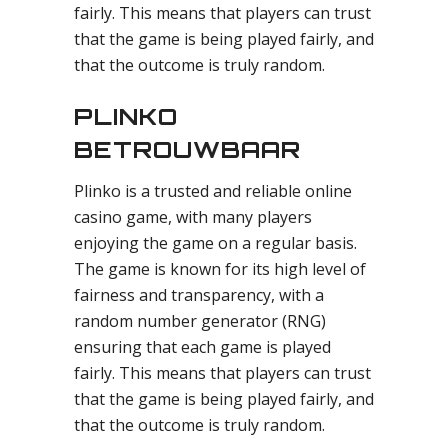
fairly. This means that players can trust
that the game is being played fairly, and
that the outcome is truly random.
PLINKO
BETROUWBAAR
Plinko is a trusted and reliable online
casino game, with many players
enjoying the game on a regular basis.
The game is known for its high level of
fairness and transparency, with a
random number generator (RNG)
ensuring that each game is played
fairly. This means that players can trust
that the game is being played fairly, and
that the outcome is truly random.