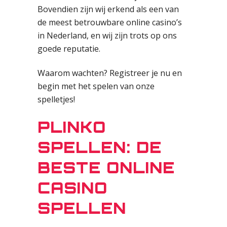
Bovendien zijn wij erkend als een van
de meest betrouwbare online casino’s
in Nederland, en wij zijn trots op ons
goede reputatie.
Waarom wachten? Registreer je nu en
begin met het spelen van onze
spelletjes!
PLINKO
SPELLEN: DE
BESTE ONLINE
CASINO
SPELLEN