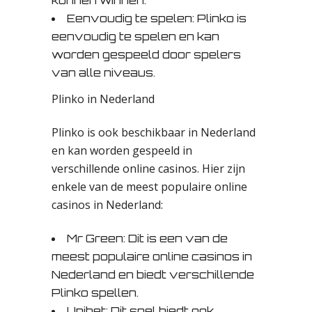
kunnen winnen.
Eenvoudig te spelen: Plinko is
eenvoudig te spelen en kan
worden gespeeld door spelers
van alle niveaus.
Plinko in Nederland
Plinko is ook beschikbaar in Nederland
en kan worden gespeeld in
verschillende online casinos. Hier zijn
enkele van de meest populaire online
casinos in Nederland:
Mr Green: Dit is een van de
meest populaire online casinos in
Nederland en biedt verschillende
Plinko spellen.
Unibet: Dit spel biedt ook