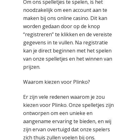
Om ons spelletjes te spelen, is het
noodzakelijk om een account aan te
maken bij ons online casino. Dit kan
worden gedaan door op de knop
“registreren” te klikken en de vereiste
gegevens in te vullen. Na registratie
kan je direct beginnen met het spelen
van onze spelletjes en het winnen van
prijzen.
Waarom kiezen voor Plinko?
Er zijn vele redenen waarom je zou
kiezen voor Plinko. Onze spelletjes zijn
ontworpen om een unieke en
aangename ervaring te bieden, en wij
zijn ervan overtuigd dat onze spelers
zich thuis zullen voelen bij ons.