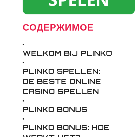
СОДЕРЖИМОЕ
WELKOM BIJ PLINKO
PLINKO SPELLEN:
DE BESTE ONLINE
CASINO SPELLEN
PLINKO BONUS
PLINKO BONUS: HOE