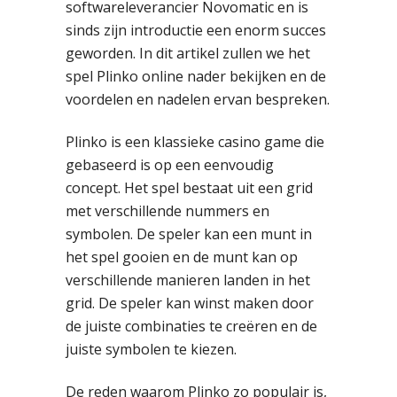
softwareleverancier Novomatic en is
sinds zijn introductie een enorm succes
geworden. In dit artikel zullen we het
spel Plinko online nader bekijken en de
voordelen en nadelen ervan bespreken.
Plinko is een klassieke casino game die
gebaseerd is op een eenvoudig
concept. Het spel bestaat uit een grid
met verschillende nummers en
symbolen. De speler kan een munt in
het spel gooien en de munt kan op
verschillende manieren landen in het
grid. De speler kan winst maken door
de juiste combinaties te creëren en de
juiste symbolen te kiezen.
De reden waarom Plinko zo populair is,