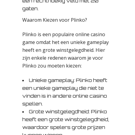
een rechthoekig veld met 20
gaten.
Waarom Kiezen voor Plinko?
Plinko is een populaire online casino
game omdat het een unieke gameplay
heeft en grote winstgelegdheid. Hier
zijn enkele redenen waarom je voor
Plinko zou moeten kiezen:
Unieke gameplay: Plinko heeft
een unieke gameplay die niet te
vinden is in andere online casino
spellen.
Grote winstgelegdheid: Plinko
heeft een grote winstgelegdheid,
waardoor spelers grote prijzen