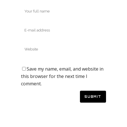
Save my name, email, and website in
this browser for the next time I
comment.