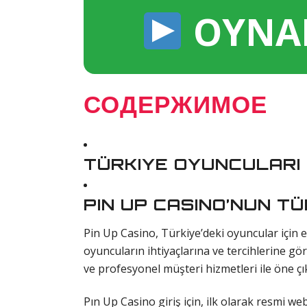
OYNA
СОДЕРЖИМОЕ
TÜRKIYE OYUNCULARI I
PIN UP CASINO’NUN T
Pin Up Casino, Türkiye’deki oyuncular için e
oyuncuların ihtiyaçlarına ve tercihlerine g
ve profesyonel müşteri hizmetleri ile öne ç
Pın Up Casino giriş için, ilk olarak resmi w