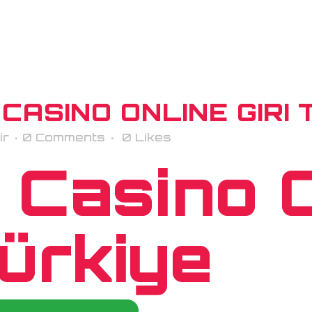
 CASINO ONLINE GIRI 
ir
0 Comments
0
Likes
 Casino 
Türkiye