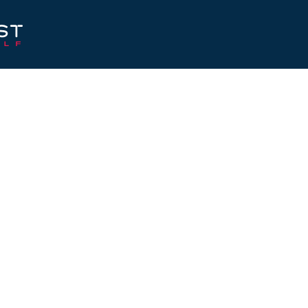
P CASINO ONLIN
TRKIYE.2193