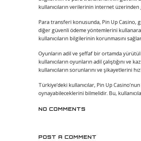
kullanıcıların verilerinin internet üzerinden 
Para transferi konusunda, Pin Up Casino, güv
diğer güvenli ödeme yöntemlerini kullanarak 
kullanıcıların bilgilerinin korunmasını sağlar
Oyunların adil ve şeffaf bir ortamda yürütül
kullanıcıların oyunların adil çalıştığını ve k
kullanıcıların sorunlarını ve şikayetlerini hız
Türkiye’deki kullanıcılar, Pin Up Casino’nu
oynayabileceklerini bilmelidir. Bu, kullanıcıl
NO COMMENTS
POST A COMMENT