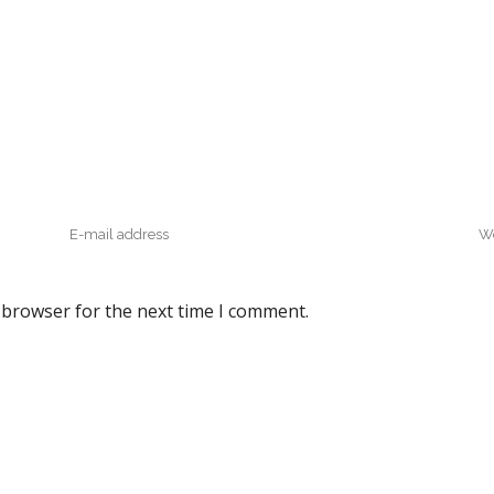
 browser for the next time I comment.