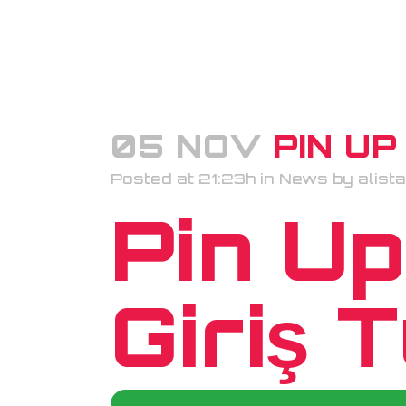
05 NOV
PIN UP
Posted at 21:23h
in
News
by
alista
Pin Up
Giriş 