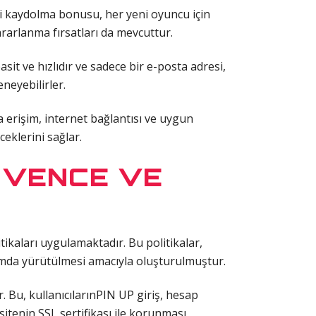
i kaydolma bonusu, her yeni oyuncu için
rarlanma fırsatları da mevcuttur.
asit ve hızlıdır ve sadece bir e-posta adresi,
neyebilirler.
a erişim, internet bağlantısı ve uygun
eklerini sağlar.
GÜVENCE VE
tikaları uygulamaktadır. Bu politikalar,
rtamda yürütülmesi amacıyla oluşturulmuştur.
r. Bu, kullanıcılarınPIN UP giriş, hesap
sitenin SSL sertifikası ile korunması,