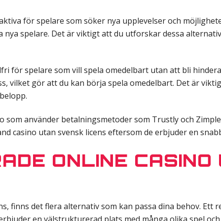
aktiva för spelare som söker nya upplevelser och möjlighete
 nya spelare. Det är viktigt att du utforskar dessa alternat
fri för spelare som vill spela omedelbart utan att bli hinde
 vilket gör att du kan börja spela omedelbart. Det är viktig
lbelopp.
asino som använder betalningsmetoder som Trustly och Zimple
nd casino utan svensk licens eftersom de erbjuder en snabb
DE ONLINE CASINO
s, finns det flera alternativ som kan passa dina behov. Ett
 erbjuder en välstrukturerad plats med många olika spel och