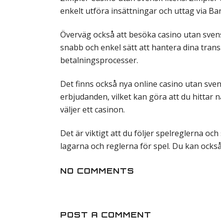
enkelt utföra insättningar och uttag via Ban
Överväg också att besöka casino utan sven
snabb och enkel sätt att hantera dina trans
betalningsprocesser.
Det finns också nya online casino utan sve
erbjudanden, vilket kan göra att du hittar n
väljer ett casinon.
Det är viktigt att du följer spelreglerna och
lagarna och reglerna för spel. Du kan ocks
NO COMMENTS
POST A COMMENT