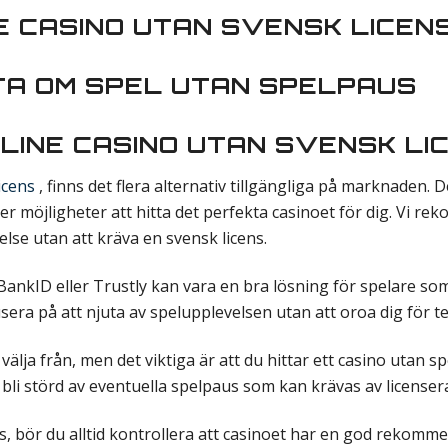
E CASINO UTAN SVENSK LICEN
TA OM SPEL UTAN SPELPAUS
INE CASINO UTAN SVENSK LI
icens
, finns det flera alternativ tillgängliga på marknaden. 
 fler möjligheter att hitta det perfekta casinoet för dig. Vi
lse utan att kräva en svensk licens.
BankID eller Trustly kan vara en bra lösning för spelare som
era på att njuta av spelupplevelsen utan att oroa dig för t
t välja från, men det viktiga är att du hittar ett casino utan
 bli störd av eventuella spelpaus som kan krävas av licenser
s, bör du alltid kontrollera att casinoet har en god rekomme