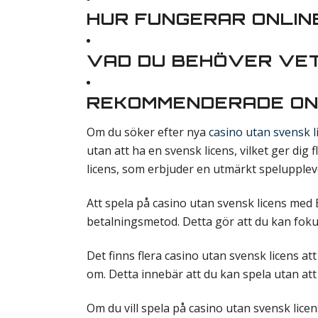
HUR FUNGERAR ONLIN
VAD DU BEHÖVER VE
REKOMMENDERADE ONL
Om du söker efter nya
casino utan svensk l
utan att ha en svensk licens, vilket ger dig
licens, som erbjuder en utmärkt speluppleve
Att spela på casino utan svensk licens med 
betalningsmetod. Detta gör att du kan fokus
Det finns flera casino utan svensk licens at
om. Detta innebär att du kan spela utan att
Om du vill spela på casino utan svensk licen