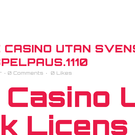
SPELPAUS.1110
 CASINO UTAN SVENS
PELPAUS.1110
r
0 Comments
0
Likes
 Casino 
k Licens