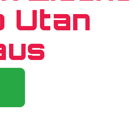
o Utan
aus