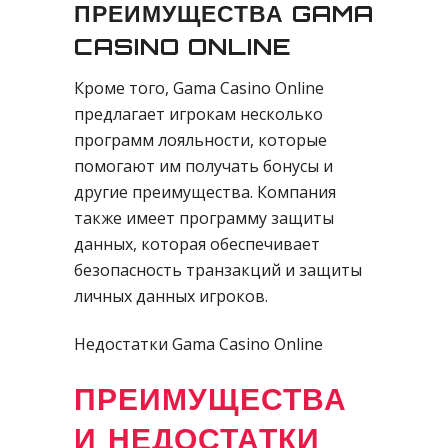
ПРЕИМУЩЕСТВА GAMA
CASINO ONLINE
Кроме того, Gama Casino Online
предлагает игрокам несколько
программ лояльности, которые
помогают им получать бонусы и
другие преимущества. Компания
также имеет программу защиты
данных, которая обеспечивает
безопасность транзакций и защиты
личных данных игроков.
Недостатки Gama Casino Online
ПРЕИМУЩЕСТВА
И НЕДОСТАТКИ