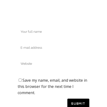
Save my name, email, and website in
this browser for the next time I
comment.