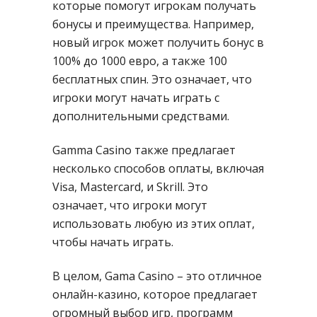
которые помогут игрокам получать
бонусы и преимущества. Например,
новый игрок может получить бонус в
100% до 1000 евро, а также 100
бесплатных спин. Это означает, что
игроки могут начать играть с
дополнительными средствами.
Gamma Casino также предлагает
несколько способов оплаты, включая
Visa, Mastercard, и Skrill. Это
означает, что игроки могут
использовать любую из этих оплат,
чтобы начать играть.
В целом, Gama Casino – это отличное
онлайн-казино, которое предлагает
огромный выбор игр, программ