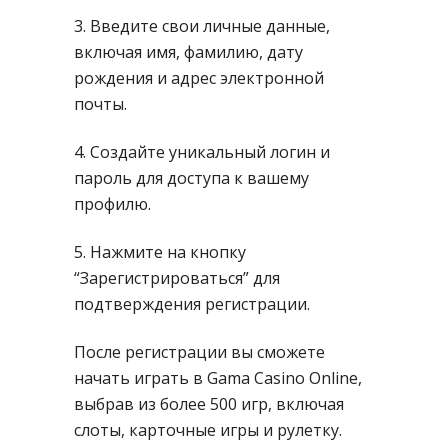
3. Введите свои личные данные,
включая имя, фамилию, дату
рождения и адрес электронной
почты.
4. Создайте уникальный логин и
пароль для доступа к вашему
профилю.
5. Нажмите на кнопку
“Зарегистрироваться” для
подтверждения регистрации.
После регистрации вы сможете
начать играть в Gama Casino Online,
выбрав из более 500 игр, включая
слоты, карточные игры и рулетку.