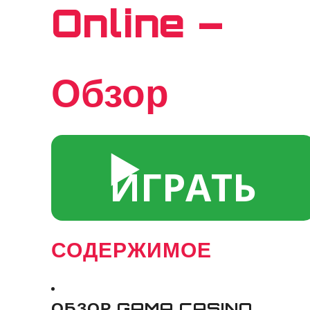
Online –
Обзор
▶️
ИГРАТЬ
СОДЕРЖИМОЕ
ОБЗОР GAMA CASINO