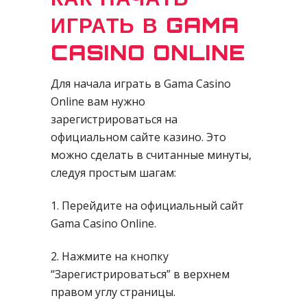
ИГРАТЬ В GAMA
CASINO ONLINE
Для начала играть в Gama Casino
Online вам нужно
зарегистрироваться на
официальном сайте казино. Это
можно сделать в считанные минуты,
следуя простым шагам:
1. Перейдите на официальный сайт
Gama Casino Online.
2. Нажмите на кнопку
“Зарегистрироваться” в верхнем
правом углу страницы.