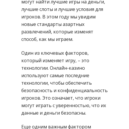
могут найти лучшие игры на деньги,
лучшие слоты и лучшие условия для
игроков. В этом году мы увидим
новые стандарты азартных
развлечений, которые изменят
способ, как мы играем.
Один из ключевых факторов,
который изменяет игру, – это
технологии. Онлайн-казино
используют самые последние
технологии, чтобы обеспечить
безопасность и конфиденциальность
игроков. Это означает, что игроки
могут играть с уверенностью, что их
данные и деньги безопасны.
Еще одним важным фактором