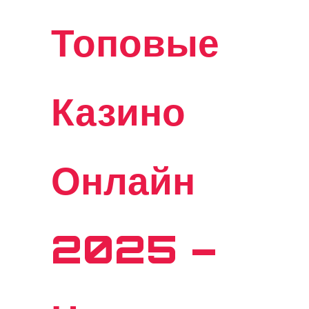
Топовые
Казино
Онлайн
2025 –