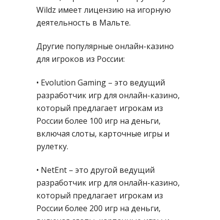
Wildz имеет лицензию на игорную
деятельность в Мальте.
Другие популярные онлайн-казино
для игроков из России:
• Evolution Gaming – это ведущий
разработчик игр для онлайн-казино,
который предлагает игрокам из
России более 100 игр на деньги,
включая слоты, карточные игры и
рулетку.
• NetEnt – это другой ведущий
разработчик игр для онлайн-казино,
который предлагает игрокам из
России более 200 игр на деньги,