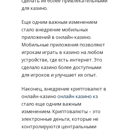
сделать их более привлекательными
для казино.
Еще одним важным изменением
стало внедрение мобильных
приложений в онлайн-казино.
Мобильные приложения позволяют
игрокам играть в казино на любом
устройстве, где есть интернет. Это
сделало казино более доступными
для игроков и улучшает их опыт.
Наконец, внедрение криптовалют в
онлайн-казино
онлайн казино кз
стало еще одним важным
изменением. Криптовалюты – это
электронные деньги, которые не
контролируются центральными