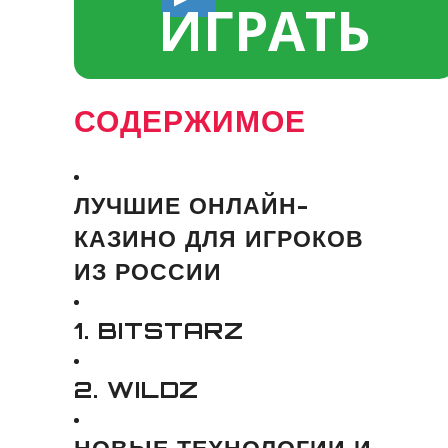
ИГРАТЬ
СОДЕРЖИМОЕ
ЛУЧШИЕ ОНЛАЙН-
КАЗИНО ДЛЯ ИГРОКОВ
ИЗ РОССИИ
1.
BITSTARZ
2.
WILDZ