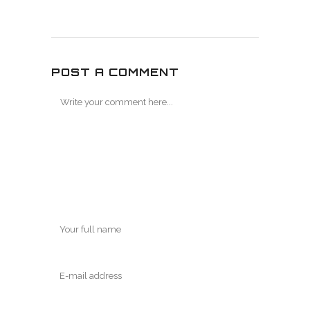
POST A COMMENT