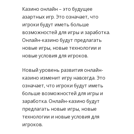
Казино онлайн – это будущее
азартных игр. Это означает, что
игроки будут иметь больше
возможностей для игры и заработка.
Онлайн-казино будут предлагать
новые игры, новые технологии и
новые условия для игроков.
Новый уровень развития онлайн-
казино изменит игру навсегда. Это
означает, что игроки будут иметь
больше возможностей для игры и
заработка. Онлайн-казино будут
предлагать новые игры, новые
технологии и новые условия для
игроков.