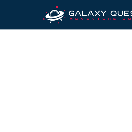
ОНЛАЙН 2
СЛО