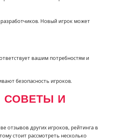
их разработчиков. Новый игрок может
оответствует вашим потребностям и
ивают безопасность игроков.
: СОВЕТЫ И
ове отзывов других игроков, рейтинга в
этому стоит рассмотреть несколько