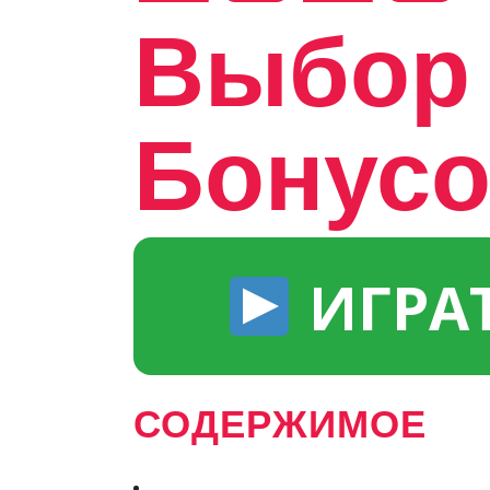
Выбор 
Бонус
ИГРА
СОДЕРЖИМОЕ