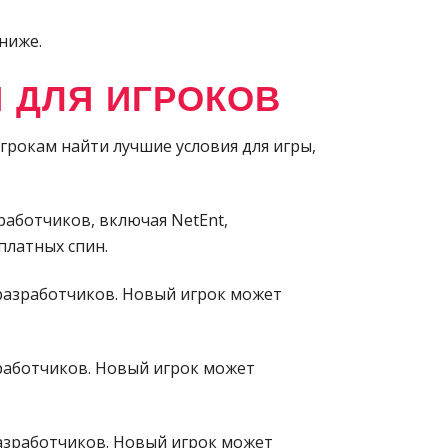
ниже.
 ДЛЯ ИГРОКОВ
рокам найти лучшие условия для игры,
зработчиков, включая NetEnt,
платных спин.
х разработчиков. Новый игрок может
зработчиков. Новый игрок может
 разработчиков. Новый игрок может