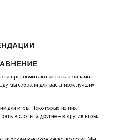
ЕНДАЦИИ
РАВНЕНИЕ
роки предпочитают играть в онлайн-
оду мы собрали для вас список лучших
ии для игры. Некоторые из них
ать в слоты, а другие – в другие игры,
 игрокам высокое качество услуг. Мы