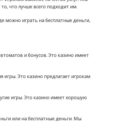
то, что лучше всего подходит им.
где можно играть на бесплатные деньги,
автоматов и бонусов. Это казино имеет
ля игры. Это казино предлагает игрокам
другие игры. Это казино имеет хорошую
ньги или на бесплатные деньги. Мы