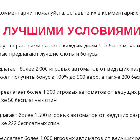
 комментарии, пожалуйста, оставьте их в комментариях 
С ЛУЧШИМИ УСЛОВИЯМИ
у операторами растет с каждым днём. Чтобы помочь иг
рые предлагают лучшие слоты и бонусы.
редлагает более 2 000 игровых автоматов от ведущих ра
жет получить бонус в 100% до 500 евро, а также 200 бес
е предлагает более 1 300 игровых автоматов от ведущи
кже 50 бесплатных спин.
редлагает более 1 500 игровых автоматов от ведущих ра
кже 222 бесплатных спин.
 предлагает более 1 000 игровых автоматов от ведущих