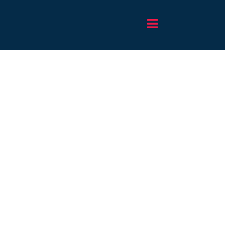
ШОЙ ВЫБОР
3092