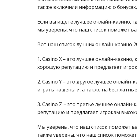
также включили информацию о бонусах, 
Если вы ищете лучшее онлайн-казино, гд
мы уверены, что наш список поможет ва
Вот наш список лучших онлайн-казино 20
1. Casino X – это лучшее онлайн-казино
хорошую репутацию и предлагает игрока
2. Casino Y – это другое лучшее онлайн
играть на деньги, а также на бесплатные
3. Casino Z – это третье лучшее онлайн
репутацию и предлагает игрокам высокое
Мы уверены, что наш список поможет ва
также уверены, что наш список поможет 