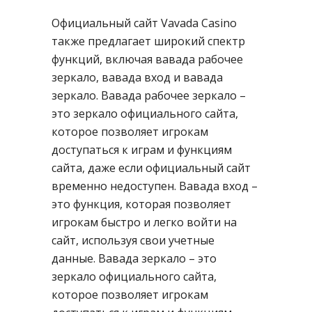
Официальный сайт Vavada Casino
также предлагает широкий спектр
функций, включая вавада рабочее
зеркало, вавада вход и вавада
зеркало. Вавада рабочее зеркало –
это зеркало официального сайта,
которое позволяет игрокам
доступаться к играм и функциям
сайта, даже если официальный сайт
временно недоступен. Вавада вход –
это функция, которая позволяет
игрокам быстро и легко войти на
сайт, используя свои учетные
данные. Вавада зеркало – это
зеркало официального сайта,
которое позволяет игрокам