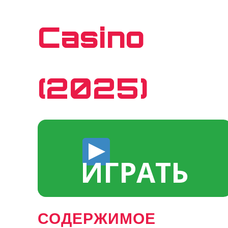
Casino
(2025)
ИГРАТЬ
СОДЕРЖИМОЕ