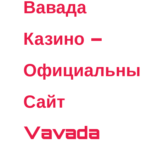
Вавада
Казино –
Официальны
Сайт
Vavada