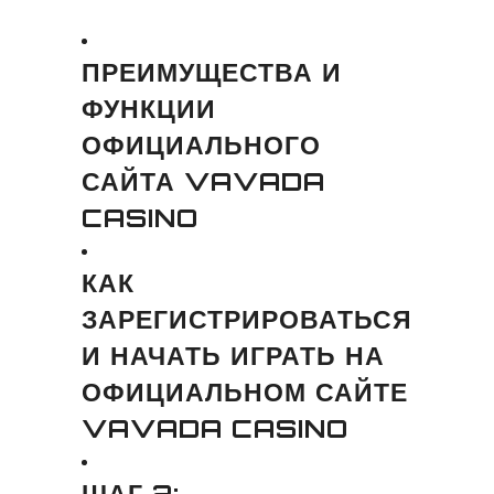
ПРЕИМУЩЕСТВА И
ФУНКЦИИ
ОФИЦИАЛЬНОГО
САЙТА VAVADA
CASINO
КАК
ЗАРЕГИСТРИРОВАТЬСЯ
И НАЧАТЬ ИГРАТЬ НА
ОФИЦИАЛЬНОМ САЙТЕ
VAVADA CASINO
ШАГ 2: