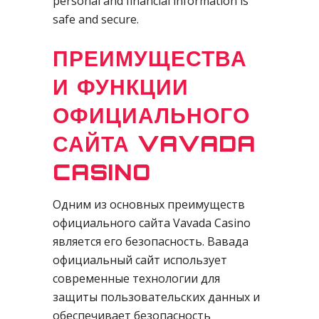
personal and financial information is
safe and secure.
ПРЕИМУЩЕСТВА
И ФУНКЦИИ
ОФИЦИАЛЬНОГО
САЙТА VAVADA
CASINO
Одним из основных преимуществ
официального сайта Vavada Casino
является его безопасность. Вавада
официальный сайт использует
современные технологии для
защиты пользовательских данных и
обеспечивает безопасность