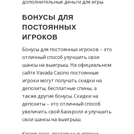
дополнительные деньги для игры.
БОНУСЫ ДЛЯ
ПОСТОЯННЫХ
ИГРОКОВ
Бонусы для постоянных игроков – это
отличный способ улучшить свои
шансы на выигрыш. На официальном
сайте Vavada Casino постоянные
игроки могут получать скидки на
депозиты, бесплатные спины, а
также другие бонусы. Скидки на
депозиты – это отличный способ
увеличить свой банкролл и улучшить
свои шансы на выигрыш.
Кроме того, постоянные игроки