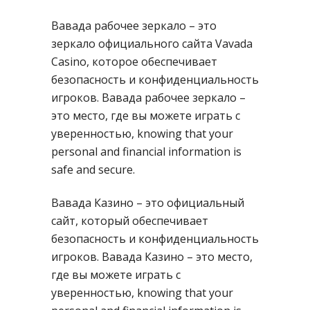
Вавада рабочее зеркало – это
зеркало официального сайта Vavada
Casino, которое обеспечивает
безопасность и конфиденциальность
игроков. Вавада рабочее зеркало –
это место, где вы можете играть с
уверенностью, knowing that your
personal and financial information is
safe and secure.
Вавада Казино – это официальный
сайт, который обеспечивает
безопасность и конфиденциальность
игроков. Вавада Казино – это место,
где вы можете играть с
уверенностью, knowing that your