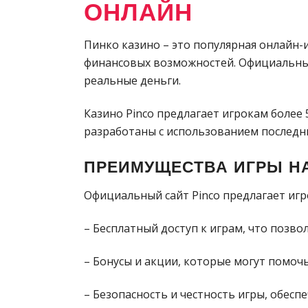
ОНЛАЙН
Пинко казино – это популярная онлайн-
финансовых возможностей. Официальный 
реальные деньги.
Казино Pinco предлагает игрокам более 5
разработаны с использованием последни
ПРЕИМУЩЕСТВА ИГРЫ Н
Официальный сайт Pinco предлагает игр
– Бесплатный доступ к играм, что позво
– Бонусы и акции, которые могут помоч
– Безопасность и честность игры, обе