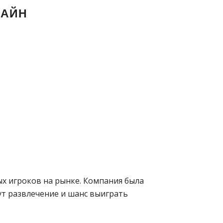
ЛАЙН
х игроков на рынке. Компания была
т развлечение и шанс выиграть