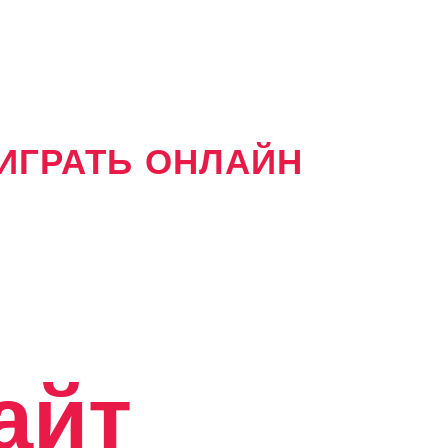
ИГРАТЬ ОНЛАЙН
айт