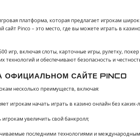
игровая платформа, которая предлагает игрокам широк
сайт Pinco – это место, где вы можете играть в казин
00 игр, включая слоты, карточные игры, рулетку, покер и
х технологий и обеспечивают безопасность и честность
А ОФИЦИАЛЬНОМ САЙТЕ PINCO
окам несколько преимуществ, включая:
ляет игрокам начать играть в казино онлайн без каких
ь игрокам увеличить свой банкролл;
спечиваемые последними технологиями и международным