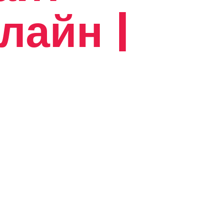
лайн |