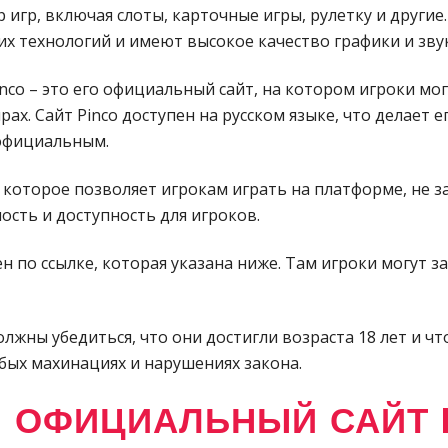
 игр, включая слоты, карточные игры, рулетку и другие.
х технологий и имеют высокое качество графики и звук
co – это его официальный сайт, на котором игроки мог
ах. Сайт Pinco доступен на русском языке, что делает е
я официальным.
, которое позволяет игрокам играть на платформе, не 
сть и доступность для игроков.
н по ссылке, которая указана ниже. Там игроки могут з
лжны убедиться, что они достигли возраста 18 лет и что
юбых махинациях и нарушениях закона.
– ОФИЦИАЛЬНЫЙ САЙТ 