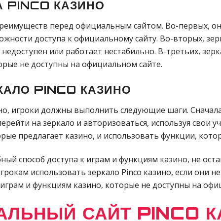
А PINCO КАЗИНО
преимуществ перед официальным сайтом. Во-первых, он
можности доступа к официальному сайту. Во-вторых, зе
о недоступен или работает нестабильно. В-третьих, зер
торые не доступны на официальном сайте.
КАЛО PINCO КАЗИНО
но, игроки должны выполнить следующие шаги. Сначала
перейти на зеркало и авторизоваться, используя свои 
орые предлагает казино, и использовать функции, кото
обный способ доступа к играм и функциям казино, не ост
рокам использовать зеркало Pinco казино, если они н
к играм и функциям казино, которые не доступны на офи
АЛЬНЫЙ САЙТ PINCO К