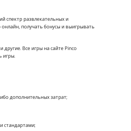
ий спектр развлекательных и
о онлайн, получать бонусы и выигрывать
 другие. Все игры на сайте Pinco
 игры.
-либо дополнительных затрат;
и стандартами;