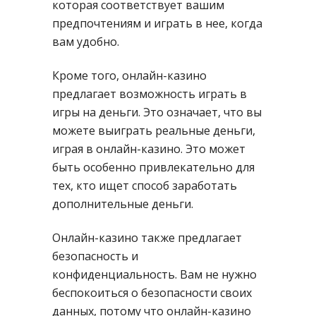
которая соответствует вашим
предпочтениям и играть в нее, когда
вам удобно.
Кроме того, онлайн-казино
предлагает возможность играть в
игры на деньги. Это означает, что вы
можете выиграть реальные деньги,
играя в онлайн-казино. Это может
быть особенно привлекательно для
тех, кто ищет способ заработать
дополнительные деньги.
Онлайн-казино также предлагает
безопасность и
конфиденциальность. Вам не нужно
беспокоиться о безопасности своих
данных, потому что онлайн-казино