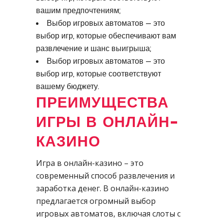
вашим предпочтениям;
Выбор игровых автоматов – это
выбор игр, которые обеспечивают вам
развлечение и шанс выигрыша;
Выбор игровых автоматов – это
выбор игр, которые соответствуют
вашему бюджету.
ПРЕИМУЩЕСТВА
ИГРЫ В ОНЛАЙН-
КАЗИНО
Игра в онлайн-казино – это
современный способ развлечения и
заработка денег. В онлайн-казино
предлагается огромный выбор
игровых автоматов, включая слоты с