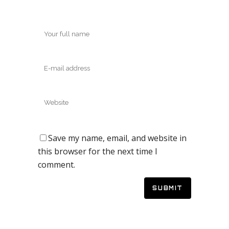
Save my name, email, and website in
this browser for the next time I
comment.