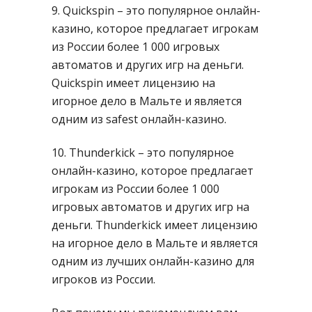
9. Quickspin – это популярное онлайн-
казино, которое предлагает игрокам
из России более 1 000 игровых
автоматов и других игр на деньги.
Quickspin имеет лицензию на
игорное дело в Мальте и является
одним из safest онлайн-казино.
10. Thunderkick – это популярное
онлайн-казино, которое предлагает
игрокам из России более 1 000
игровых автоматов и других игр на
деньги. Thunderkick имеет лицензию
на игорное дело в Мальте и является
одним из лучших онлайн-казино для
игроков из России.