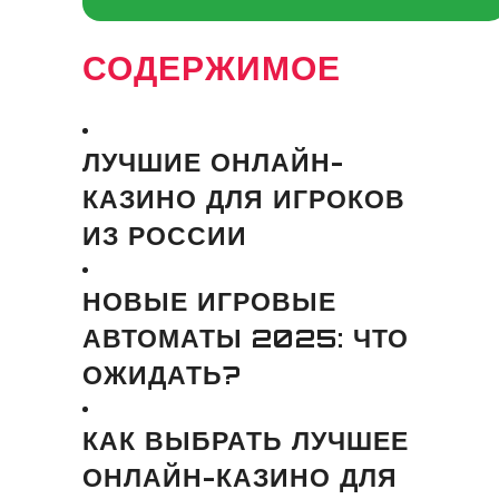
СОДЕРЖИМОЕ
ЛУЧШИЕ ОНЛАЙН-
КАЗИНО ДЛЯ ИГРОКОВ
ИЗ РОССИИ
НОВЫЕ ИГРОВЫЕ
АВТОМАТЫ 2025: ЧТО
ОЖИДАТЬ?
КАК ВЫБРАТЬ ЛУЧШЕЕ
ОНЛАЙН-КАЗИНО ДЛЯ