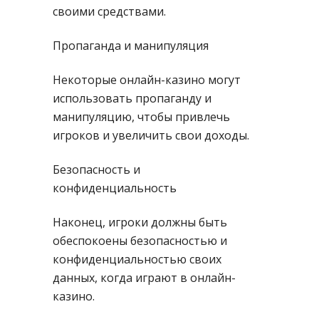
своими средствами.
Пропаганда и манипуляция
Некоторые онлайн-казино могут
использовать пропаганду и
манипуляцию, чтобы привлечь
игроков и увеличить свои доходы.
Безопасность и
конфиденциальность
Наконец, игроки должны быть
обеспокоены безопасностью и
конфиденциальностью своих
данных, когда играют в онлайн-
казино.