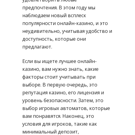
предпочтения. В этом году мы
наблюдаем новый всплеск
популярности онлайн-казино, и это
неудивительно, учитывая удобство и
доступность, которые они
предлагают.
Если вы ищете лучшее онлайн-
казино, вам нужно знать, какие
факторы стоит учитывать при
выборе. В первую очередь, это
репутация казино, его лицензия и
уровень безопасности. Затем, это
выбор игровых автоматов, которые
вам понравятся. Наконец, это
условия для игроков, такие как
минимальный депозит,