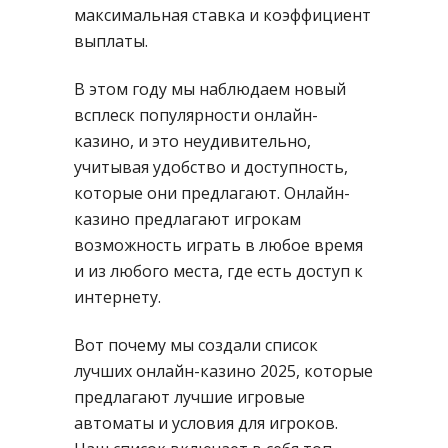
максимальная ставка и коэффициент
выплаты.
В этом году мы наблюдаем новый
всплеск популярности онлайн-
казино, и это неудивительно,
учитывая удобство и доступность,
которые они предлагают. Онлайн-
казино предлагают игрокам
возможность играть в любое время
и из любого места, где есть доступ к
интернету.
Вот почему мы создали список
лучших онлайн-казино 2025, которые
предлагают лучшие игровые
автоматы и условия для игроков.