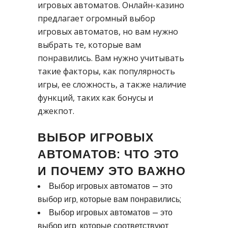
игровых автоматов. Онлайн-казино
предлагает огромный выбор
игровых автоматов, но вам нужно
выбрать те, которые вам
понравились. Вам нужно учитывать
такие факторы, как популярность
игры, ее сложность, а также наличие
функций, таких как бонусы и
джекпот.
ВЫБОР ИГРОВЫХ
АВТОМАТОВ: ЧТО ЭТО
И ПОЧЕМУ ЭТО ВАЖНО
Выбор игровых автоматов – это
выбор игр, которые вам понравились;
Выбор игровых автоматов – это
выбор игр, которые соответствуют