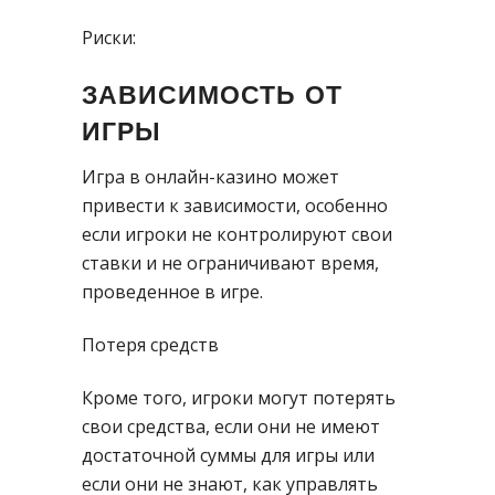
Риски:
ЗАВИСИМОСТЬ ОТ
ИГРЫ
Игра в онлайн-казино может
привести к зависимости, особенно
если игроки не контролируют свои
ставки и не ограничивают время,
проведенное в игре.
Потеря средств
Кроме того, игроки могут потерять
свои средства, если они не имеют
достаточной суммы для игры или
если они не знают, как управлять