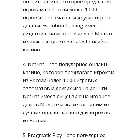
онлайн-казино, которое предлагает
игрокам из России более 1 000
игровых автоматов и других игр на
деньги. Evolution Gaming имеет
лицензию на игорное дело в Мальте
и является одним из safest онлайн-
казино.
4. NetEnt – это популярное онлайн-
казино, которое предлагает игрокам
из России более 1 000 игровых
автоматов и других игр на деньги.
NetEnt имеет лицензию на игорное
дело в Мальте и является одним из
лучших онлайн-казино для игроков
из России.
5. Pragmatic Play – это популярное