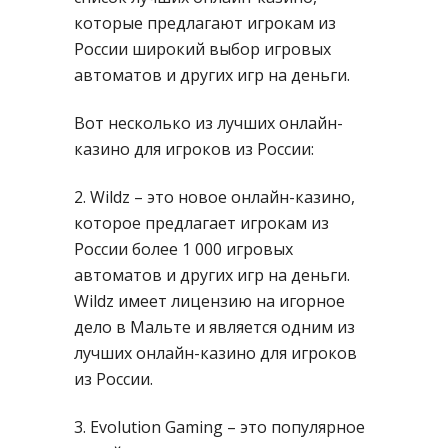
которые предлагают игрокам из
России широкий выбор игровых
автоматов и других игр на деньги.
Вот несколько из лучших онлайн-
казино для игроков из России:
2. Wildz – это новое онлайн-казино,
которое предлагает игрокам из
России более 1 000 игровых
автоматов и других игр на деньги.
Wildz имеет лицензию на игорное
дело в Мальте и является одним из
лучших онлайн-казино для игроков
из России.
3. Evolution Gaming – это популярное