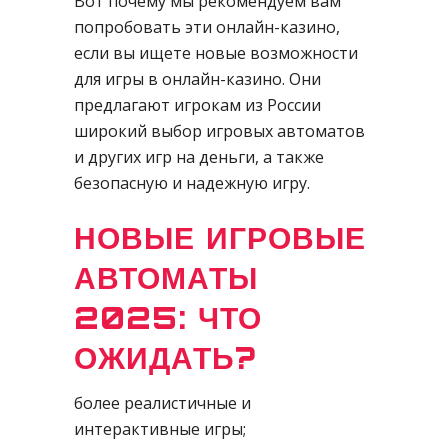
Вот почему мы рекомендуем вам
попробовать эти онлайн-казино,
если вы ищете новые возможности
для игры в онлайн-казино. Они
предлагают игрокам из России
широкий выбор игровых автоматов
и других игр на деньги, а также
безопасную и надежную игру.
НОВЫЕ ИГРОВЫЕ
АВТОМАТЫ
2025: ЧТО
ОЖИДАТЬ?
более реалистичные и
интерактивные игры;