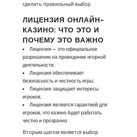
сделать правильный выбор.
ЛИЦЕНЗИЯ ОНЛАЙН-
КАЗИНО: ЧТО ЭТО И
ПОЧЕМУ ЭТО ВАЖНО
Лицензия – это официальное
разрешение на проведение игорной
деятельности;
Лицензия обеспечивает
безопасность и честность игры;
Лицензия защищает интересы
игроков;
Лицензия является гарантией для
игроков, что казино будет работать
честно и прозрачно.
Вторым шагом является выбор