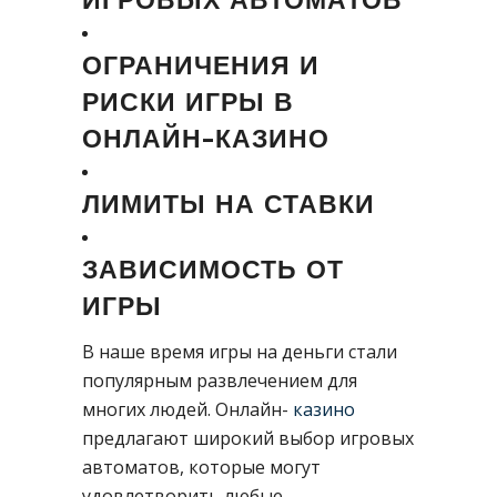
ОГРАНИЧЕНИЯ И
РИСКИ ИГРЫ В
ОНЛАЙН-КАЗИНО
ЛИМИТЫ НА СТАВКИ
ЗАВИСИМОСТЬ ОТ
ИГРЫ
В наше время игры на деньги стали
популярным развлечением для
многих людей. Онлайн-
казино
предлагают широкий выбор игровых
автоматов, которые могут
удовлетворить любые