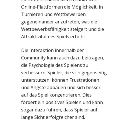
Online-Plattformen die Möglichkeit, in
Turnieren und Wettbewerben
gegeneinander anzutreten, was die
Wettbewerbsfähigkeit steigert und die
Attraktivität des Spiels erhöht.
Die Interaktion innerhalb der
Community kann auch dazu beitragen,
die Psychologie des Spielens zu
verbessern. Spieler, die sich gegenseitig
unterstützen, können Frustrationen
und Ängste abbauen und sich besser
auf das Spiel konzentrieren. Dies
fördert ein positives Spielen und kann
sogar dazu führen, dass Spieler auf
lange Sicht erfolgreicher sind.