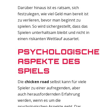
Darüber hinaus ist es ratsam, sich
festzulegen, wie viel Geld man bereit ist
zu verlieren, bevor man beginnt zu
spielen. So wird sichergestellt, dass das
Spielen unterhaltsam bleibt und nicht in
einen riskanten Wettlauf ausartet.
PSYCHOLOGISCHE
ASPEKTE DES
SPIELS
Die
chicken road
selbst kann für viele
Spieler zu einer aufregenden, aber
auch herausfordernden Erfahrung
werden, wenn es um die
psychologischen Aspekte geht. Das