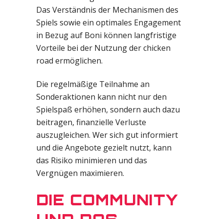
Das Verständnis der Mechanismen des
Spiels sowie ein optimales Engagement
in Bezug auf Boni können langfristige
Vorteile bei der Nutzung der chicken
road ermöglichen.
Die regelmäßige Teilnahme an
Sonderaktionen kann nicht nur den
Spielspaß erhöhen, sondern auch dazu
beitragen, finanzielle Verluste
auszugleichen. Wer sich gut informiert
und die Angebote gezielt nutzt, kann
das Risiko minimieren und das
Vergnügen maximieren.
DIE COMMUNITY