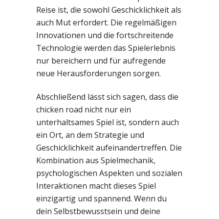
Reise ist, die sowohl Geschicklichkeit als
auch Mut erfordert. Die regelmäßigen
Innovationen und die fortschreitende
Technologie werden das Spielerlebnis
nur bereichern und für aufregende
neue Herausforderungen sorgen.
Abschließend lässt sich sagen, dass die
chicken road nicht nur ein
unterhaltsames Spiel ist, sondern auch
ein Ort, an dem Strategie und
Geschicklichkeit aufeinandertreffen. Die
Kombination aus Spielmechanik,
psychologischen Aspekten und sozialen
Interaktionen macht dieses Spiel
einzigartig und spannend. Wenn du
dein Selbstbewusstsein und deine