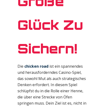
Große
Glück Zu
Sichern!
Die
chicken road
ist ein spannendes
und herausforderndes Casino-Spiel,
das sowohl Mut als auch strategisches
Denken erfordert. In diesem Spiel
schlüpfst du in die Rolle einer Henne,
die über eine Strecke von Öfen
springen muss. Dein Ziel ist es, nicht in