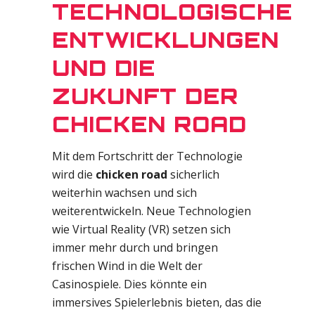
TECHNOLOGISCHE
ENTWICKLUNGEN
UND DIE
ZUKUNFT DER
CHICKEN ROAD
Mit dem Fortschritt der Technologie
wird die
chicken road
sicherlich
weiterhin wachsen und sich
weiterentwickeln. Neue Technologien
wie Virtual Reality (VR) setzen sich
immer mehr durch und bringen
frischen Wind in die Welt der
Casinospiele. Dies könnte ein
immersives Spielerlebnis bieten, das die