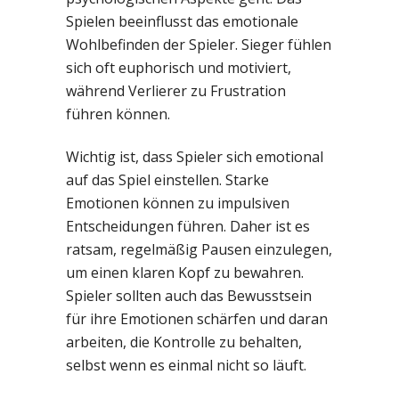
Spielen beeinflusst das emotionale
Wohlbefinden der Spieler. Sieger fühlen
sich oft euphorisch und motiviert,
während Verlierer zu Frustration
führen können.
Wichtig ist, dass Spieler sich emotional
auf das Spiel einstellen. Starke
Emotionen können zu impulsiven
Entscheidungen führen. Daher ist es
ratsam, regelmäßig Pausen einzulegen,
um einen klaren Kopf zu bewahren.
Spieler sollten auch das Bewusstsein
für ihre Emotionen schärfen und daran
arbeiten, die Kontrolle zu behalten,
selbst wenn es einmal nicht so läuft.