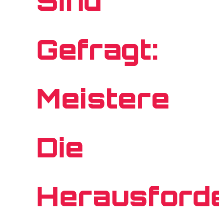
Sind
Gefragt:
Meistere
Die
Herausford