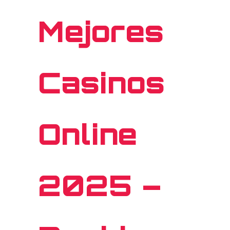
Mejores
Casinos
Online
2025 –