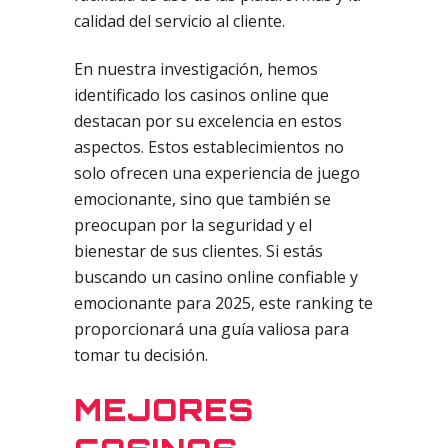
calidad del servicio al cliente.
En nuestra investigación, hemos
identificado los casinos online que
destacan por su excelencia en estos
aspectos. Estos establecimientos no
solo ofrecen una experiencia de juego
emocionante, sino que también se
preocupan por la seguridad y el
bienestar de sus clientes. Si estás
buscando un casino online confiable y
emocionante para 2025, este ranking te
proporcionará una guía valiosa para
tomar tu decisión.
MEJORES