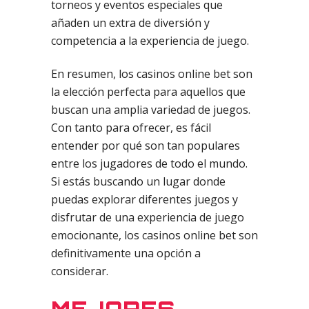
torneos y eventos especiales que
añaden un extra de diversión y
competencia a la experiencia de juego.
En resumen, los casinos online bet son
la elección perfecta para aquellos que
buscan una amplia variedad de juegos.
Con tanto para ofrecer, es fácil
entender por qué son tan populares
entre los jugadores de todo el mundo.
Si estás buscando un lugar donde
puedas explorar diferentes juegos y
disfrutar de una experiencia de juego
emocionante, los casinos online bet son
definitivamente una opción a
considerar.
MEJORES