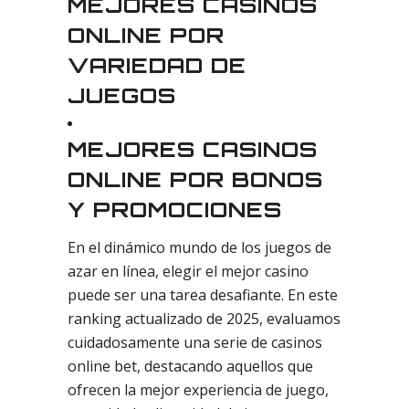
MEJORES CASINOS
ONLINE POR
VARIEDAD DE
JUEGOS
MEJORES CASINOS
ONLINE POR BONOS
Y PROMOCIONES
En el dinámico mundo de los juegos de
azar en línea, elegir el mejor casino
puede ser una tarea desafiante. En este
ranking actualizado de 2025, evaluamos
cuidadosamente una serie de casinos
online bet, destacando aquellos que
ofrecen la mejor experiencia de juego,