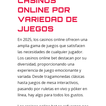
CASINOS
ONLINE POR
VARIEDAD DE
JUEGOS
En 2025, los casinos online ofrecen una
amplia gama de juegos que satisfacen
las necesidades de cualquier jugador.
Los casinos online bet destacan por su
diversidad, proporcionando una
experiencia de juego emocionante y
variada. Desde tragamonedas clásicas
hasta juegos de mesa interactivos,
pasando por ruletas en vivo y póker en
línea, hay algo para todos los gustos.