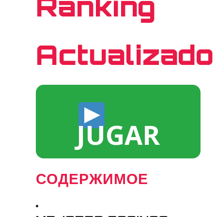
Ranking
Actualizado
JUGAR
СОДЕРЖИМОЕ