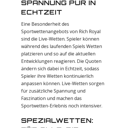
SPANNUNG PUR IN
ECHTZEIT
Eine Besonderheit des
Sportwettenangebots von Rich Royal
sind die Live-Wetten. Spieler können
während des laufenden Spiels Wetten
platzieren und so auf die aktuellen
Entwicklungen reagieren. Die Quoten
ändern sich dabei in Echtzeit, sodass
Spieler ihre Wetten kontinuierlich
anpassen können. Live-Wetten sorgen
für zusätzliche Spannung und
Faszination und machen das
Sportwetten-Erlebnis noch intensiver.
SPEZIALWETTEN: