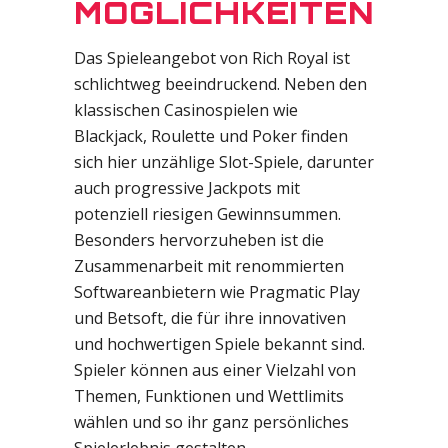
MÖGLICHKEITEN
Das Spieleangebot von Rich Royal ist
schlichtweg beeindruckend. Neben den
klassischen Casinospielen wie
Blackjack, Roulette und Poker finden
sich hier unzählige Slot-Spiele, darunter
auch progressive Jackpots mit
potenziell riesigen Gewinnsummen.
Besonders hervorzuheben ist die
Zusammenarbeit mit renommierten
Softwareanbietern wie Pragmatic Play
und Betsoft, die für ihre innovativen
und hochwertigen Spiele bekannt sind.
Spieler können aus einer Vielzahl von
Themen, Funktionen und Wettlimits
wählen und so ihr ganz persönliches