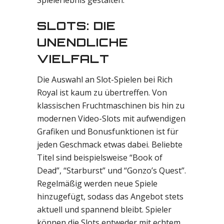
Spielerlebnis gestalten.
SLOTS: DIE
UNENDLICHE
VIELFALT
Die Auswahl an Slot-Spielen bei Rich
Royal ist kaum zu übertreffen. Von
klassischen Fruchtmaschinen bis hin zu
modernen Video-Slots mit aufwendigen
Grafiken und Bonusfunktionen ist für
jeden Geschmack etwas dabei. Beliebte
Titel sind beispielsweise “Book of
Dead”, “Starburst” und “Gonzo’s Quest”.
Regelmäßig werden neue Spiele
hinzugefügt, sodass das Angebot stets
aktuell und spannend bleibt. Spieler
können die Slots entweder mit echtem