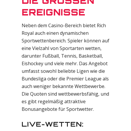
DIE GROSSEN E
REIGNISSE
Neben dem Casino-Bereich bietet Rich
Royal auch einen dynamischen
Sportwettenbereich. Spieler können auf
eine Vielzahl von Sportarten wetten,
darunter Fußball, Tennis, Basketball,
Eishockey und viele mehr. Das Angebot
umfasst sowohl beliebte Ligen wie die
Bundesliga oder die Premier League als
auch weniger bekannte Wettbewerbe.
Die Quoten sind wettbewerbsfähig, und
es gibt regelmäßig attraktive
Bonusangebote für Sportwetter.
LIVE-WETTEN: