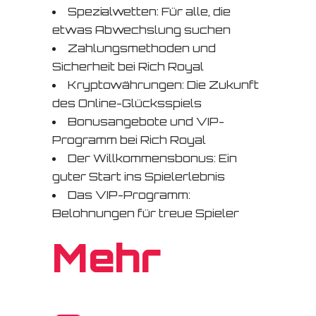
Spezialwetten: Für alle, die
etwas Abwechslung suchen
Zahlungsmethoden und
Sicherheit bei Rich Royal
Kryptowährungen: Die Zukunft
des Online-Glücksspiels
Bonusangebote und VIP-
Programm bei Rich Royal
Der Willkommensbonus: Ein
guter Start ins Spielerlebnis
Das VIP-Programm:
Belohnungen für treue Spieler
Mehr