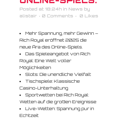
ONLINE-SPIELS.
Posted at 18:24h
in
News
by
alistair
0 Comments
0
Likes
Mehr Spannung, mehr Gewinn –
Rich Royal eröffnet 2025 die
neue Ära des Online-Spiels.
Das Spieleangebot von Rich
Royal: Eine Welt voller
Möglichkeiten
Slots: Die unendliche Vielfalt
Tischspiele: Klassische
Casino-Unterhaltung
Sportwetten bei Rich Royal:
Wetten auf die großen Ereignisse
Live-Wetten: Spannung pur in
Echtzeit