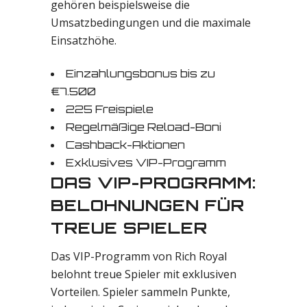
gehören beispielsweise die
Umsatzbedingungen und die maximale
Einsatzhöhe.
Einzahlungsbonus bis zu
€7.500
225 Freispiele
Regelmäßige Reload-Boni
Cashback-Aktionen
Exklusives VIP-Programm
DAS VIP-PROGRAMM:
BELOHNUNGEN FÜR
TREUE SPIELER
Das VIP-Programm von Rich Royal
belohnt treue Spieler mit exklusiven
Vorteilen. Spieler sammeln Punkte,