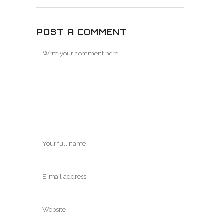
POST A COMMENT