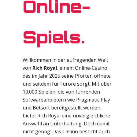
Online-
Spiels.
Willkommen in der aufregenden Welt
von
Rich Royal
, einem Online-Casino,
das im Jahr 2025 seine Pforten öffnete
und seitdem für Furore sorgt. Mit über
10.000 Spielen, die von führenden
Softwareanbietern wie Pragmatic Play
und Betsoft bereitgestellt werden,
bietet Rich Royal eine unvergleichliche
Auswahl an Unterhaltung. Doch damit
nicht genug: Das Casino besticht auch