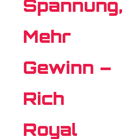
Spannung,
Mehr
Gewinn –
Rich
Royal