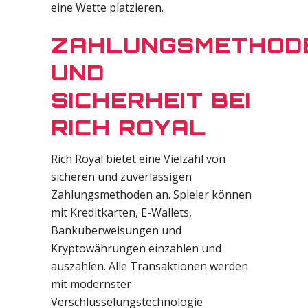
eine Wette platzieren.
ZAHLUNGSMETHOD
UND
SICHERHEIT BEI
RICH ROYAL
Rich Royal bietet eine Vielzahl von
sicheren und zuverlässigen
Zahlungsmethoden an. Spieler können
mit Kreditkarten, E-Wallets,
Banküberweisungen und
Kryptowährungen einzahlen und
auszahlen. Alle Transaktionen werden
mit modernster
Verschlüsselungstechnologie