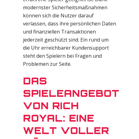
modernster Sicherheitsmaßnahmen
können sich die Nutzer darauf
verlassen, dass ihre persönlichen Daten
und finanziellen Transaktionen
jederzeit geschützt sind. Ein rund um
die Uhr erreichbarer Kundensupport
steht den Spielern bei Fragen und
Problemen zur Seite.
DAS
SPIELEANGEBOT
VON RICH
ROYAL: EINE
WELT VOLLER