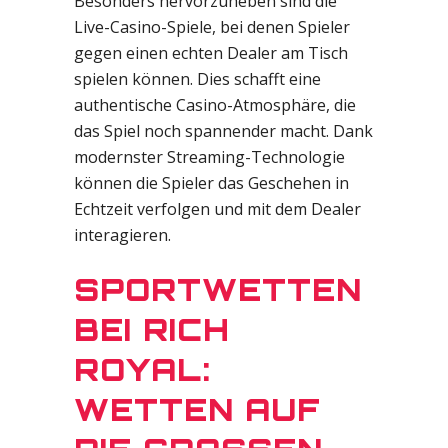
Besonders hervorzuheben sind die
Live-Casino-Spiele, bei denen Spieler
gegen einen echten Dealer am Tisch
spielen können. Dies schafft eine
authentische Casino-Atmosphäre, die
das Spiel noch spannender macht. Dank
modernster Streaming-Technologie
können die Spieler das Geschehen in
Echtzeit verfolgen und mit dem Dealer
interagieren.
SPORTWETTEN
BEI RICH
ROYAL:
WETTEN AUF