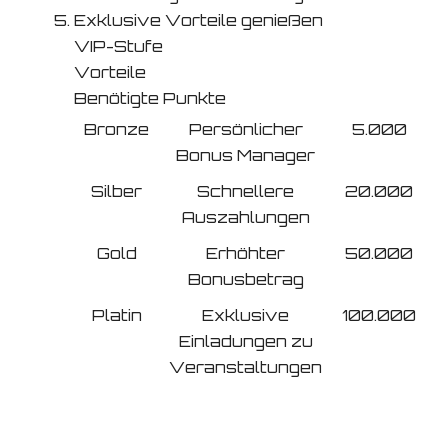
Exklusive Vorteile genießen
VIP-Stufe
Vorteile
Benötigte Punkte
Bronze
Persönlicher
5.000
Bonus Manager
Silber
Schnellere
20.000
Auszahlungen
Gold
Erhöhter
50.000
Bonusbetrag
Platin
Exklusive
100.000
Einladungen zu
Veranstaltungen