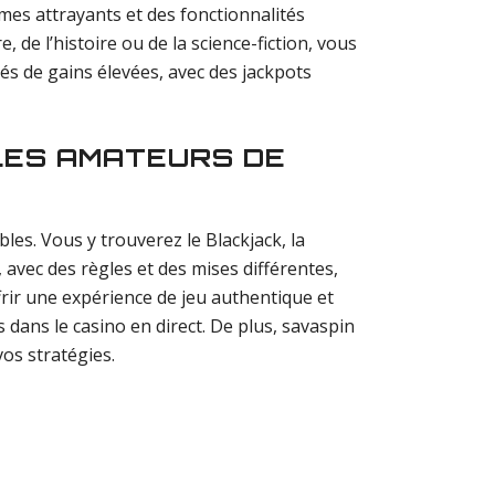
mes attrayants et des fonctionnalités
de l’histoire ou de la science-fiction, vous
s de gains élevées, avec des jackpots
 LES AMATEURS DE
es. Vous y trouverez le Blackjack, la
 avec des règles et des mises différentes,
frir une expérience de jeu authentique et
 dans le casino en direct. De plus, savaspin
vos stratégies.