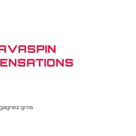
SAVASPIN
ENSATIONS
 gagnez gros.