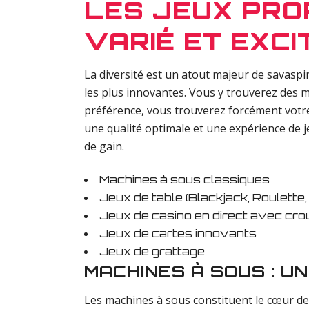
LES JEUX PRO
VARIÉ ET EXCI
La diversité est un atout majeur de savaspi
les plus innovantes. Vous y trouverez des ma
préférence, vous trouverez forcément votre
une qualité optimale et une expérience de j
de gain.
Machines à sous classiques
Jeux de table (Blackjack, Roulette,
Jeux de casino en direct avec cro
Jeux de cartes innovants
Jeux de grattage
MACHINES À SOUS : U
Les machines à sous constituent le cœur de