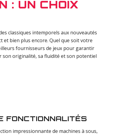
 : UN CHOIX
t des classiques intemporels aux nouveautés
t et bien plus encore. Quel que soit votre
lleurs fournisseurs de jeux pour garantir
on originalité, sa fluidité et son potentiel
DE FONCTIONNALITÉS
lection impressionnante de machines à sous,