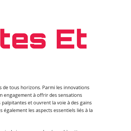
tes Et
s de tous horizons. Parmi les innovations
n engagement à offrir des sensations
alpitantes et ouvrent la voie à des gains
 également les aspects essentiels liés à la