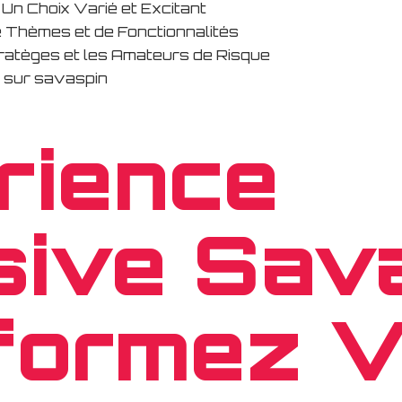
Un Choix Varié et Excitant
e Thèmes et de Fonctionnalités
tratèges et les Amateurs de Risque
e sur savaspin
rience
ive Sava
formez 