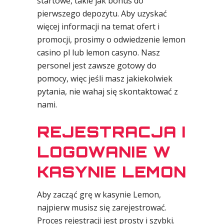
startowe, takie jak bonus do
pierwszego depozytu. Aby uzyskać
więcej informacji na temat ofert i
promocji, prosimy o odwiedzenie lemon
casino pl lub lemon casyno. Nasz
personel jest zawsze gotowy do
pomocy, więc jeśli masz jakiekolwiek
pytania, nie wahaj się skontaktować z
nami.
REJESTRACJA I
LOGOWANIE W
KASYNIE LEMON
Aby zacząć grę w kasynie Lemon,
najpierw musisz się zarejestrować.
Proces rejestracji jest prosty i szybki.