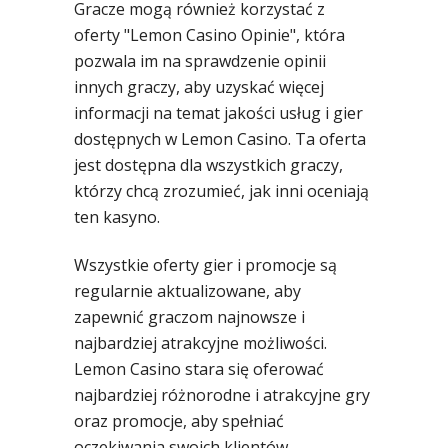
Gracze mogą również korzystać z
oferty "Lemon Casino Opinie", która
pozwala im na sprawdzenie opinii
innych graczy, aby uzyskać więcej
informacji na temat jakości usług i gier
dostępnych w Lemon Casino. Ta oferta
jest dostępna dla wszystkich graczy,
którzy chcą zrozumieć, jak inni oceniają
ten kasyno.
Wszystkie oferty gier i promocje są
regularnie aktualizowane, aby
zapewnić graczom najnowsze i
najbardziej atrakcyjne możliwości.
Lemon Casino stara się oferować
najbardziej różnorodne i atrakcyjne gry
oraz promocje, aby spełniać
oczekiwania swoich klientów.