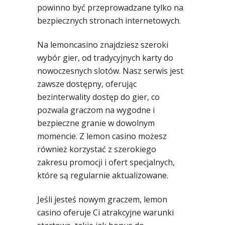
powinno być przeprowadzane tylko na
bezpiecznych stronach internetowych.
Na lemoncasino znajdziesz szeroki
wybór gier, od tradycyjnych karty do
nowoczesnych slotów. Nasz serwis jest
zawsze dostępny, oferując
bezinterwality dostęp do gier, co
pozwala graczom na wygodne i
bezpieczne granie w dowolnym
momencie. Z lemon casino możesz
również korzystać z szerokiego
zakresu promocji i ofert specjalnych,
które są regularnie aktualizowane.
Jeśli jesteś nowym graczem, lemon
casino oferuje Ci atrakcyjne warunki