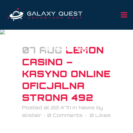
LEMON CASINO – KASYNO
ONLINE OFICJALNA
07 AUG
STRONA 492
LEMON
CASINO –
KASYNO ONLINE
OFICJALNA
STRONA 492
Posted at 22:47h
in
News
by
alistair
0 Comments
0
Likes