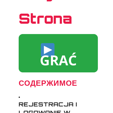
Strona
GRAĆ
СОДЕРЖИМОЕ
REJESTRACJA I
LOGOWANIE W