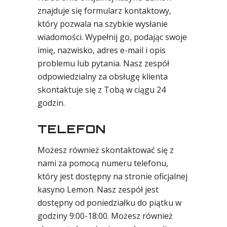
znajduje się formularz kontaktowy,
który pozwala na szybkie wysłanie
wiadomości. Wypełnij go, podając swoje
imię, nazwisko, adres e-mail i opis
problemu lub pytania. Nasz zespół
odpowiedzialny za obsługę klienta
skontaktuje się z Tobą w ciągu 24
godzin.
TELEFON
Możesz również skontaktować się z
nami za pomocą numeru telefonu,
który jest dostępny na stronie oficjalnej
kasyno Lemon. Nasz zespół jest
dostępny od poniedziałku do piątku w
godziny 9:00-18:00. Możesz również