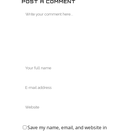
POST A COMMENT
Save my name, email, and website in