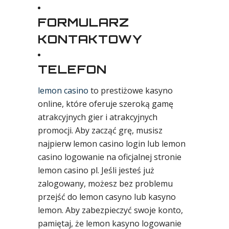
FORMULARZ
KONTAKTOWY
TELEFON
lemon casino
to prestiżowe kasyno
online, które oferuje szeroką gamę
atrakcyjnych gier i atrakcyjnych
promocji. Aby zacząć grę, musisz
najpierw lemon casino login lub lemon
casino logowanie na oficjalnej stronie
lemon casino pl. Jeśli jesteś już
zalogowany, możesz bez problemu
przejść do lemon casyno lub kasyno
lemon. Aby zabezpieczyć swoje konto,
pamiętaj, że lemon kasyno logowanie