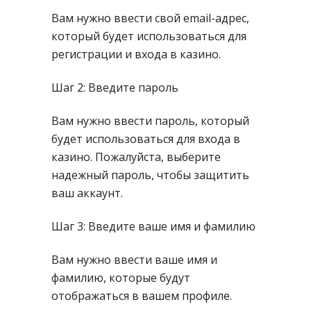
Вам нужно ввести свой email-адрес,
который будет использоваться для
регистрации и входа в казино.
Шаг 2: Введите пароль
Вам нужно ввести пароль, который
будет использоваться для входа в
казино. Пожалуйста, выберите
надежный пароль, чтобы защитить
ваш аккаунт.
Шаг 3: Введите ваше имя и фамилию
Вам нужно ввести ваше имя и
фамилию, которые будут
отображаться в вашем профиле.