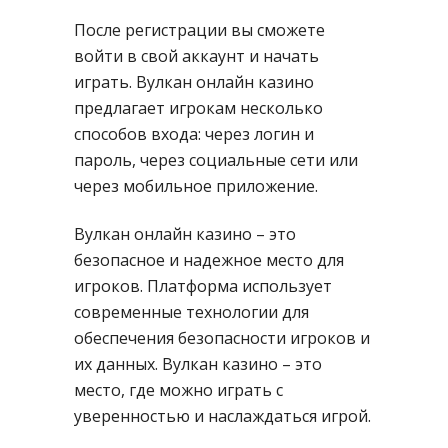
После регистрации вы сможете
войти в свой аккаунт и начать
играть. Вулкан онлайн казино
предлагает игрокам несколько
способов входа: через логин и
пароль, через социальные сети или
через мобильное приложение.
Вулкан онлайн казино – это
безопасное и надежное место для
игроков. Платформа использует
современные технологии для
обеспечения безопасности игроков и
их данных. Вулкан казино – это
место, где можно играть с
уверенностью и наслаждаться игрой.