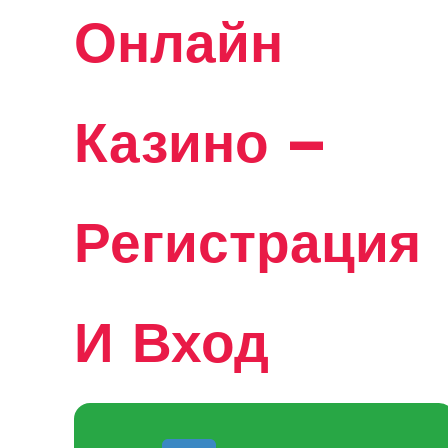
Онлайн
Казино –
Регистрация
И Вход