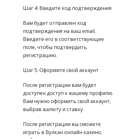
Шаг 4: Введите код подтверждения
Вам будет отправлен код
подтверждения на ваш email.
Введите его в соответствующее
поле, чтобы подтвердить
регистрацию.
Шаг 5: Оформите свой аккаунт
После регистрации вам будет
доступен доступ к вашему профилю.
Вам нужно оформить свой аккаунт,
выбрав валюту и ставку.
После регистрации вы сможете
играть в Вулкан онлайн казино,