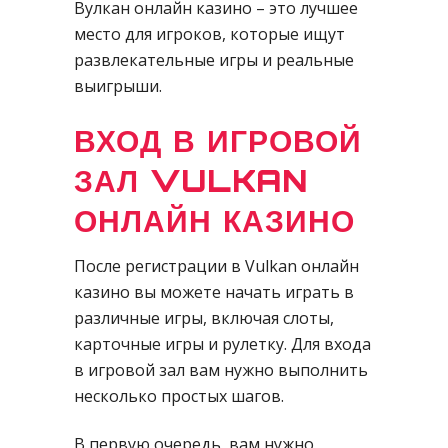
Вулкан онлайн казино – это лучшее
место для игроков, которые ищут
развлекательные игры и реальные
выигрыши.
ВХОД В ИГРОВОЙ
ЗАЛ VULKAN
ОНЛАЙН КАЗИНО
После регистрации в Vulkan онлайн
казино вы можете начать играть в
различные игры, включая слоты,
карточные игры и рулетку. Для входа
в игровой зал вам нужно выполнить
несколько простых шагов.
В первую очередь, вам нужно