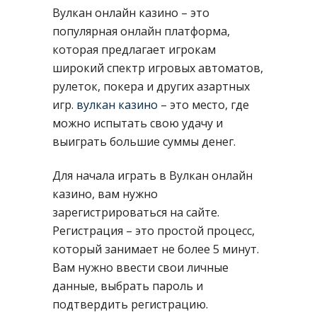
Вулкан онлайн казино – это
популярная онлайн платформа,
которая предлагает игрокам
широкий спектр игровых автоматов,
рулеток, покера и других азартных
игр.
вулкан казино
– это место, где
можно испытать свою удачу и
выиграть большие суммы денег.
Для начала играть в Вулкан онлайн
казино, вам нужно
зарегистрироваться на сайте.
Регистрация – это простой процесс,
который занимает не более 5 минут.
Вам нужно ввести свои личные
данные, выбрать пароль и
подтвердить регистрацию.