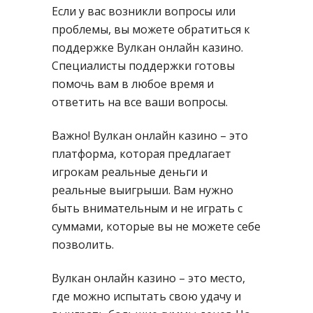
Если у вас возникли вопросы или
проблемы, вы можете обратиться к
поддержке Вулкан онлайн казино.
Специалисты поддержки готовы
помочь вам в любое время и
ответить на все ваши вопросы.
Важно! Вулкан онлайн казино – это
платформа, которая предлагает
игрокам реальные деньги и
реальные выигрыши. Вам нужно
быть внимательным и не играть с
суммами, которые вы не можете себе
позволить.
Вулкан онлайн казино – это место,
где можно испытать свою удачу и