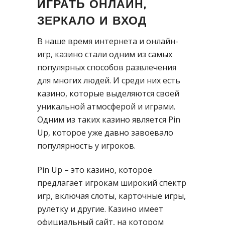
ИГРАТЬ ОНЛАЙН,
ЗЕРКАЛО И ВХОД
В наше время интернета и онлайн-
игр, казино стали одним из самых
популярных способов развлечения
для многих людей. И среди них есть
казино, которые выделяются своей
уникальной атмосферой и играми.
Одним из таких казино является Pin
Up, которое уже давно завоевало
популярность у игроков.
Pin Up – это казино, которое
предлагает игрокам широкий спектр
игр, включая слоты, карточные игры,
рулетку и другие. Казино имеет
официальный сайт, на котором