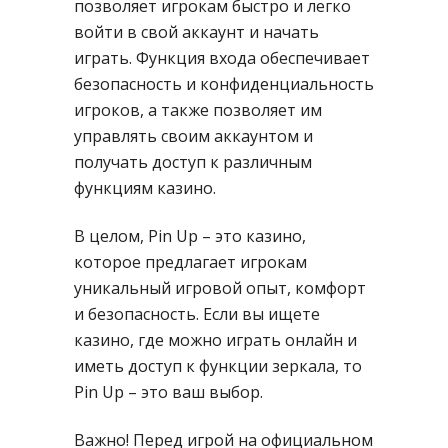
позволяет игрокам быстро и легко
войти в свой аккаунт и начать
играть. Функция входа обеспечивает
безопасность и конфиденциальность
игроков, а также позволяет им
управлять своим аккаунтом и
получать доступ к различным
функциям казино.
В целом, Pin Up – это казино,
которое предлагает игрокам
уникальный игровой опыт, комфорт
и безопасность. Если вы ищете
казино, где можно играть онлайн и
иметь доступ к функции зеркала, то
Pin Up – это ваш выбор.
Важно! Перед игрой на официальном