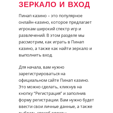
ЗЕРКАЛО И ВХОД
Пинап казино – это популярное
онлайн-казино, которое предлагает
игрокам широкий спектр игр и
развлечений. В этом разделе мы
рассмотрим, как играть в Пинап
казино, а также как найти зеркало и
выполнить вход.
Для начала, вам нужно
зарегистрироваться на
официальном сайте Пинап казино.
Это можно сделать, кликнув на
кнопку “Регистрация” и заполнив
форму регистрации. Вам нужно будет
ввести свои личные данные, а также