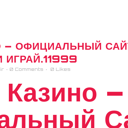
 – ОФИЦИАЛЬНЫЙ САЙ
 ИГРАЙ.11999
ir
0 Comments
0
Likes
 Казино –
альный Са