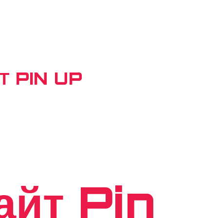
Т PIN UP
йт Pin