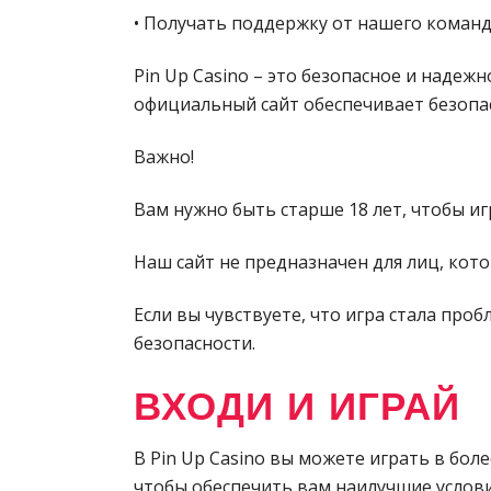
• Получать поддержку от нашего команд
Pin Up Casino – это безопасное и надеж
официальный сайт обеспечивает безоп
Важно!
Вам нужно быть старше 18 лет, чтобы иг
Наш сайт не предназначен для лиц, кото
Если вы чувствуете, что игра стала про
безопасности.
ВХОДИ И ИГРАЙ
В Pin Up Casino вы можете играть в боле
чтобы обеспечить вам наилучшие услови