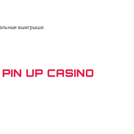
еальные выигрыши.
 PIN UP CASINO