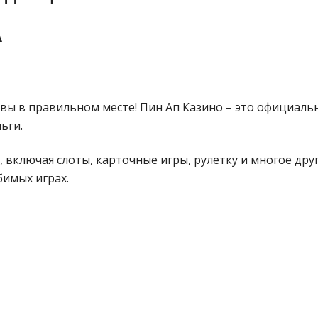
А
вы в правильном месте! Пин Ап Казино – это официальн
ьги.
включая слоты, карточные игры, рулетку и многое друго
бимых играх.