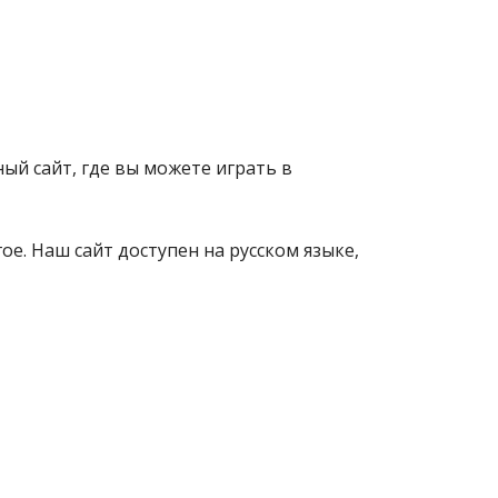
ый сайт, где вы можете играть в
е. Наш сайт доступен на русском языке,