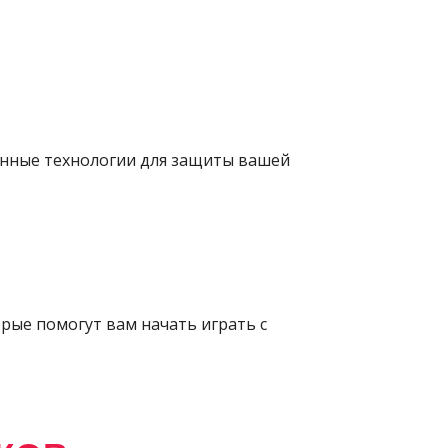
менные технологии для защиты вашей
орые помогут вам начать играть с