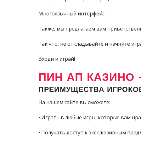
Многоязычный интерфейс
Также, мы предлагаем вам приветственн
Так что, не откладывайте и начните иг
Входи и играй!
ПИН АП КАЗИНО
ПРЕИМУЩЕСТВА ИГРОКОВ
На нашем сайте вы сможете:
• Играть в любые игры, которые вам нра
• Получать доступ к эксклюзивным пред