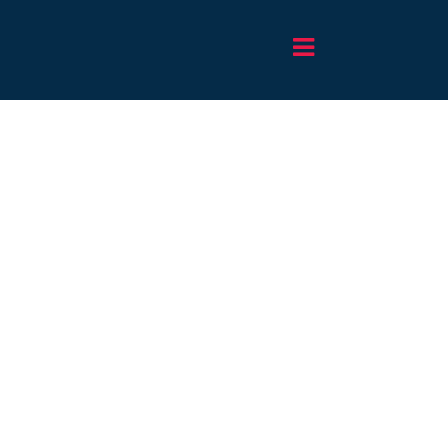
АЙТ PIN UP
.11999