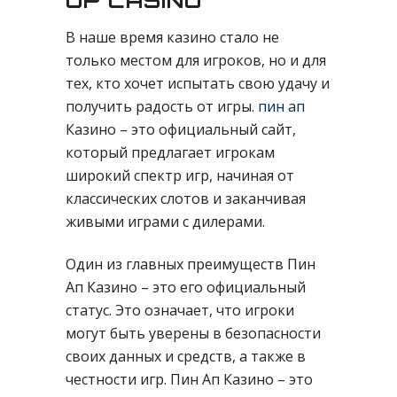
UP CASINO
В наше время казино стало не
только местом для игроков, но и для
тех, кто хочет испытать свою удачу и
получить радость от игры.
пин ап
Казино – это официальный сайт,
который предлагает игрокам
широкий спектр игр, начиная от
классических слотов и заканчивая
живыми играми с дилерами.
Один из главных преимуществ Пин
Ап Казино – это его официальный
статус. Это означает, что игроки
могут быть уверены в безопасности
своих данных и средств, а также в
честности игр. Пин Ап Казино – это