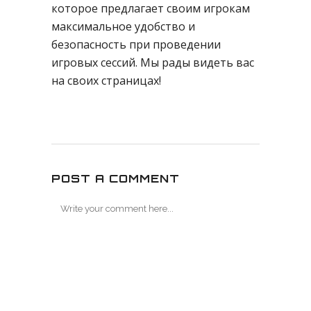
которое предлагает своим игрокам
максимальное удобство и
безопасность при проведении
игровых сессий. Мы рады видеть вас
на своих страницах!
POST A COMMENT