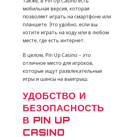
Также, в Pin Up Casino есть
мобильная версия, которая
позволяет играть на смартфоне или
планшете. Это удобно, если вы
хотите играть на ходу или в любом
месте, где есть интернет.
В целом, Pin Up Casino – это
отличное место для игроков,
которые ищут развлекательные
игры и шансы на выигрыш.
УДОБСТВО И
БЕЗОПАСНОСТЬ
В PIN UP
CASINO