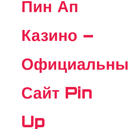
Пин Ап
Казино –
Официальны
Сайт Pin
Up