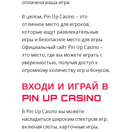
оплачена ваша игра.
В целом, Pin Up Casino – это
отличное место для игроков,
которые ищут развлекательные
игры и безопасное место для игры.
Официальный сайт Pin Up Casino –
это место, где вы можете играть с
уверенностью, получая доступ к
огромному количеству игр и бонусов.
ВХОДИ И ИГРАЙ В
PIN UP CASINO
В Pin Up Casino вы можете
насладиться широким спектром игр,
включая слоты, карточные игры,