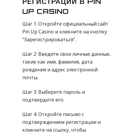
РЕГИСТРАЦИИ В PIN
UP CASINO
Шаг 1: Откройте официальный сайт
Pin Up Casino и кликните на кнопку
“Зарегистрироваться”.
Шаг 2: Введите свои личные данные,
такие как имя, фамилия, дата
рождения и адрес электронной
почты.
Шаг 3: Выберите пароль и
подтвердите его.
Шаг 4: Откройте письмо с
подтверждением регистрации и
кликните на ссылку, чтобы