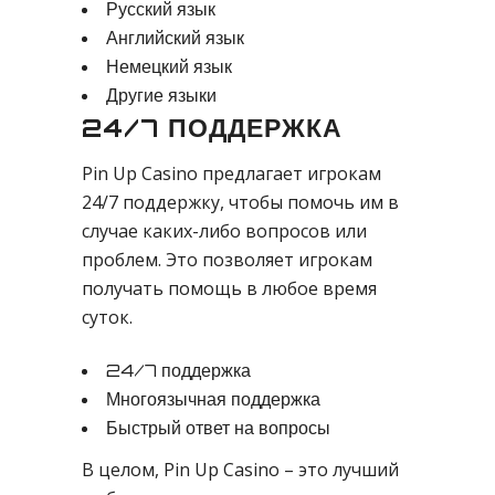
Русский язык
Английский язык
Немецкий язык
Другие языки
24/7 ПОДДЕРЖКА
Pin Up Casino предлагает игрокам
24/7 поддержку, чтобы помочь им в
случае каких-либо вопросов или
проблем. Это позволяет игрокам
получать помощь в любое время
суток.
24/7 поддержка
Многоязычная поддержка
Быстрый ответ на вопросы
В целом, Pin Up Casino – это лучший