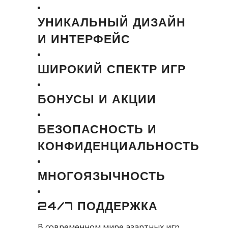
УНИКАЛЬНЫЙ ДИЗАЙН
И ИНТЕРФЕЙС
ШИРОКИЙ СПЕКТР ИГР
БОНУСЫ И АКЦИИ
БЕЗОПАСНОСТЬ И
КОНФИДЕНЦИАЛЬНОСТЬ
МНОГОЯЗЫЧНОСТЬ
24/7 ПОДДЕРЖКА
В современном мире азартных игр,