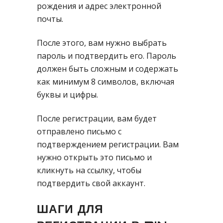
рождения и адрес электронной
почты.
После этого, вам нужно выбрать
пароль и подтвердить его. Пароль
должен быть сложным и содержать
как минимум 8 символов, включая
буквы и цифры.
После регистрации, вам будет
отправлено письмо с
подтверждением регистрации. Вам
нужно открыть это письмо и
кликнуть на ссылку, чтобы
подтвердить свой аккаунт.
ШАГИ ДЛЯ