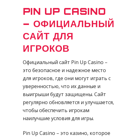
PIN UP CASINO
– ОФИЦИАЛЬНЫЙ
САЙТ ДЛЯ
ИГРОКОВ
Официальный сайт Pin Up Casino –
это безопасное и надежное место
для игроков, где они могут играть с
уверенностью, что их данные и
выигрыши будут защищены. Сайт
регулярно обновляется и улучшается,
чтобы обеспечить игрокам
наилучшие условия для игры.
Pin Up Casino – это казино, которое