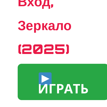
Вход,
Зеркало
(2025)
ИГРАТЬ