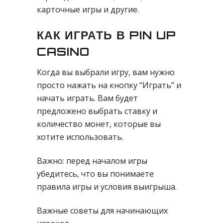
карточные игры и другие.
КАК ИГРАТЬ В PIN UP
CASINO
Когда вы выбрали игру, вам нужно
просто нажать на кнопку “Играть” и
начать играть. Вам будет
предложено выбрать ставку и
количество монет, которые вы
хотите использовать.
Важно: перед началом игры
убедитесь, что вы понимаете
правила игры и условия выигрыша.
Важные советы для начинающих