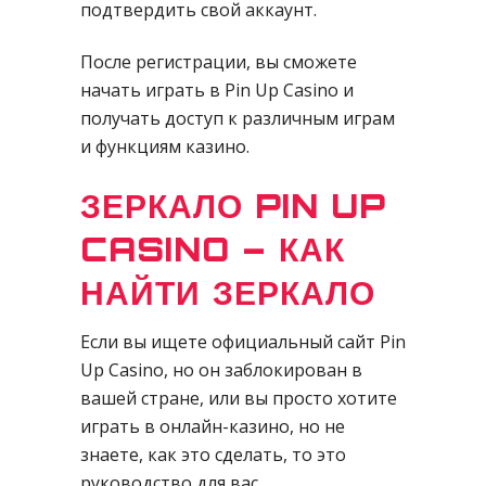
подтвердить свой аккаунт.
После регистрации, вы сможете
начать играть в Pin Up Casino и
получать доступ к различным играм
и функциям казино.
ЗЕРКАЛО PIN UP
CASINO – КАК
НАЙТИ ЗЕРКАЛО
Если вы ищете официальный сайт Pin
Up Casino, но он заблокирован в
вашей стране, или вы просто хотите
играть в онлайн-казино, но не
знаете, как это сделать, то это
руководство для вас.