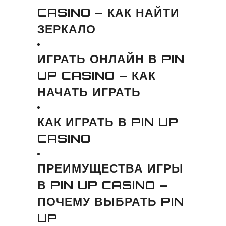
CASINO – КАК НАЙТИ
ЗЕРКАЛО
ИГРАТЬ ОНЛАЙН В PIN
UP CASINO – КАК
НАЧАТЬ ИГРАТЬ
КАК ИГРАТЬ В PIN UP
CASINO
ПРЕИМУЩЕСТВА ИГРЫ
В PIN UP CASINO –
ПОЧЕМУ ВЫБРАТЬ PIN
UP