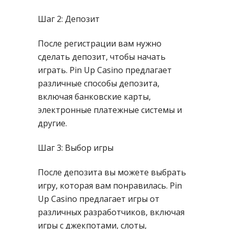
Шаг 2: Депозит
После регистрации вам нужно
сделать депозит, чтобы начать
играть. Pin Up Casino предлагает
различные способы депозита,
включая банковские карты,
электронные платежные системы и
другие.
Шаг 3: Выбор игры
После депозита вы можете выбрать
игру, которая вам понравилась. Pin
Up Casino предлагает игры от
различных разработчиков, включая
игры с джекпотами, слоты,