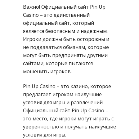
Важно! Официальный сайт Pin Up
Casino – это единственный
официальный сайт, который
является безопасным и надежным.
Игроки должны быть осторожны и
не поддаваться обманам, которые
могут быть предприняты другими
сайтами, которые пытаются
мошенить игроков.
Pin Up Casino – это казино, которое
предлагает игрокам наилучшие
условия для игры и развлечений.
Официальный сайт Pin Up Casino –
это место, где игроки могут играть с
уверенностью и получать наилучшие
условия для игры.