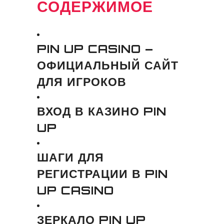
СОДЕРЖИМОЕ
PIN UP CASINO –
ОФИЦИАЛЬНЫЙ САЙТ
ДЛЯ ИГРОКОВ
ВХОД В КАЗИНО PIN
UP
ШАГИ ДЛЯ
РЕГИСТРАЦИИ В PIN
UP CASINO
ЗЕРКАЛО PIN UP