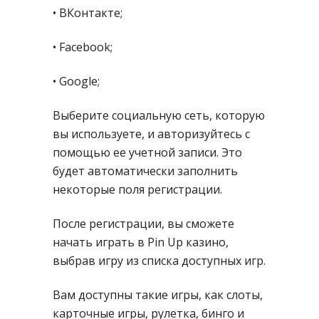
• ВКонтакте;
• Facebook;
• Google;
Выберите социальную сеть, которую
вы используете, и авторизуйтесь с
помощью ее учетной записи. Это
будет автоматически заполнить
некоторые поля регистрации.
После регистрации, вы сможете
начать играть в Pin Up казино,
выбрав игру из списка доступных игр.
Вам доступны такие игры, как слоты,
карточные игры, рулетка, бинго и