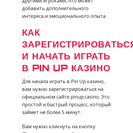
другими игроками, что может
добавить дополнительного
интереса и эмоционального опыта.
КАК
ЗАРЕГИСТРИРОВАТЬС
И НАЧАТЬ ИГРАТЬ
В PIN UP КАЗИНО
Для начала играть в Pin Up казино,
вам нужно зарегистрироваться на
официальном сайте pinup.casino. Это
простой и быстрый процесс, который
займет не более 5 минут.
Вам нужно кликнуть на кнопку