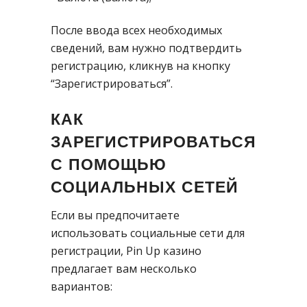
После ввода всех необходимых
сведений, вам нужно подтвердить
регистрацию, кликнув на кнопку
“Зарегистрироваться”.
КАК
ЗАРЕГИСТРИРОВАТЬСЯ
С ПОМОЩЬЮ
СОЦИАЛЬНЫХ СЕТЕЙ
Если вы предпочитаете
использовать социальные сети для
регистрации, Pin Up казино
предлагает вам несколько
вариантов: