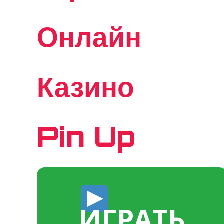
Онлайн
Казино
Pin Up
ИГРАТЬ