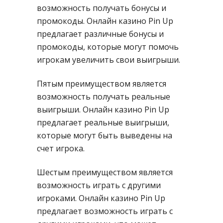
возможность получать бонусы и
промокоды. Онлайн казино Pin Up
предлагает различные бонусы и
промокоды, которые могут помочь
игрокам увеличить свои выигрыши.
Пятым преимуществом является
возможность получать реальные
выигрыши. Онлайн казино Pin Up
предлагает реальные выигрыши,
которые могут быть выведены на
счет игрока.
Шестым преимуществом является
возможность играть с другими
игроками. Онлайн казино Pin Up
предлагает возможность играть с