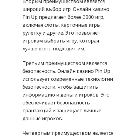
Вторым преимуществом является
широкий выбор игр. Онлайн казино
Pin Up предлагает более 3000 игр,
включая слоты, карточные игры,
рулетку и другие. Это позволяет
игрокам выбрать игру, которая
лучше всего подходит им.
Третьим преимуществом является
безопасность. Онлайн казино Pin Up
использует современные технологии
безопасности, чтобы защитить
информацию и деньги игроков. Это
обеспечивает безопасность
транзакций и защищает личные
данные игроков.
Четвертым преимуществом является