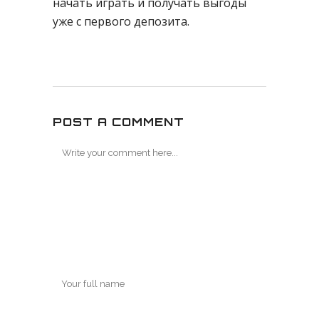
начать играть и получать выгоды
уже с первого депозита.
POST A COMMENT