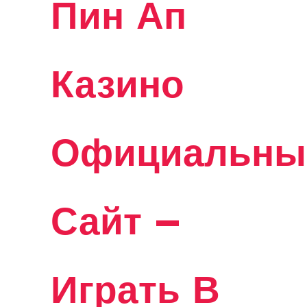
Пин Ап
Казино
Официальны
Сайт –
Играть В