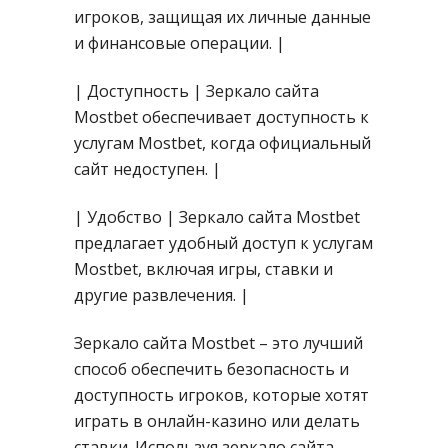
игроков, защищая их личные данные
и финансовые операции. |
| Доступность | Зеркало сайта
Mostbet обеспечивает доступность к
услугам Mostbet, когда официальный
сайт недоступен. |
| Удобство | Зеркало сайта Mostbet
предлагает удобный доступ к услугам
Mostbet, включая игры, ставки и
другие развлечения. |
Зеркало сайта Mostbet – это лучший
способ обеспечить безопасность и
доступность игроков, которые хотят
играть в онлайн-казино или делать
ставки. Используя зеркало сайта,