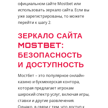
официальном сайте Mostbet или
использовать зеркало сайта. Если вы
уже зарегистрированы, то можете
перейти к шагу 2.
ЗЕРКАЛО САЙТА
MOSTBET:
БЕЗОПАСНОСТЬ
И ДОСТУПНОСТЬ
Мостбет – это популярное онлайн-
казино и букмекерская контора,
которая предлагает игрокам
широкий спектр услуг, включая игры,
ставки и другие развлечения.
Однако, в связи с тем, что доступ к