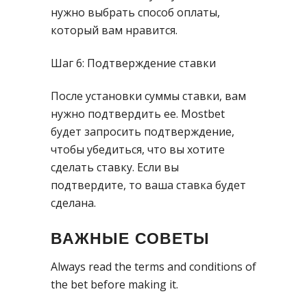
нужно выбрать способ оплаты,
который вам нравится.
Шаг 6: Подтверждение ставки
После установки суммы ставки, вам
нужно подтвердить ее. Mostbet
будет запросить подтверждение,
чтобы убедиться, что вы хотите
сделать ставку. Если вы
подтвердите, то ваша ставка будет
сделана.
ВАЖНЫЕ СОВЕТЫ
Always read the terms and conditions of
the bet before making it.