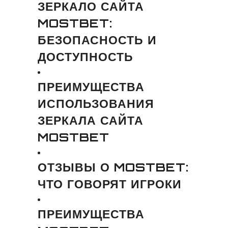
ЗЕРКАЛО САЙТА
MOSTBET:
БЕЗОПАСНОСТЬ И
ДОСТУПНОСТЬ
ПРЕИМУЩЕСТВА
ИСПОЛЬЗОВАНИЯ
ЗЕРКАЛА САЙТА
MOSTBET
ОТЗЫВЫ О MOSTBET:
ЧТО ГОВОРЯТ ИГРОКИ
ПРЕИМУЩЕСТВА