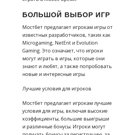
БОЛЬШОЙ ВЫБОР ИГР
Мостбет предлагает игрокам игры от
известных разработчиков, таких как
Microgaming, NetEnt и Evolution
Gaming. Это означает, что игроки
могут играть в игры, которые они
знают и любят, а также попробовать
новые и интересные игры.
Лучшие условия для игроков
Мостбет предлагает игрокам лучшие
условия для игры, включая высокие
коэффициенты, большие выигрыши
и различные бонусы. Игроки могут
получать бонусы за регистрацию, за