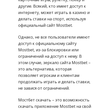
другие. Всякий, кто имеет доступ к
интернету, может играть в казино и
делать ставки на спорт, используя
официальный сайт Mostbet.
Однако, не все пользователи имеют
доступ к официальному сайту
Mostbet, из-за блокировки или
ограничений на доступ к нему. В
этом случае, зеркало сайта Mostbet –
это альтернатива, которая
позволяет игрокам и клиентам
продолжать играть и делать ставки,
не завися от ограничений.
Мостбет скачать – это возможность
скачать приложение Mostbet на свой