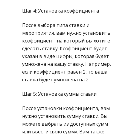
Шаг 4: Установка коэффициента
После выбора типа ставки и
мероприятия, вам нужно установить
коэффициент, на который вы хотите
сделать ставку. Коэффициент будет
указан в виде цифры, которая будет
умножена на вашу ставку. Например,
если коэффициент равен 2, то ваша
ставка будет умножена на 2.
Шаг 5: Установка суммы ставки
После установки коэффициента, вам
нужно установить сумму ставки. Вы
можете выбрать из доступных сумм
или ввести свою сумму. Вам также