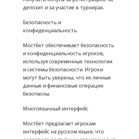
депозит и за участие в турнирах.
Безопасность и
конфиденциальность
Мостбет обеспечивает безопасность
и конфиденциальность игроков,
используя современные технологии
и системы безопасности. Игроки
могут быть уверены, что их личные
данные и финансовые операции
безопасны.
Многоязычный интерфейс
Мостбет предлагает игрокам
интерфейс на русском языке, что