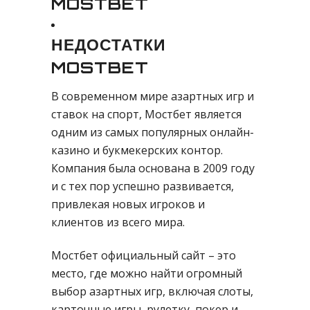
MOSTBET
НЕДОСТАТКИ
MOSTBET
В современном мире азартных игр и
ставок на спорт, Мостбет является
одним из самых популярных онлайн-
казино и букмекерских контор.
Компания была основана в 2009 году
и с тех пор успешно развивается,
привлекая новых игроков и
клиентов из всего мира.
Мостбет официальный сайт – это
место, где можно найти огромный
выбор азартных игр, включая слоты,
карточные игры, рулетку, покер и