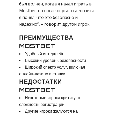
был волнен, когда я начал играть в
Mostbet, но после первого депозита
я понял, что это безопасно и
надежно”, – говорит другой игрок.
ПРЕИМУЩЕСТВА
MOSTBET
Удобный интерфейс
Высокий уровень безопасности
Широкий спектр услуг, включая
онлайн-казино и ставки
НЕДОСТАТКИ
MOSTBET
Некоторые игроки критикуют
сложность регистрации
Другие игроки жалуются на