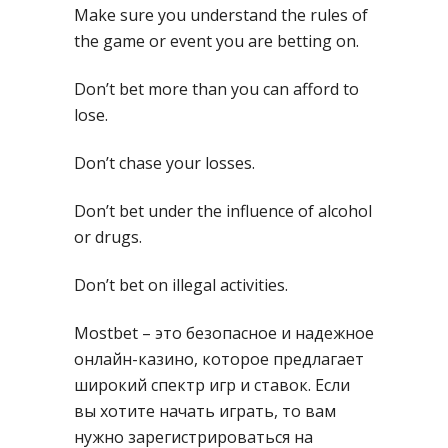
Make sure you understand the rules of
the game or event you are betting on.
Don’t bet more than you can afford to
lose.
Don’t chase your losses.
Don’t bet under the influence of alcohol
or drugs.
Don’t bet on illegal activities.
Mostbet – это безопасное и надежное
онлайн-казино, которое предлагает
широкий спектр игр и ставок. Если
вы хотите начать играть, то вам
нужно зарегистрироваться на