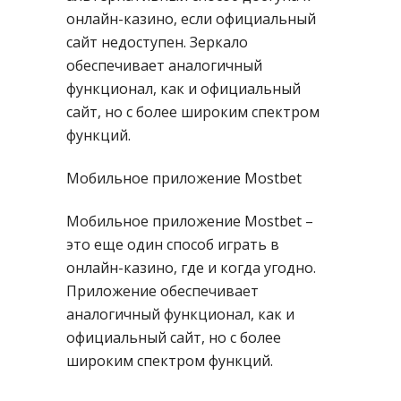
онлайн-казино, если официальный
сайт недоступен. Зеркало
обеспечивает аналогичный
функционал, как и официальный
сайт, но с более широким спектром
функций.
Мобильное приложение Mostbet
Мобильное приложение Mostbet –
это еще один способ играть в
онлайн-казино, где и когда угодно.
Приложение обеспечивает
аналогичный функционал, как и
официальный сайт, но с более
широким спектром функций.