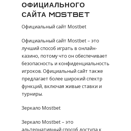
ОФИЦИАЛЬНОГО
САЙТА MOSTBET
Официальный сайт Mostbet
Официальный сайт Mostbet – это
лучший способ играть в онлайн-
казино, потому что он обеспечивает
безопасность и конфиденциальность
игроков. Официальный сайт также
предлагает более широкий спектр
функций, включая живые ставки и
турниры.
Зеркало Mostbet
Зеркало Mostbet – это
альтернативный способ доступа к