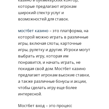
казино и букмекерских контор,
которые предлагают игрокам
широкий спектр услуг и
возможностей для ставок.
мостбет казино
– это платформа, на
которой можно играть в различные
игры, включая слоты, карточные
игры, рулетку и другие. Игроки могут
выбрать игру, которая им
понравится, и начать играть, не
покидая свой дом. Мостбет казино
предлагает игрокам высокие ставки,
а также различные бонусы и акции,
чтобы сделать игру еще более
интересной.
Мостбет вход – это процесс