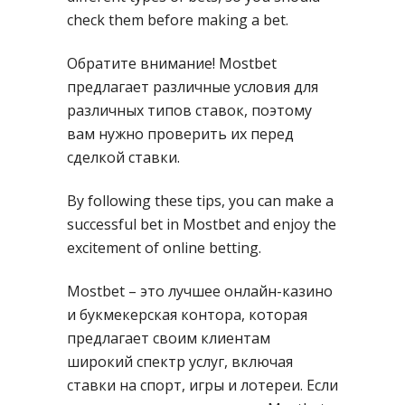
check them before making a bet.
Обратите внимание! Mostbet
предлагает различные условия для
различных типов ставок, поэтому
вам нужно проверить их перед
сделкой ставки.
By following these tips, you can make a
successful bet in Mostbet and enjoy the
excitement of online betting.
Mostbet – это лучшее онлайн-казино
и букмекерская контора, которая
предлагает своим клиентам
широкий спектр услуг, включая
ставки на спорт, игры и лотереи. Если