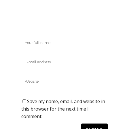
Save my name, email, and website in
this browser for the next time I
comment.