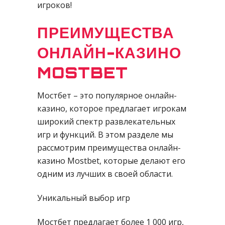
игроков!
ПРЕИМУЩЕСТВА
ОНЛАЙН-КАЗИНО
MOSTBET
Мостбет – это популярное онлайн-
казино, которое предлагает игрокам
широкий спектр развлекательных
игр и функций. В этом разделе мы
рассмотрим преимущества онлайн-
казино Mostbet, которые делают его
одним из лучших в своей области.
Уникальный выбор игр
Мостбет предлагает более 1 000 игр,