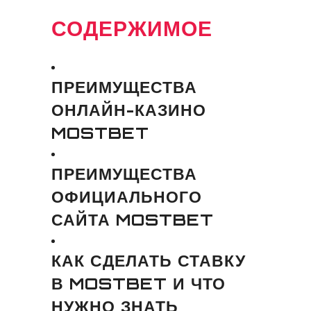
СОДЕРЖИМОЕ
ПРЕИМУЩЕСТВА
ОНЛАЙН-КАЗИНО
MOSTBET
ПРЕИМУЩЕСТВА
ОФИЦИАЛЬНОГО
САЙТА MOSTBET
КАК СДЕЛАТЬ СТАВКУ
В MOSTBET И ЧТО
НУЖНО ЗНАТЬ