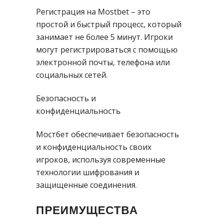
Регистрация на Mostbet – это
простой и быстрый процесс, который
занимает не более 5 минут. Игроки
могут регистрироваться с помощью
электронной почты, телефона или
социальных сетей.
Безопасность и
конфиденциальность
Мостбет обеспечивает безопасность
и конфиденциальность своих
игроков, используя современные
технологии шифрования и
защищенные соединения.
ПРЕИМУЩЕСТВА