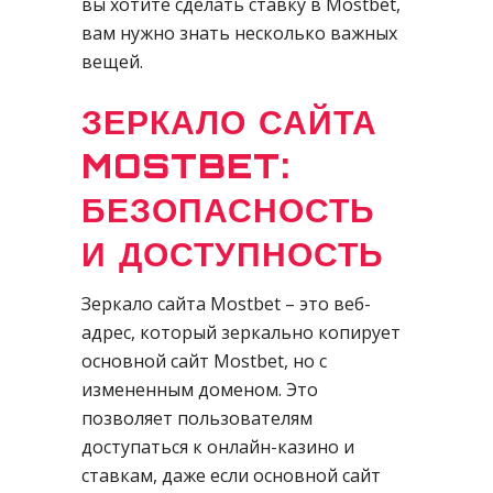
вы хотите сделать ставку в Mostbet,
вам нужно знать несколько важных
вещей.
ЗЕРКАЛО САЙТА
MOSTBET:
БЕЗОПАСНОСТЬ
И ДОСТУПНОСТЬ
Зеркало сайта Mostbet – это веб-
адрес, который зеркально копирует
основной сайт Mostbet, но с
измененным доменом. Это
позволяет пользователям
доступаться к онлайн-казино и
ставкам, даже если основной сайт