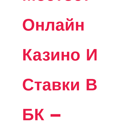
Онлайн
Казино И
Ставки В
БК –