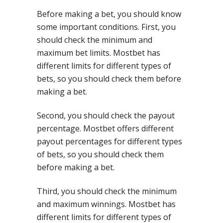
Before making a bet, you should know
some important conditions. First, you
should check the minimum and
maximum bet limits. Mostbet has
different limits for different types of
bets, so you should check them before
making a bet.
Second, you should check the payout
percentage. Mostbet offers different
payout percentages for different types
of bets, so you should check them
before making a bet.
Third, you should check the minimum
and maximum winnings. Mostbet has
different limits for different types of