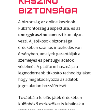
KASZINÓ
BIZTONSÁGA
A biztonság az online kaszinók
kulcsfontosságú aspektusa, és az
energykaszino.com
ezt komolyan
veszi. A játékosok biztonsága
érdekében számos intézkedés van
érvényben, amelyek garantálják a
személyes és pénzügyi adatok
védelmét. A platform használja a
legmodernebb titkosító technológiákat,
hogy megakadályozza az adatok
jogosulatlan hozzáférését.
Továbbá a felelős játék érdekében
különböző eszközöket is kínálnak a