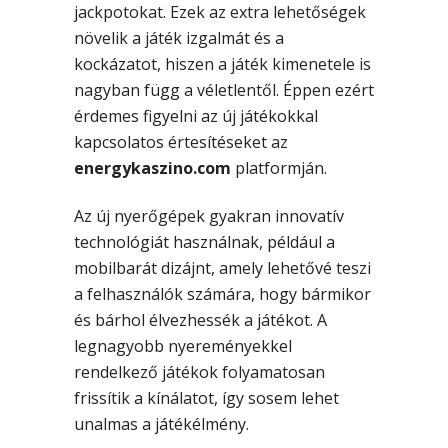
jackpotokat. Ezek az extra lehetőségek
növelik a játék izgalmát és a
kockázatot, hiszen a játék kimenetele is
nagyban függ a véletlentől. Éppen ezért
érdemes figyelni az új játékokkal
kapcsolatos értesítéseket az
energykaszino.com
platformján.
Az új nyerőgépek gyakran innovatív
technológiát használnak, például a
mobilbarát dizájnt, amely lehetővé teszi
a felhasználók számára, hogy bármikor
és bárhol élvezhessék a játékot. A
legnagyobb nyereményekkel
rendelkező játékok folyamatosan
frissítik a kínálatot, így sosem lehet
unalmas a játékélmény.