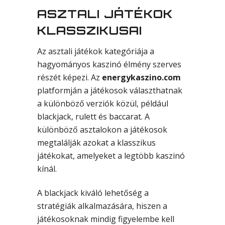
ASZTALI JÁTÉKOK
KLASSZIKUSAI
Az asztali játékok kategóriája a
hagyományos kaszinó élmény szerves
részét képezi. Az
energykaszino.com
platformján a játékosok választhatnak
a különböző verziók közül, például
blackjack, rulett és baccarat. A
különböző asztalokon a játékosok
megtalálják azokat a klasszikus
játékokat, amelyeket a legtöbb kaszinó
kínál.
A blackjack kiváló lehetőség a
stratégiák alkalmazására, hiszen a
játékosoknak mindig figyelembe kell