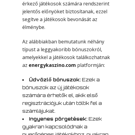
érkező játékosok számára rendszerint
jelentős előnyöket biztosítanak, ezzel
segítve a játékosok bevonását az
élménybe.
Az alábbiakban bemutatunk néhány
típust a leggyakoribb bónuszokról,
amelyekkel a játékosok találkozhatnak
az
energykaszino.com
platformján:
Üdvözlő bónuszok:
Ezek a
bónuszok az új játékosok
számára érhetők el, akik első
regisztrációjuk után töltik fel a
számlájukat.
Ingyenes pörgetések:
Ezek
gyakran kapcsolódnak a
nyerőgépes játékokhoz, gyakran