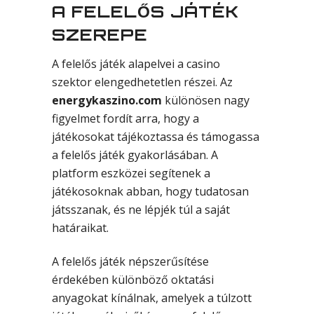
A FELELŐS JÁTÉK
SZEREPE
A felelős játék alapelvei a casino
szektor elengedhetetlen részei. Az
energykaszino.com
különösen nagy
figyelmet fordít arra, hogy a
játékosokat tájékoztassa és támogassa
a felelős játék gyakorlásában. A
platform eszközei segítenek a
játékosoknak abban, hogy tudatosan
játsszanak, és ne lépjék túl a saját
határaikat.
A felelős játék népszerűsítése
érdekében különböző oktatási
anyagokat kínálnak, amelyek a túlzott