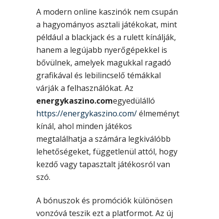
A modern online kaszinók nem csupán
a hagyományos asztali játékokat, mint
például a blackjack és a rulett kínálják,
hanem a legújabb nyerőgépekkel is
bővülnek, amelyek magukkal ragadó
grafikával és lebilincselő témákkal
várják a felhasználókat. Az
energykaszino.com
egyedülálló
https://energykaszino.com/
élmeményt
kínál, ahol minden játékos
megtalálhatja a számára legkiválóbb
lehetőségeket, függetlenül attól, hogy
kezdő vagy tapasztalt játékosról van
szó.
A bónuszok és promóciók különösen
vonzóvá teszik ezt a platformot. Az új