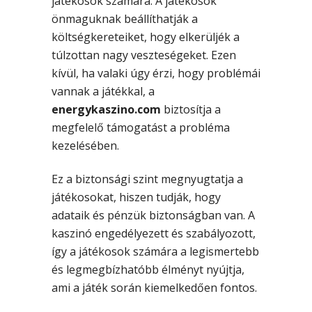
játékosok számára. A játékosok
önmaguknak beállíthatják a
költségkereteiket, hogy elkerüljék a
túlzottan nagy veszteségeket. Ezen
kívül, ha valaki úgy érzi, hogy problémái
vannak a játékkal, a
energykaszino.com
biztosítja a
megfelelő támogatást a probléma
kezelésében.
Ez a biztonsági szint megnyugtatja a
játékosokat, hiszen tudják, hogy
adataik és pénzük biztonságban van. A
kaszinó engedélyezett és szabályozott,
így a játékosok számára a legismertebb
és legmegbízhatóbb élményt nyújtja,
ami a játék során kiemelkedően fontos.