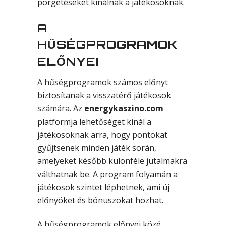
pörgetéseket kínálnak a játékosoknak.
A
HŰSÉGPROGRAMOK
ELŐNYEI
A hűségprogramok számos előnyt
biztosítanak a visszatérő játékosok
számára. Az
energykaszino.com
platformja lehetőséget kínál a
játékosoknak arra, hogy pontokat
gyűjtsenek minden játék során,
amelyeket később különféle jutalmakra
válthatnak be. A program folyamán a
játékosok szintet léphetnek, ami új
előnyöket és bónuszokat hozhat.
A hűségprogramok előnyei közé