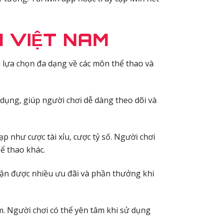
I VIỆT NAM
 lựa chọn đa dạng về các môn thể thao và
 dụng, giúp người chơi dễ dàng theo dõi và
p như cược tài xỉu, cược tỷ số. Người chơi
ể thao khác.
nhận được nhiều ưu đãi và phần thưởng khi
m. Người chơi có thể yên tâm khi sử dụng