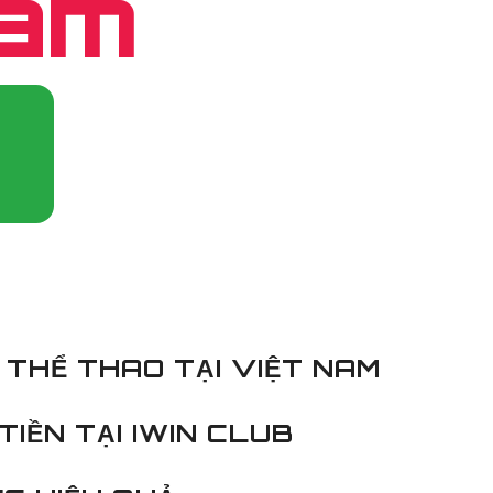
Nam
 THỂ THAO TẠI VIỆT NAM
IỀN TẠI IWIN CLUB