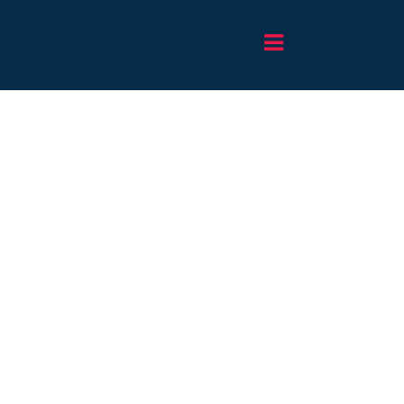
AO TI VIT