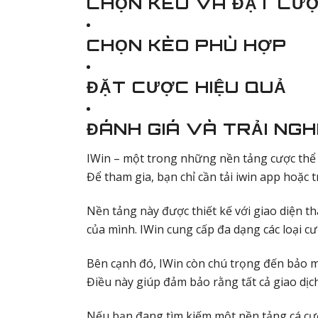
CHỌN KÈO VÀ ĐẶT CƯỢ
CHỌN KÈO PHÙ HỢP
ĐẶT CƯỢC HIỆU QUẢ
ĐÁNH GIÁ VÀ TRẢI NGH
IWin – một trong những nền tảng cược thể t
Để tham gia, bạn chỉ cần tải iwin app hoặc t
Nền tảng này được thiết kế với giao diện th
của mình. IWin cung cấp đa dạng các loại c
Bên cạnh đó, IWin còn chú trọng đến bảo mật
Điều này giúp đảm bảo rằng tất cả giao dịc
Nếu bạn đang tìm kiếm một nền tảng cá cược 