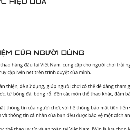
C HIỆU QUẢ
IỆM CỦA NGƯỜI DÙNG
hao hàng đầu tại Việt Nam, cung cấp cho người chơi trải ngh
ruy cập iwin net trên trình duyệt của mình.
ân thiện, dễ sử dụng, giúp người chơi có thể dễ dàng tham gi
ược, từ bóng đá, bóng rổ, đến các môn thể thao khác, đảm b
 thông tin của người chơi, với hệ thống bảo mật tiên tiến v
h và thông tin cá nhân của bạn đều được bảo vệ một cách an
thể thao uy tín và an toàn tại Việt Nam, IWin là lựa chọn lý