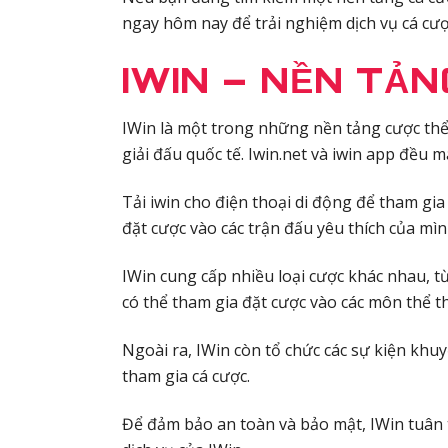
ngay hôm nay để trải nghiệm dịch vụ cá cượ
IWIN – NỀN TẢ
IWin là một trong những nền tảng cược thể
giải đấu quốc tế. Iwin.net và iwin app đều m
Tải iwin cho điện thoại di động để tham gia
đặt cược vào các trận đấu yêu thích của mìn
IWin cung cấp nhiều loại cược khác nhau, từ
có thể tham gia đặt cược vào các môn thể t
Ngoài ra, IWin còn tổ chức các sự kiện khu
tham gia cá cược.
Để đảm bảo an toàn và bảo mật, IWin tuân t