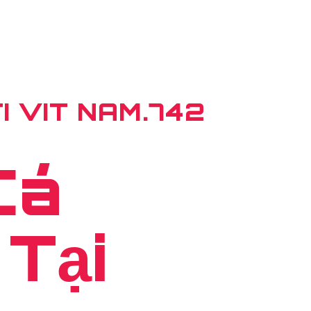
I VIT NAM.742
Cá
Tại