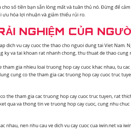
n cho số tiền bạn sẵn lòng mất và tuân thủ nó. Đừng để cảm 
 ưu hóa lợi nhuận và giảm thiểu rủi ro.
RẢI NGHIỆM CỦA NGƯỜ
 cap dich vu cay cuoc the thao cho nguoi dung tai Viet Nam. N
ng ky va tai khoan rat nhanh chong, thu thuat de thao cung 
e tham gia nhieu loai truong hop cay cuoc khac nhau, tu cac
dung cung co the tham gia cac truong hop cay cuoc truc tuye
co the tham gia cac truong hop cay cuoc truc tuyen, rat thi
ket qua va thong tin ve truong hop cay cuoc, cung nhu chuc
ac nhau, nen nhu cau ve dich vu cay cuoc cua iwin.net va iw