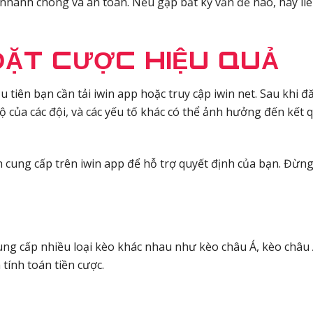
ra nhanh chóng và an toàn. Nếu gặp bất kỳ vấn đề nào, hãy l
ẶT CƯỢC HIỆU QUẢ
u tiên bạn cần tải iwin app hoặc truy cập iwin net. Sau khi đ
ộ của các đội, và các yếu tố khác có thể ảnh hưởng đến kết
h cung cấp trên iwin app để hỗ trợ quyết định của bạn. Đừng
ung cấp nhiều loại kèo khác nhau như kèo châu Á, kèo châu Â
 tính toán tiền cược.