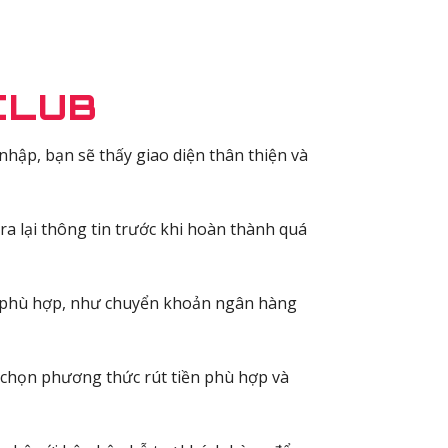
 CLUB
 nhập, bạn sẽ thấy giao diện thân thiện và
ra lại thông tin trước khi hoàn thành quá
án phù hợp, như chuyển khoản ngân hàng
ựa chọn phương thức rút tiền phù hợp và