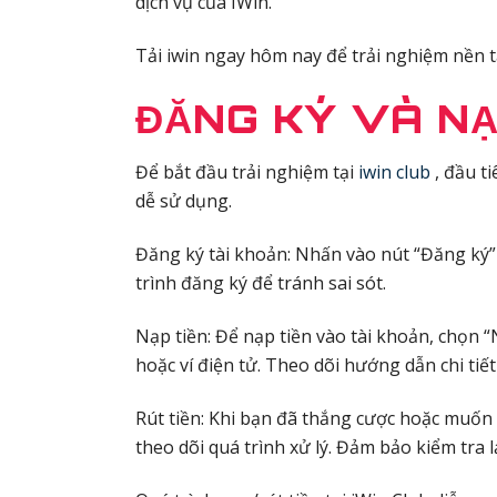
dịch vụ của IWin.
Tải iwin ngay hôm nay để trải nghiệm nền t
ĐĂNG KÝ VÀ NẠ
Để bắt đầu trải nghiệm tại
iwin club
, đầu ti
dễ sử dụng.
Đăng ký tài khoản: Nhấn vào nút “Đăng ký” 
trình đăng ký để tránh sai sót.
Nạp tiền: Để nạp tiền vào tài khoản, chọ
hoặc ví điện tử. Theo dõi hướng dẫn chi tiế
Rút tiền: Khi bạn đã thắng cược hoặc muốn 
theo dõi quá trình xử lý. Đảm bảo kiểm tra l