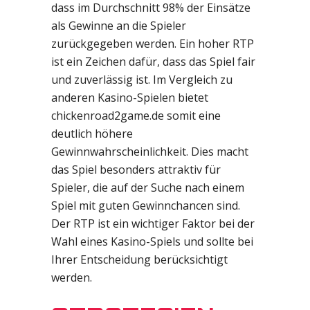
dass im Durchschnitt 98% der Einsätze
als Gewinne an die Spieler
zurückgegeben werden. Ein hoher RTP
ist ein Zeichen dafür, dass das Spiel fair
und zuverlässig ist. Im Vergleich zu
anderen Kasino-Spielen bietet
chickenroad2game.de somit eine
deutlich höhere
Gewinnwahrscheinlichkeit. Dies macht
das Spiel besonders attraktiv für
Spieler, die auf der Suche nach einem
Spiel mit guten Gewinnchancen sind.
Der RTP ist ein wichtiger Faktor bei der
Wahl eines Kasino-Spiels und sollte bei
Ihrer Entscheidung berücksichtigt
werden.