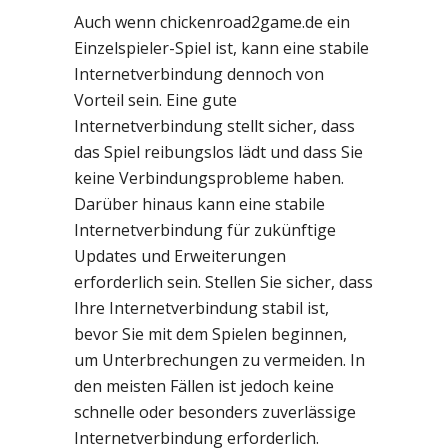
Auch wenn chickenroad2game.de ein
Einzelspieler-Spiel ist, kann eine stabile
Internetverbindung dennoch von
Vorteil sein. Eine gute
Internetverbindung stellt sicher, dass
das Spiel reibungslos lädt und dass Sie
keine Verbindungsprobleme haben.
Darüber hinaus kann eine stabile
Internetverbindung für zukünftige
Updates und Erweiterungen
erforderlich sein. Stellen Sie sicher, dass
Ihre Internetverbindung stabil ist,
bevor Sie mit dem Spielen beginnen,
um Unterbrechungen zu vermeiden. In
den meisten Fällen ist jedoch keine
schnelle oder besonders zuverlässige
Internetverbindung erforderlich.