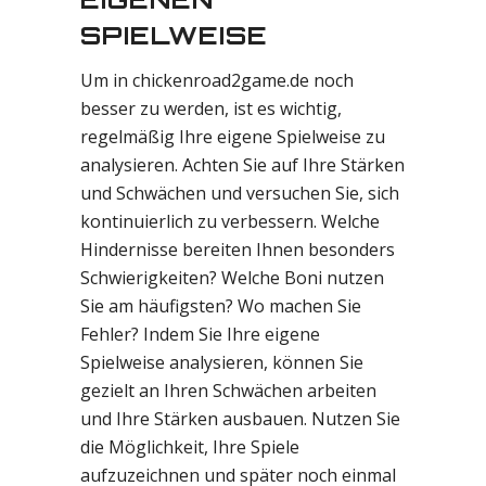
SPIELWEISE
Um in chickenroad2game.de noch
besser zu werden, ist es wichtig,
regelmäßig Ihre eigene Spielweise zu
analysieren. Achten Sie auf Ihre Stärken
und Schwächen und versuchen Sie, sich
kontinuierlich zu verbessern. Welche
Hindernisse bereiten Ihnen besonders
Schwierigkeiten? Welche Boni nutzen
Sie am häufigsten? Wo machen Sie
Fehler? Indem Sie Ihre eigene
Spielweise analysieren, können Sie
gezielt an Ihren Schwächen arbeiten
und Ihre Stärken ausbauen. Nutzen Sie
die Möglichkeit, Ihre Spiele
aufzuzeichnen und später noch einmal