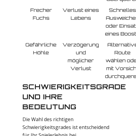
Frecher
Verlust eines
Schnelles
Fuchs
Lebens
Ausweiche
oder Einsa
eines Boos
Gefährliche
Verzögerung
Alternativ
Höhle
und
Route
möglicher
wählen od
Verlust
mit Vorsic
durchquer
SCHWIERIGKEITSGRADE
UND IHRE
BEDEUTUNG
Die Wahl des richtigen
Schwierigkeitsgrades ist entscheidend
für Ihr Spielerlebnis bei