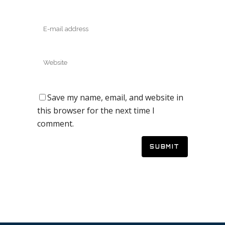
Save my name, email, and website in
this browser for the next time I
comment.