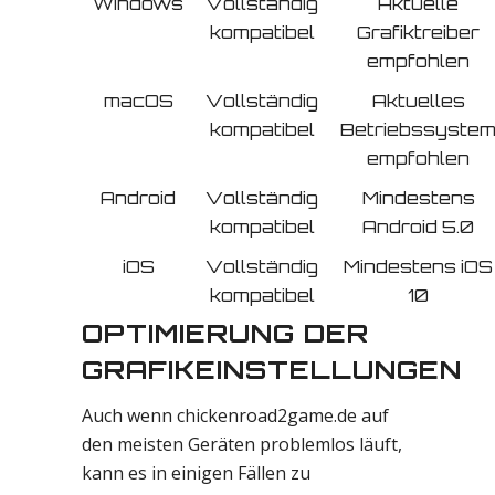
Windows
Vollständig
Aktuelle
kompatibel
Grafiktreiber
empfohlen
macOS
Vollständig
Aktuelles
kompatibel
Betriebssyste
empfohlen
Android
Vollständig
Mindestens
kompatibel
Android 5.0
iOS
Vollständig
Mindestens iOS
kompatibel
10
OPTIMIERUNG DER
GRAFIKEINSTELLUNGEN
Auch wenn chickenroad2game.de auf
den meisten Geräten problemlos läuft,
kann es in einigen Fällen zu