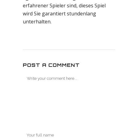
erfahrener Spieler sind, dieses Spiel
wird Sie garantiert stundenlang
unterhalten.
POST A COMMENT