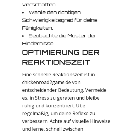
verschaffen.
Wähle den richtigen
Schwierigkeitsgrad für deine
Fähigkeiten.
Beobachte die Muster der
Hindernisse.
OPTIMIERUNG DER
REAKTIONSZEIT
Eine schnelle Reaktionszeit ist in
chickenroad2game.de von
entscheidender Bedeutung. Vermeide
es, in Stress zu geraten und bleibe
ruhig und konzentriert. Übe
regelmäßig, um deine Reflexe zu
verbessern. Achte auf visuelle Hinweise
und lerne, schnell zwischen