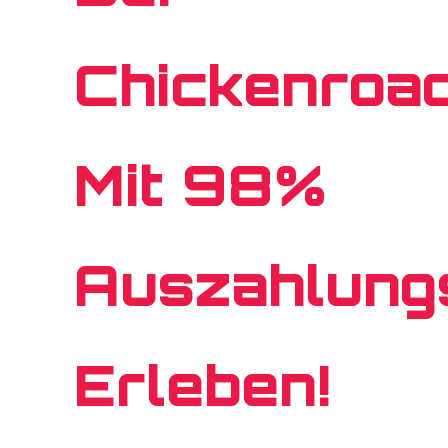
Chickenroa
Mit 98%
Auszahlung
Erleben!