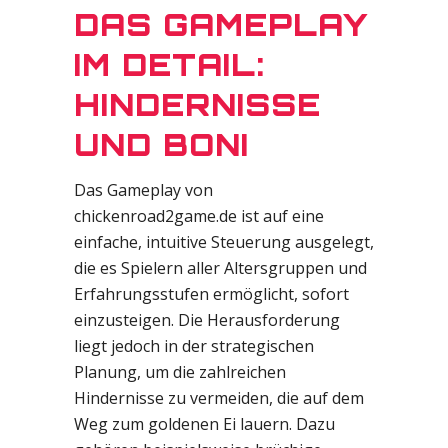
DAS GAMEPLAY
IM DETAIL:
HINDERNISSE
UND BONI
Das Gameplay von
chickenroad2game.de ist auf eine
einfache, intuitive Steuerung ausgelegt,
die es Spielern aller Altersgruppen und
Erfahrungsstufen ermöglicht, sofort
einzusteigen. Die Herausforderung
liegt jedoch in der strategischen
Planung, um die zahlreichen
Hindernisse zu vermeiden, die auf dem
Weg zum goldenen Ei lauern. Dazu