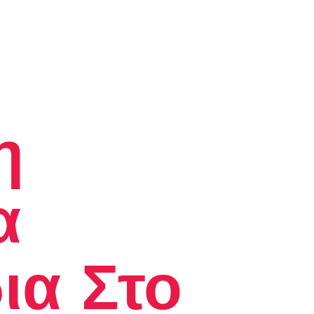
η
α
ια Στο