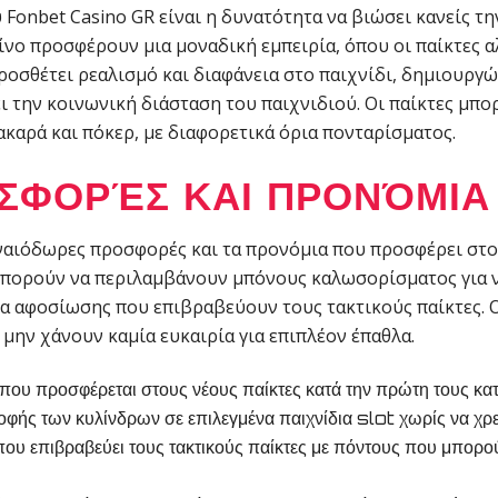
 Fonbet Casino GR είναι η δυνατότητα να βιώσει κανείς τ
αζίνο προσφέρουν μια μοναδική εμπειρία, όπου οι παίκτες
προσθέτει ρεαλισμό και διαφάνεια στο παιχνίδι, δημιουργ
 την κοινωνική διάσταση του παιχνιδιού. Οι παίκτες μπορο
ακαρά και πόκερ, με διαφορετικά όρια πονταρίσματος.
ΣΦΟΡΈΣ ΚΑΙ ΠΡΟΝΌΜΙΑ
ενναιόδωρες προσφορές και τα προνόμια που προσφέρει στο
 μπορούν να περιλαμβάνουν μπόνους καλωσορίσματος για ν
ατα αφοσίωσης που επιβραβεύουν τους τακτικούς παίκτες. 
μην χάνουν καμία ευκαιρία για επιπλέον έπαθλα.
υ προσφέρεται στους νέους παίκτες κατά την πρώτη τους κα
ής των κυλίνδρων σε επιλεγμένα παιχνίδια slot χωρίς να χρει
 επιβραβεύει τους τακτικούς παίκτες με πόντους που μπορού