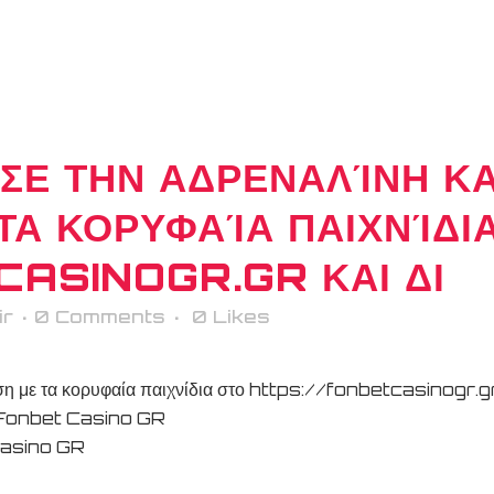
ΔΙ
Ε ΤΗΝ ΑΔΡΕΝΑΛΊΝΗ ΚΑ
ΤΑ ΚΟΡΥΦΑΊΑ ΠΑΙΧΝΊΔΙ
ASINOGR.GR ΚΑΙ ΔΙ
ir
0 Comments
0
Likes
αση με τα κορυφαία παιχνίδια στο https://fonbetcasinogr.gr
ο Fonbet Casino GR
 Casino GR