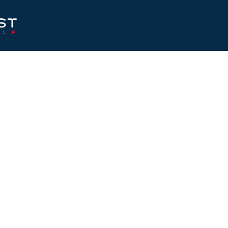
Ε ΤΗΝ ΑΔΡΕΝΑΛΊΝ
 ΜΕ ΤΑ ΚΟΡΥΦΑΊ
SFONBETCASINO